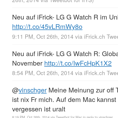
Neu auf iFrick- LG G Watch R im U
http://t.co/45vLRmWy8o
9:11 PM, Oct 26th, 2014
via
iFrick.ch Twe
Neu auf iFrick- LG G Watch R: Glob
November
http://t.co/IwFcHpK1X2
8:54 PM, Oct 26th, 2014
via
iFrick.ch Twe
@
vinschger
Meine Meinung zur off Tw
ist nix Fr mich. Auf dem Mac kannst 
vergessen ist uralt
8:19 PM, Oct 26th, 2014
via
Tweetbot for Mac
in reply to vinschger