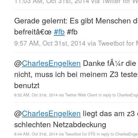
11:03 AM, Oct 31st, 2014
via
Twitter for 
Gerade gelernt: Es gibt Menschen 
befreitâ€œ
#fb
#fb
9:57 AM, Oct 31st, 2014
via
Tweetbot for
@
CharlesEngelken
Danke fÃ¼r die I
nicht, muss ich bei meinem Z3 test
benutzt
9:32 AM, Oct 31st, 2014
via
Twitter Web Client
in reply to CharlesEng
@
CharlesEngelken
liegt das am z3 
schlechten Netzabdeckung
8:44 AM, Oct 31st, 2014
via
Tweetbot for iÎŸS
in reply to CharlesEnge