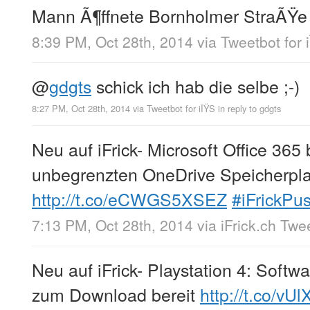
Mann Ã¶ffnete Bornholmer StraÃŸe 
8:39 PM, Oct 28th, 2014
via
Tweetbot for 
@
gdgts
schick ich hab die selbe ;-)
8:27 PM, Oct 28th, 2014
via
Tweetbot for iÎŸS
in reply to gdgts
Neu auf iFrick- Microsoft Office 36
unbegrenzten OneDrive Speicherpla
http://t.co/eCWGS5XSEZ
#iFrickPu
7:13 PM, Oct 28th, 2014
via
iFrick.ch Twe
Neu auf iFrick- Playstation 4: Softw
zum Download bereit
http://t.co/vU