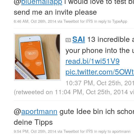
@
bluemailapp
i would love to test 
send me an invite please
6:46 AM, Oct 26th, 2014
via
Tweetbot for iÎŸS
in reply to TypeApp
13 incredible 
SAI
your phone into the u
read.bi/1wi51V9
pic.twitter.com/5O
10:37 PM, Oct 25th, 20
(retweeted on 11:04 PM, Oct 25th, 2014
v
@
aportmann
gute Idee bin ich scho
deine Tipps
9:54 PM, Oct 25th, 2014
via
Tweetbot for iÎŸS
in reply to aportmann