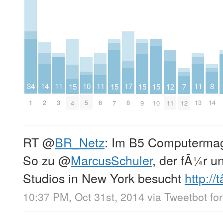
10
8
11
11
11
14
34
17
12
15
15
15
15
7
5
14
3
6
13
2
1
8
11
4
7
9
10
12
RT
@
BR_Netz
: Im B5 Computermag
So zu
@
MarcusSchuler
, der fÃ¼r u
Studios in New York besucht
http://t
10:37 PM, Oct 31st, 2014
via
Tweetbot for