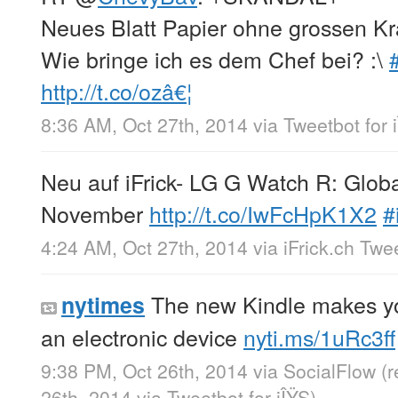
Neues Blatt Papier ohne grossen Kr
Wie bringe ich es dem Chef bei? :\
http://t.co/ozâ€¦
8:36 AM, Oct 27th, 2014
via
Tweetbot for 
Neu auf iFrick- LG G Watch R: Glob
November
http://t.co/IwFcHpK1X2
#
4:24 AM, Oct 27th, 2014
via
iFrick.ch Twe
The new Kindle makes you
nytimes
an electronic device
nyti.ms/1uRc3ff
9:38 PM, Oct 26th, 2014
via
SocialFlow
(
26th, 2014
via
Tweetbot for iÎŸS
)