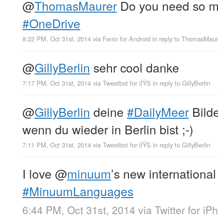
@
ThomasMaurer
Do you need so m
#OneDrive
8:22 PM, Oct 31st, 2014
via
Fenix for Android
in reply to ThomasMaur
@
GillyBerlin
sehr cool danke
7:17 PM, Oct 31st, 2014
via
Tweetbot for iÎŸS
in reply to GillyBerlin
@
GillyBerlin
deine
#DailyMeer
Bilde
wenn du wieder in Berlin bist ;-)
7:11 PM, Oct 31st, 2014
via
Tweetbot for iÎŸS
in reply to GillyBerlin
I love
@
minuum
’s new internationa
#MinuumLanguages
6:44 PM, Oct 31st, 2014
via
Twitter for iP