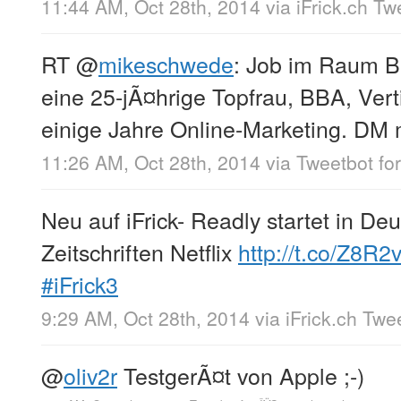
11:44 AM, Oct 28th, 2014
via
iFrick.ch T
RT
@
mikeschwede
: Job im Raum B
eine 25-jÃ¤hrige Topfrau, BBA, Vert
einige Jahre Online-Marketing. DM 
11:26 AM, Oct 28th, 2014
via
Tweetbot for
Neu auf iFrick- Readly startet in De
Zeitschriften Netflix
http://t.co/Z8R2
#iFrick3
9:29 AM, Oct 28th, 2014
via
iFrick.ch Twe
@
oliv2r
TestgerÃ¤t von Apple ;-)