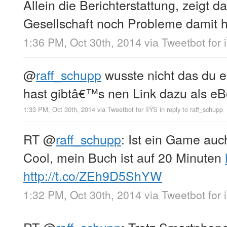
Allein die Berichterstattung, zeigt d
Gesellschaft noch Probleme damit 
1:36 PM, Oct 30th, 2014
via
Tweetbot for 
@
raff_schupp
wusste nicht das du e
hast gibtâ€™s nen Link dazu als e
1:33 PM, Oct 30th, 2014
via
Tweetbot for iÎŸS
in reply to raff_schupp
RT
@
raff_schupp
: Ist ein Game auc
Cool, mein Buch ist auf 20 Minuten
http://t.co/ZEh9D5ShYW
1:32 PM, Oct 30th, 2014
via
Tweetbot for 