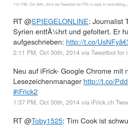
7:31 PM, Oct 30th, 2014
via
Tweetbot for iÎŸS
in reply to technikblog_
RT
@
SPIEGELONLINE
: Journalist
Syrien entfÃ¼hrt und gefoltert. Er 
aufgeschrieben:
http://t.co/UsNFyâ€
2:11 PM, Oct 30th, 2014
via
Tweetbot for 
Neu auf iFrick- Google Chrome mit
Lesezeichenmanager
http://t.co/Pd
#iFrick2
1:37 PM, Oct 30th, 2014
via
iFrick.ch Twe
RT
@
Toby1525
: Tim Cook ist schw