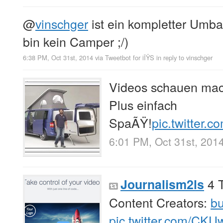
@
vinschger
ist ein kompletter Umba
bin kein Camper ;/)
6:38 PM, Oct 31st, 2014
via
Tweetbot for iÎŸS
in reply to vinschger
Videos schauen mac
Plus einfach
SpaÃŸ!
pic.twitter.
6:01 PM, Oct 31st, 201
4 T
Journalism2ls
Content Creators:
bu
pic.twitter.com/CK