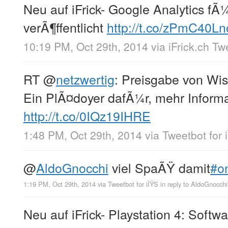
Neu auf iFrick- Google Analytics fÃ
verÃ¶ffentlicht
http://t.co/zPmC40L
10:19 PM, Oct 29th, 2014
via
iFrick.ch T
RT
@
netzwertig
: Preisgabe von Wi
Ein PlÃ¤doyer dafÃ¼r, mehr Informa
http://t.co/0IQz19IHRE
1:48 PM, Oct 29th, 2014
via
Tweetbot for 
@
AldoGnocchi
viel SpaÃŸ damit
#o
1:19 PM, Oct 29th, 2014
via
Tweetbot for iÎŸS
in reply to AldoGnocchi
Neu auf iFrick- Playstation 4: Softw