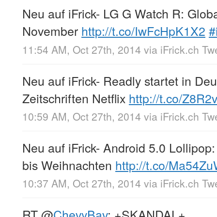
Neu auf iFrick- LG G Watch R: Glob
November
http://t.co/IwFcHpK1X2
#
11:54 AM, Oct 27th, 2014
via
iFrick.ch T
Neu auf iFrick- Readly startet in De
Zeitschriften Netflix
http://t.co/Z8R2
10:59 AM, Oct 27th, 2014
via
iFrick.ch T
Neu auf iFrick- Android 5.0 Lollipo
bis Weihnachten
http://t.co/Ma54Z
10:37 AM, Oct 27th, 2014
via
iFrick.ch T
RT
@
ChevyBav
: +SKANDAL+