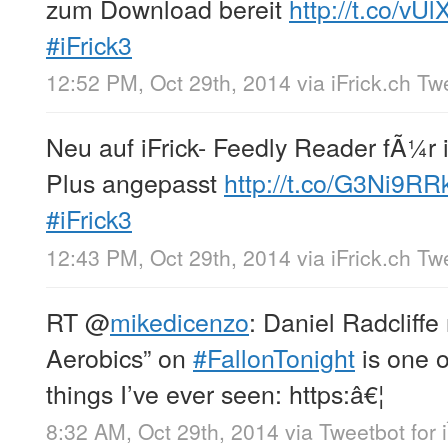
zum Download bereit
http://t.co/vU
#iFrick3
12:52 PM, Oct 29th, 2014
via
iFrick.ch T
Neu auf iFrick- Feedly Reader fÃ¼r
Plus angepasst
http://t.co/G3Ni9R
#iFrick3
12:43 PM, Oct 29th, 2014
via
iFrick.ch T
RT
@
mikedicenzo
: Daniel Radcliffe
Aerobics” on
#FallonTonight
is one o
things I’ve ever seen: https:â€¦
8:32 AM, Oct 29th, 2014
via
Tweetbot for 