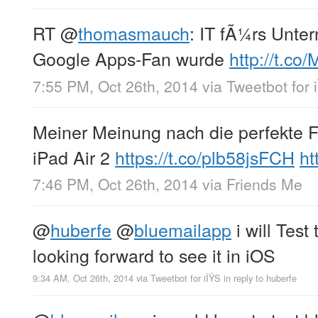
RT
@
thomasmauch
: IT fÃ¼rs Unte
Google Apps-Fan wurde
http://t.c
7:55 PM, Oct 26th, 2014
via
Tweetbot for 
Meiner Meinung nach die perfekte 
iPad Air 2
https://t.co/plb58jsFCH
ht
7:46 PM, Oct 26th, 2014
via
Friends Me
@
huberfe
@
bluemailapp
i will Test
looking forward to see it in iOS
9:34 AM, Oct 26th, 2014
via
Tweetbot for iÎŸS
in reply to huberfe