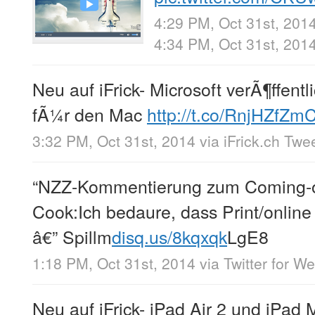
4:29 PM, Oct 31st, 201
4:34 PM, Oct 31st, 201
Neu auf iFrick- Microsoft verÃ¶ffent
fÃ¼r den Mac
http://t.co/RnjHZfZm
3:32 PM, Oct 31st, 2014
via
iFrick.ch Twe
“NZZ-Kommentierung zum Coming-o
Cook:Ich bedaure, dass Print/online
â€” Spillm
disq.us/8kqxqk
LgE8
1:18 PM, Oct 31st, 2014
via
Twitter for W
Neu auf iFrick- iPad Air 2 und iPad 