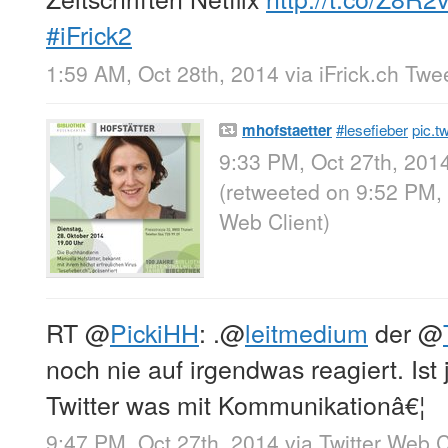
#iFrick2
1:59 AM, Oct 28th, 2014
via
iFrick.ch Twe
mhofstaetter
#lesefieber
pic.t
9:33 PM, Oct 27th, 201
(retweeted on 9:52 PM,
Web Client
)
RT
@
PickiHH
: .
@
leitmedium
der
@
noch nie auf irgendwas reagiert. Ist j
Twitter was mit Kommunikationâ€¦
9:47 PM, Oct 27th, 2014
via
Twitter Web C