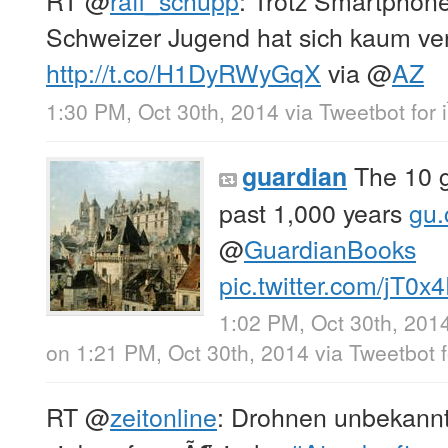
RT
@
raff_schupp
: Trotz Smartphone
Schweizer Jugend hat sich kaum ve
http://t.co/H1DyRWyGqX
via
@
AZ
1:30 PM, Oct 30th, 2014
via
Tweetbot for 
The 10 g
guardian
past 1,000 years
gu.
@
GuardianBooks
pic.twitter.com/jT0
1:02 PM, Oct 30th, 201
on 1:21 PM, Oct 30th, 2014
via
Tweetbot f
RT
@
zeitonline
: Drohnen unbekannt