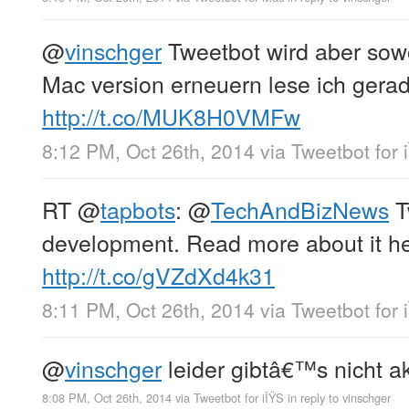
@
vinschger
Tweetbot wird aber sowo
Mac version erneuern lese ich gera
http://t.co/MUK8H0VMFw
8:12 PM, Oct 26th, 2014
via
Tweetbot for 
RT
@
tapbots
:
@
TechAndBizNews
Tw
development. Read more about it he
http://t.co/gVZdXd4k31
8:11 PM, Oct 26th, 2014
via
Tweetbot for 
@
vinschger
leider gibtâ€™s nicht ak
8:08 PM, Oct 26th, 2014
via
Tweetbot for iÎŸS
in reply to vinschger