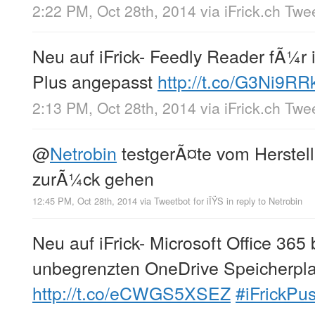
2:22 PM, Oct 28th, 2014
via
iFrick.ch Twe
Neu auf iFrick- Feedly Reader fÃ¼r
Plus angepasst
http://t.co/G3Ni9R
2:13 PM, Oct 28th, 2014
via
iFrick.ch Twe
@
Netrobin
testgerÃ¤te vom Herstel
zurÃ¼ck gehen
12:45 PM, Oct 28th, 2014
via
Tweetbot for iÎŸS
in reply to Netrobin
Neu auf iFrick- Microsoft Office 36
unbegrenzten OneDrive Speicherpla
http://t.co/eCWGS5XSEZ
#iFrickPu