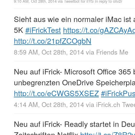
9:10 AM, Oct 28th, 2014
via
Tweetbot for iÎŸS
in reply to oliv2r
Sieht aus wie ein normaler iMac ist
5K
#iFrickTest
https://t.co/gAZCAyA
http://t.co/21pfZCOgbN
8:59 AM, Oct 28th, 2014
via
Friends Me
Neu auf iFrick- Microsoft Office 36
unbegrenzten OneDrive Speicherpla
http://t.co/eCWGS5XSEZ
#iFrickPu
4:14 AM, Oct 28th, 2014
via
iFrick.ch Twe
Neu auf iFrick- Readly startet in De
Zeitschriften Netflix
http://t.co/Z8R2