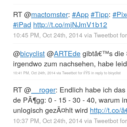
RT
@
mactomster
:
#App
#Tipp
:
#Pix
#iPad
http://t.co/mjNJmV1b12
10:45 PM, Oct 24th, 2014
via
Tweetbot for
@
bicyclist
@
ARTEde
gibtâ€™s die
irgendwo zum nachsehen, habe leid
10:41 PM, Oct 24th, 2014
via
Tweetbot for iÎŸS
in reply to bicyclist
RT
@
__roger
: Endlich habe ich das
de PÃ¶gg: 0 - 15 - 30 - 40, warum i
unlogisch gezÃ¤hlt wird
http://t.co/â
10:37 PM, Oct 24th, 2014
via
Tweetbot for