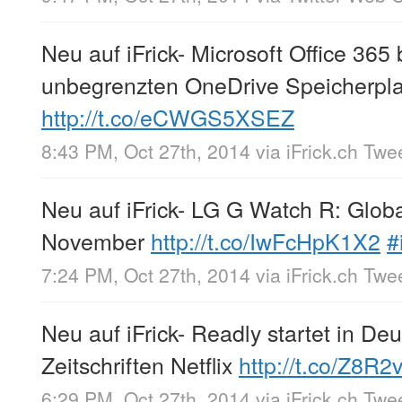
Neu auf iFrick- Microsoft Office 36
unbegrenzten OneDrive Speicherpla
http://t.co/eCWGS5XSEZ
8:43 PM, Oct 27th, 2014
via
iFrick.ch Twe
Neu auf iFrick- LG G Watch R: Glob
November
http://t.co/IwFcHpK1X2
#
7:24 PM, Oct 27th, 2014
via
iFrick.ch Twe
Neu auf iFrick- Readly startet in De
Zeitschriften Netflix
http://t.co/Z8R2
6:29 PM, Oct 27th, 2014
via
iFrick.ch Twe