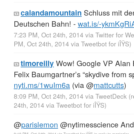
Schluss mit de
calandamountain
Deutschen Bahn! -
wat.is/-ykmKgRi
7:23 PM, Oct 24th, 2014
via
Twitter for W
PM, Oct 24th, 2014
via
Tweetbot for iÎŸS
)
Wow! Google VP Alan E
timoreilly
Felix Baumgartner’s “skydive from s
nyti.ms/1wuIm6a
(via
@
mattcutts
)
8:09 PM, Oct 24th, 2014
via
TweetDeck
(
24th, 2014
via
Tweetbot for iÎŸS
)
@
parislemon
@nytimesscience And 
8:18 PM, Oct 24th, 2014
via
Tweetbot for iÎŸS
in reply to mgsiegler