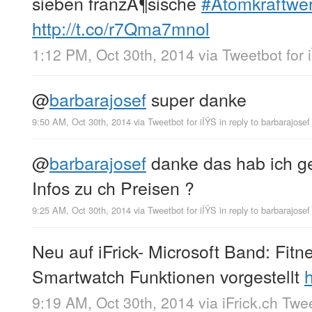
sieben franzÃ¶sische
#Atomkraftwe
http://t.co/r7Qma7mnol
1:12 PM, Oct 30th, 2014
via
Tweetbot for 
@
barbarajosef
super danke
9:50 AM, Oct 30th, 2014
via
Tweetbot for iÎŸS
in reply to barbarajosef
@
barbarajosef
danke das hab ich g
Infos zu ch Preisen ?
9:25 AM, Oct 30th, 2014
via
Tweetbot for iÎŸS
in reply to barbarajosef
Neu auf iFrick- Microsoft Band: Fitn
Smartwatch Funktionen vorgestellt
9:19 AM, Oct 30th, 2014
via
iFrick.ch Twe