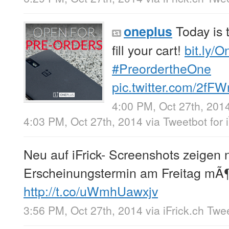
Today is t
oneplus
fill your cart!
bit.ly/
#PreordertheOne
pic.twitter.com/2fF
4:00 PM, Oct 27th, 201
4:03 PM, Oct 27th, 2014
via
Tweetbot for 
Neu auf iFrick- Screenshots zeigen
Erscheinungstermin am Freitag mÃ¶
http://t.co/uWmhUawxjv
3:56 PM, Oct 27th, 2014
via
iFrick.ch Twe