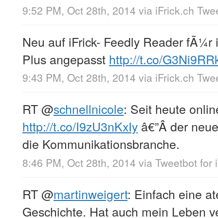
9:52 PM, Oct 28th, 2014
via
iFrick.ch Twe
Neu auf iFrick- Feedly Reader fÃ¼r
Plus angepasst
http://t.co/G3Ni9R
9:43 PM, Oct 28th, 2014
via
iFrick.ch Twe
RT
@
schnellnicole
: Seit heute onlin
http://t.co/I9zU3nKxIy
â€”Â der neue
die Kommunikationsbranche.
8:46 PM, Oct 28th, 2014
via
Tweetbot for 
RT
@
martinweigert
: Einfach eine 
Geschichte. Hat auch mein Leben ve