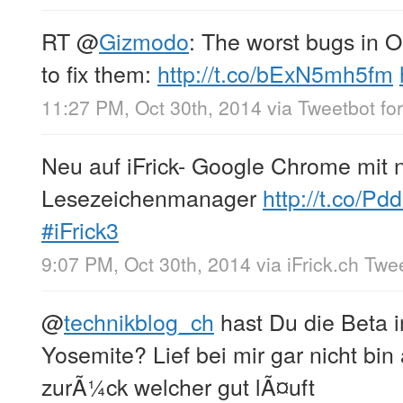
RT
@
Gizmodo
: The worst bugs in
to fix them:
http://t.co/bExN5mh5fm
11:27 PM, Oct 30th, 2014
via
Tweetbot for
Neu auf iFrick- Google Chrome mit
Lesezeichenmanager
http://t.co/Pd
#iFrick3
9:07 PM, Oct 30th, 2014
via
iFrick.ch Twe
@
technikblog_ch
hast Du die Beta 
Yosemite? Lief bei mir gar nicht bin
zurÃ¼ck welcher gut lÃ¤uft