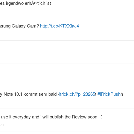
es irgendwo erhÃ¤ltlich ist
Samsung Galaxy Cam?
http://t.co/KTXXlaJ4
y Note 10.1 kommt sehr bald -
ifrick.ch/?p=23265
t
#iFrickPush
h
I use it everyday and i will publish the Review soon ;-)
ton