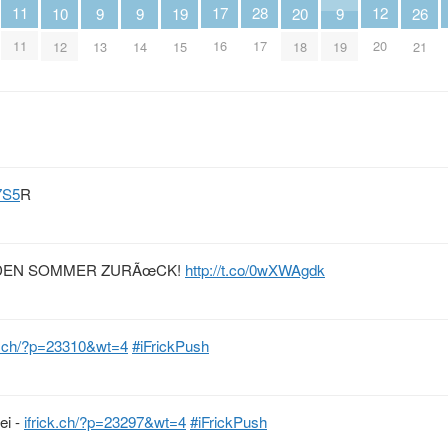
12
28
17
11
10
26
20
9
9
9
19
20
17
16
11
12
21
18
13
14
19
15
7S5
R
ORT DEN SOMMER ZURÃœCK!
http://t.co/0wXWAgdk
ck.ch/?p=23310&wt=4
#iFrickPush
ei -
ifrick.ch/?p=23297&wt=4
#iFrickPush