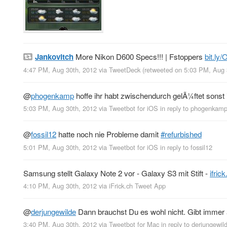
Jankovitch
More Nikon D600 Specs!!! | Fstoppers
bit.ly
4:47 PM, Aug 30th, 2012
via
TweetDeck
(retweeted on 5:03 PM, Aug
@
phogenkamp
hoffe ihr habt zwischendurch gelÃ¼ftet sonst is
5:03 PM, Aug 30th, 2012
via
Tweetbot for iOS
in reply to phogenkam
@
fossil12
hatte noch nie Probleme damit
#refurbished
5:01 PM, Aug 30th, 2012
via
Tweetbot for iOS
in reply to fossil12
Samsung stellt Galaxy Note 2 vor - Galaxy S3 mit Stift -
ifric
4:10 PM, Aug 30th, 2012
via
iFrick.ch Tweet App
@
derjungewilde
Dann brauchst Du es wohl nicht. Gibt immer
3:40 PM, Aug 30th, 2012
via
Tweetbot for Mac
in reply to derjungewil