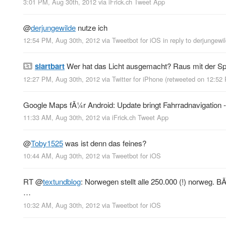
3:01 PM, Aug 30th, 2012
via
iFrick.ch Tweet App
@
derjungewilde
nutze ich
12:54 PM, Aug 30th, 2012
via
Tweetbot for iOS
in reply to derjungewi
slartbart
Wer hat das Licht ausgemacht? Raus mit der Sp
12:27 PM, Aug 30th, 2012
via
Twitter for iPhone
(retweeted on 12:52
Google Maps fÃ¼r Android: Update bringt Fahrradnavigation -
11:33 AM, Aug 30th, 2012
via
iFrick.ch Tweet App
@
Toby1525
was ist denn das feines?
10:44 AM, Aug 30th, 2012
via
Tweetbot for iOS
RT
@
textundblog
: Norwegen stellt alle 250.000 (!) norweg. 
…
10:32 AM, Aug 30th, 2012
via
Tweetbot for iOS