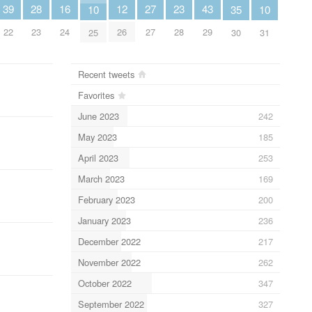
23
39
12
28
27
43
16
10
10
35
28
22
26
23
27
29
24
25
31
30
Recent tweets
Favorites
June 2023
242
May 2023
185
April 2023
253
March 2023
169
February 2023
200
January 2023
236
December 2022
217
November 2022
262
October 2022
347
September 2022
327