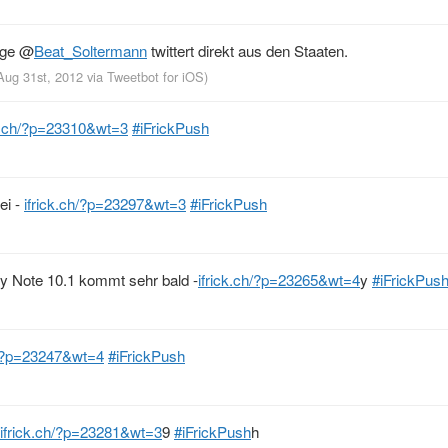
ege
@
Beat_Soltermann
twittert direkt aus den Staaten.
Aug 31st, 2012
via
Tweetbot for iOS
)
ck.ch/?p=23310&wt=3
#iFrickPush
ei -
ifrick.ch/?p=23297&wt=3
#iFrickPush
y Note 10.1 kommt sehr bald -
ifrick.ch/?p=23265&wt=4
y
#iFrickPus
h/?p=23247&wt=4
#iFrickPush
ifrick.ch/?p=23281&wt=3
9
#iFrickPush
h