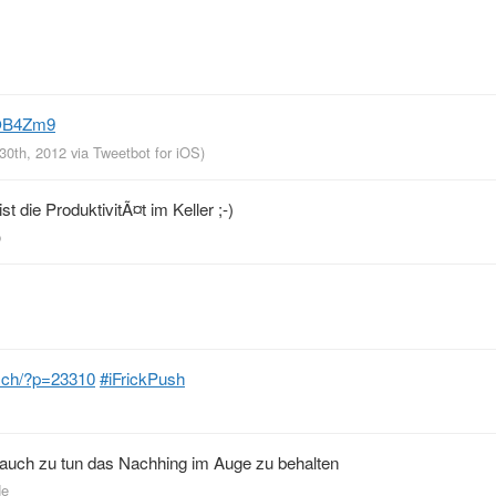
/OB4Zm9
 30th, 2012
via
Tweetbot for iOS
)
t die ProduktivitÃ¤t im Keller ;-)
p
k.ch/?p=23310
#iFrickPush
 auch zu tun das Nachhing im Auge zu behalten
de