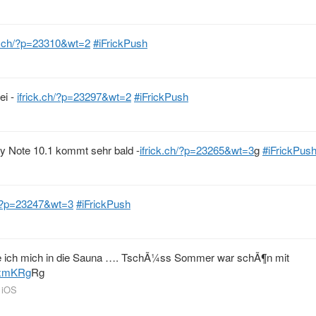
ck.ch/?p=23310&wt=2
#iFrickPush
ei -
ifrick.ch/?p=23297&wt=2
#iFrickPush
y Note 10.1 kommt sehr bald -
ifrick.ch/?p=23265&wt=3
g
#iFrickPus
h/?p=23247&wt=3
#iFrickPush
he ich mich in die Sauna …. TschÃ¼ss Sommer war schÃ¶n mit
sxmKRg
Rg
 iOS