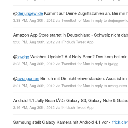
@
derjungewilde
Kommt auf Deine Zugriffszahlen an. Bei mir h
3:38 PM, Aug 30th, 2012
via
Tweetbot for Mac
in reply to derjungewil
Amazon App Store startet in Deutschland - Schweiz nicht dab
3:30 PM, Aug 30th, 2012
via
iFrick.ch Tweet App
@
igwigg
Welches Update? Auf Nelly Bean? Das kam bei mir M
3:23 PM, Aug 30th, 2012
via
Tweetbot for Mac
in reply to igwigg
@
avongunten
Bin ich mit Dir nicht einverstanden: Asus ist i
3:21 PM, Aug 30th, 2012
via
Tweetbot for Mac
in reply to avongunten
Android 4.1 Jelly Bean fÃ¼r Galaxy S3, Galaxy Note & Galax
3:16 PM, Aug 30th, 2012
via
iFrick.ch Tweet App
Samsung stellt Galaxy Kamera mit Android 4.1 vor -
ifrick.c