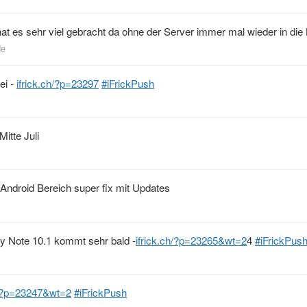
at es sehr viel gebracht da ohne der Server immer mal wieder in die 
de
ei -
ifrick.ch/?p=23297
#iFrickPush
itte Juli
m Android Bereich super fix mit Updates
y Note 10.1 kommt sehr bald -
ifrick.ch/?p=23265&wt=2
4
#iFrickPus
h/?p=23247&wt=2
#iFrickPush