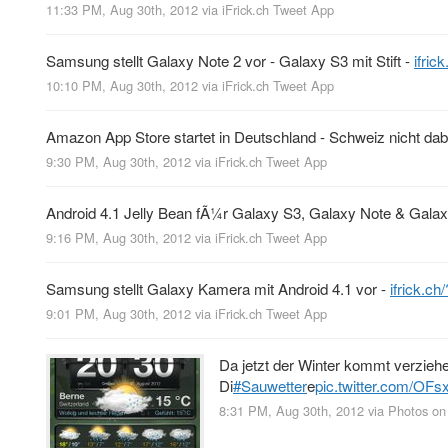
11:33 PM, Aug 30th, 2012
via
iFrick.ch Tweet App
Samsung stellt Galaxy Note 2 vor - Galaxy S3 mit Stift -
ifri
10:10 PM, Aug 30th, 2012
via
iFrick.ch Tweet App
Amazon App Store startet in Deutschland - Schweiz nicht dab
9:30 PM, Aug 30th, 2012
via
iFrick.ch Tweet App
Android 4.1 Jelly Bean fÃ¼r Galaxy S3, Galaxy Note & Galax
9:16 PM, Aug 30th, 2012
via
iFrick.ch Tweet App
Samsung stellt Galaxy Kamera mit Android 4.1 vor -
ifrick.c
9:01 PM, Aug 30th, 2012
via
iFrick.ch Tweet App
Da jetzt der Winter kommt verzie
Di
#Sauwetter
e
pic.twitter.com/OF
8:31 PM, Aug 30th, 2012
via
Photos on