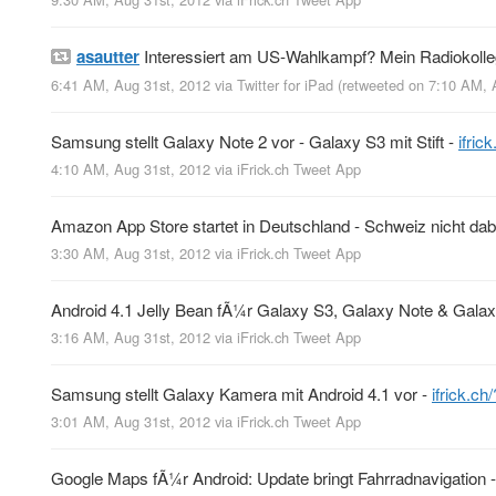
asautter
Interessiert am US-Wahlkampf? Mein Radiokoll
6:41 AM, Aug 31st, 2012
via
Twitter for iPad
(retweeted on 7:10 AM, 
Samsung stellt Galaxy Note 2 vor - Galaxy S3 mit Stift -
ifri
4:10 AM, Aug 31st, 2012
via
iFrick.ch Tweet App
Amazon App Store startet in Deutschland - Schweiz nicht dab
3:30 AM, Aug 31st, 2012
via
iFrick.ch Tweet App
Android 4.1 Jelly Bean fÃ¼r Galaxy S3, Galaxy Note & Galax
3:16 AM, Aug 31st, 2012
via
iFrick.ch Tweet App
Samsung stellt Galaxy Kamera mit Android 4.1 vor -
ifrick.c
3:01 AM, Aug 31st, 2012
via
iFrick.ch Tweet App
Google Maps fÃ¼r Android: Update bringt Fahrradnavigation -