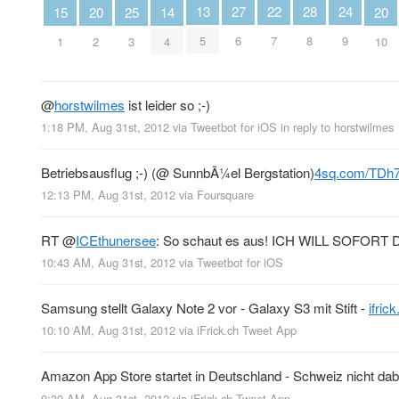
24
13
28
22
27
15
20
20
25
14
9
5
8
7
6
1
2
10
3
4
@
horstwilmes
ist leider so ;-)
1:18 PM, Aug 31st, 2012
via
Tweetbot for iOS
in reply to horstwilmes
Betriebsausflug ;-) (@ SunnbÃ¼el Bergstation)
4sq.com/TDh
12:13 PM, Aug 31st, 2012
via
Foursquare
RT
@
ICEthunersee
: So schaut es aus! ICH WILL SOF
10:43 AM, Aug 31st, 2012
via
Tweetbot for iOS
Samsung stellt Galaxy Note 2 vor - Galaxy S3 mit Stift -
ifri
10:10 AM, Aug 31st, 2012
via
iFrick.ch Tweet App
Amazon App Store startet in Deutschland - Schweiz nicht dab
9:30 AM, Aug 31st, 2012
via
iFrick.ch Tweet App