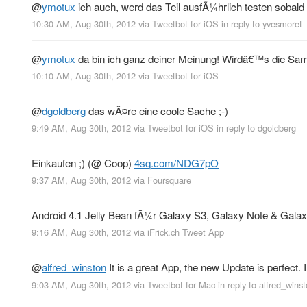
@
ymotux
ich auch, werd das Teil ausfÃ¼hrlich testen sobald 
10:30 AM, Aug 30th, 2012
via
Tweetbot for iOS
in reply to yvesmoret
@
ymotux
da bin ich ganz deiner Meinung! Wirdâ€™s die 
10:10 AM, Aug 30th, 2012
via
Tweetbot for iOS
@
dgoldberg
das wÃ¤re eine coole Sache ;-)
9:49 AM, Aug 30th, 2012
via
Tweetbot for iOS
in reply to dgoldberg
Einkaufen ;) (@ Coop)
4sq.com/NDG7pO
9:37 AM, Aug 30th, 2012
via
Foursquare
Android 4.1 Jelly Bean fÃ¼r Galaxy S3, Galaxy Note & Galax
9:16 AM, Aug 30th, 2012
via
iFrick.ch Tweet App
@
alfred_winston
It is a great App, the new Update is perfect. 
9:03 AM, Aug 30th, 2012
via
Tweetbot for Mac
in reply to alfred_wins