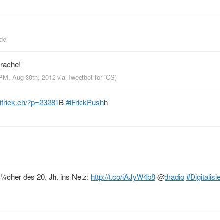
lde
rache!
 PM, Aug 30th, 2012
via
Tweetbot for iOS
)
ifrick.ch/?p=23281
B
#iFrickPush
h
BÃ¼cher des 20. Jh. ins Netz:
http://t.co/iAJyW4b8
@
dradio
#Digitalisi