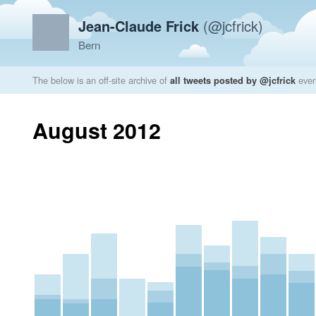
Jean-Claude Frick
(@jcfrick)
Bern
The below is an off-site archive of
all tweets posted by @jcfrick
ever
August 2012