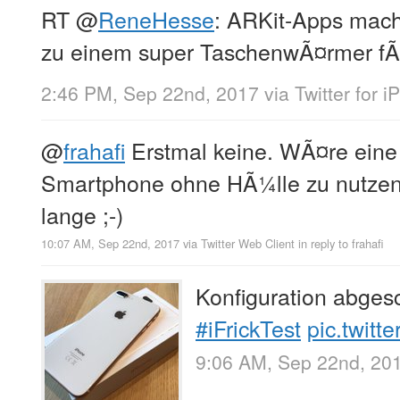
RT
@
ReneHesse
: ARKit-Apps mac
zu einem super TaschenwÃ¤rmer fÃ¼r
2:46 PM, Sep 22nd, 2017
via
Twitter for 
@
frahafi
Erstmal keine. WÃ¤re eine
Smartphone ohne HÃ¼lle zu nutzen
lange ;-)
10:07 AM, Sep 22nd, 2017
via
Twitter Web Client
in reply to frahafi
Konfiguration abge
#iFrickTest
pic.twit
9:06 AM, Sep 22nd, 20