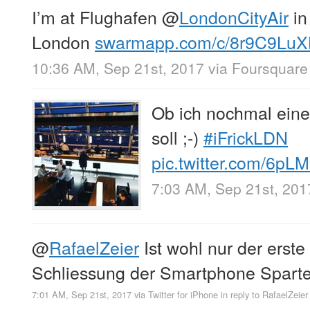
I’m at Flughafen
@
LondonCityAir
in
London
swarmapp.com/c/8r9C9Lu
10:36 AM, Sep 21st, 2017
via
Foursquare
Ob ich nochmal ein
soll ;-)
#iFrickLDN
pic.twitter.com/6pL
7:03 AM, Sep 21st, 201
@
RafaelZeier
Ist wohl nur der erste
Schliessung der Smartphone Spart
7:01 AM, Sep 21st, 2017
via
Twitter for iPhone
in reply to RafaelZeier