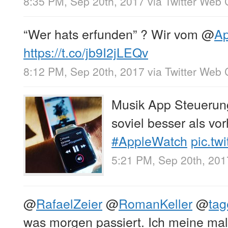
8:35 PM, Sep 20th, 2017
via
Twitter Web 
“Wer hats erfunden” ? Wir vom
@
Ap
https://t.co/jb9I2jLEQv
8:12 PM, Sep 20th, 2017
via
Twitter Web 
Musik App Steuerun
soviel besser als vo
#AppleWatch
pic.tw
5:21 PM, Sep 20th, 201
@
RafaelZeier
@
RomanKeller
@
tag
was morgen passiert. Ich meine mal