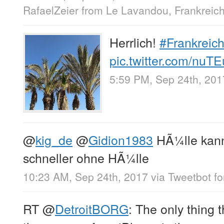
RafaelZeier
from
Le Lavandou, Frankreic
Herrlich!
#Frankreic
pic.twitter.com/nuT
5:59 PM, Sep 24th, 201
@
kig_de
@
Gidion1983
HÃ¼lle kann 
schneller ohne HÃ¼lle
10:23 AM, Sep 24th, 2017
via
Tweetbot fo
RT
@
DetroitBORG
: The only thing 