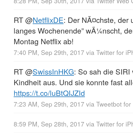
8:28 PM, Sep 30th, 2017
via
Twitter Web 
RT
@
NetflixDE
: Der NÃ¤chste, der 
langes Wochenende” wÃ¼nscht, dem
Montag Netflix ab!
7:40 PM, Sep 29th, 2017
via
Twitter for i
RT
@
SwissInHKG
: So sah die SIR
Kindheit aus. Und sie konnte fast all
https://t.co/luBtQIJZId
7:23 AM, Sep 29th, 2017
via
Tweetbot for 
8:59 PM, Sep 28th, 2017
via
Twitter for i