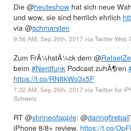
Die
@
heuteshow
hat sich neue Wah
und wow, sie sind herrlich ehrlich
ht
via
@
schmarsten
9:56 AM, Sep 20th, 2017
via
Twitter Web 
Zum FrÃ¼hstÃ¼ck dem
@
RafaelZe
beim
#Nerdfunk
Podcast zuhÃ¶ren
https://t.co/RN8kWo3x5F
7:32 AM, Sep 20th, 2017
via
Twitter for i
Schweiz
RT
@
shrineofapple
:
@
daringfireball
iPhone 8/8+ review.
https://t.co/Op