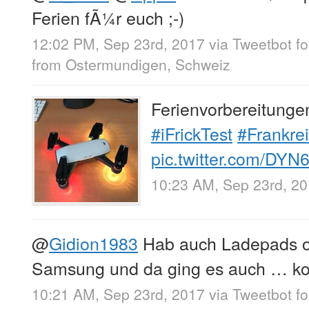
Ferien fÃ¼r euch ;-)
12:02 PM, Sep 23rd, 2017
via
Tweetbot fo
from
Ostermundigen, Schweiz
Ferienvorbereitung
#iFrickTest
#Frankre
pic.twitter.com/DY
10:23 AM, Sep 23rd, 2
@
Gidion1983
Hab auch Ladepads o
Samsung und da ging es auch … k
10:21 AM, Sep 23rd, 2017
via
Tweetbot fo