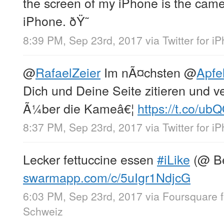
the screen of my iPhone is the cam
iPhone. ðŸ˜­
8:39 PM, Sep 23rd, 2017
via
Twitter for i
@
RafaelZeier
Im nÃ¤chsten
@
Apfe
Dich und Deine Seite zitieren und v
Ã¼ber die Kameâ€¦
https://t.co/u
8:37 PM, Sep 23rd, 2017
via
Twitter for i
Lecker fettuccine essen
#iLike
(@ Be
swarmapp.com/c/5uIgr1NdjcG
6:03 PM, Sep 23rd, 2017
via
Foursquare
Schweiz