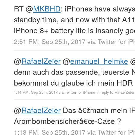
RT
@
MKBHD
: iPhones have always
standby time, and now with that A11
iPhone 8+ battery life is insanely g
2:51 PM, Sep 25th, 2017
via
Twitter for i
@
RafaelZeier
@
emanuel_helmke
denn auch das passende, teuerste N
bekommst du glaube ich mein HDR
1:14 PM, Sep 25th, 2017
via
Twitter for iPhone
in reply to RafaelZeier
@
RafaelZeier
Das â€žmach mein iP
Arombombensicherâ€œ-Case ?
1:13 PM, Sep 25th, 2017
via
Twitter for i