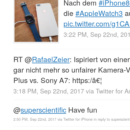
Nach dem
#iPhone8
die
#AppleWatch3
a
pic.twitter.com/g1C
3:22 PM, Sep 22nd, 20
RT
@
RafaelZeier
: Ispiriert von eine
gar nicht mehr so unfairer Kamera-V
Plus vs. Sony A7: https:/â€¦
3:18 PM, Sep 22nd, 2017
via
Twitter for 
@
superscientific
Have fun
2:50 PM, Sep 22nd, 2017
via
Twitter for iPhone
in reply to superscienti