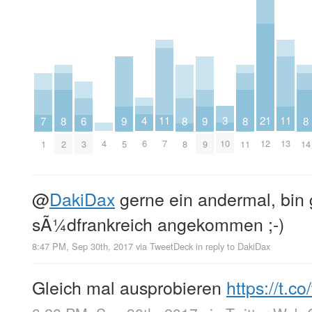
4
3
11
11
21
9
9
8
8
8
8
7
6
6
10
4
7
13
12
5
9
2
8
11
14
1
3
@
DakiDax
gerne ein andermal, bin 
sÃ¼dfrankreich angekommen ;-)
8:47 PM, Sep 30th, 2017
via
TweetDeck
in reply to DakiDax
Gleich mal ausprobieren
https://t.c