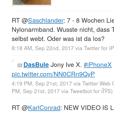
RT
@
Saschlander
: 7 - 8 Wochen Lie
Nylonarmband. Wusste nicht, dass T
selbst webt. Oder was ist da los?
8:18 AM, Sep 22nd, 2017
via
Twitter for 
Jony Ive X.
#iPhoneX
DasBule
pic.twitter.com/NN0CRn9QyP
4:19 PM, Sep 21st, 2017
via
Twitter Web C
PM, Sep 21st, 2017
via
Tweetbot for iÎŸS
)
RT
@
KarlConrad
: NEW VIDEO IS L