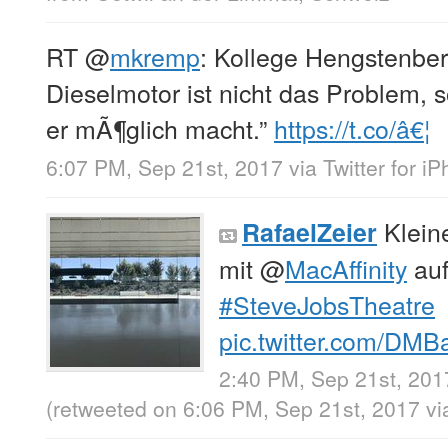
RT
@
mkremp
: Kollege Hengstenber
Dieselmotor ist nicht das Problem, 
er mÃ¶glich macht.”
https://t.co/â€¦
6:07 PM, Sep 21st, 2017
via
Twitter for i
Klein
RafaelZeier
mit
@
MacAffinity
auf
#SteveJobsTheatre
pic.twitter.com/DM
2:40 PM, Sep 21st, 201
(retweeted on 6:06 PM, Sep 21st, 2017
v