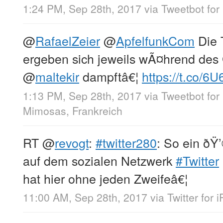
1:24 PM, Sep 28th, 2017
via
Tweetbot for 
@
RafaelZeier
@
ApfelfunkCom
Die 
ergeben sich jeweils wÃ¤hrend de
@
maltekir
dampftâ€¦
https://t.co/6
1:13 PM, Sep 28th, 2017
via
Tweetbot for 
Mimosas, Frankreich
RT
@
revogt
:
#twitter280
: So ein ðŸ’
auf dem sozialen Netzwerk
#Twitter
hat hier ohne jeden Zweifeâ€¦
11:00 AM, Sep 28th, 2017
via
Twitter for 