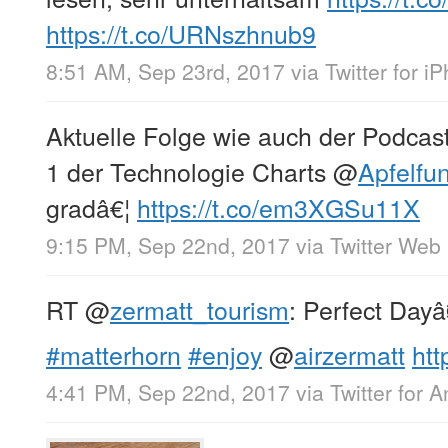
https://t.co/URNszhnub9
8:51 AM, Sep 23rd, 2017
via
Twitter for i
Aktuelle Folge wie auch der Podcast
1 der Technologie Charts
@
Apfelf
gradâ€¦
https://t.co/em3XGSu11X
9:15 PM, Sep 22nd, 2017
via
Twitter Web 
RT
@
zermatt_tourism
: Perfect Dayâ
#matterhorn
#enjoy
@
airzermatt
htt
4:41 PM, Sep 22nd, 2017
via
Twitter for 