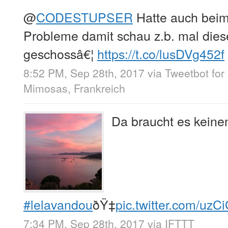
@
CODESTUPSER
Hatte auch beim
Probleme damit schau z.b. mal dies
geschossâ€¦
https://t.co/lusDVg452f
8:52 PM, Sep 28th, 2017
via
Tweetbot for 
Mimosas, Frankreich
Da braucht es keinen
#lelavandou
ðŸ‡
pic.twitter.com/uz
7:34 PM, Sep 28th, 2017
via
IFTTT