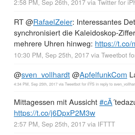
2:58 PM, Sep 26th, 2017
via
Twitter for i
RT
@
RafaelZeier
: Interessantes Det
synchronisiert die Kaleidoskop-Ziff
mehrere Uhren hinweg:
https://t.
10:30 PM, Sep 25th, 2017
via
Tweetbot fo
@
sven_vollhardt
@
ApfelfunkCom
La
4:34 PM, Sep 25th, 2017
via
Tweetbot for iÎŸS
in reply to sven_vollha
Mittagessen mit Aussicht
#cÃ
´tedaz
https://t.co/j6DpxP2M3w
2:57 PM, Sep 25th, 2017
via
IFTTT