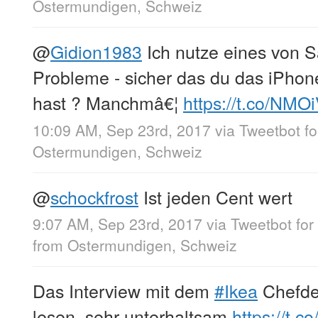
Ostermundigen, Schweiz
@
Gidion1983
Ich nutze eines von
Probleme - sicher das du das iPhone 
hast ? Manchmâ€¦
https://t.co/NM
10:09 AM, Sep 23rd, 2017
via
Tweetbot fo
Ostermundigen, Schweiz
@
schockfrost
Ist jeden Cent wert
9:07 AM, Sep 23rd, 2017
via
Tweetbot for
from
Ostermundigen, Schweiz
Das Interview mit dem
#Ikea
Chefde
lesen, sehr unterhaltsam
https://t.