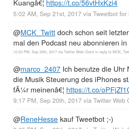
Kuangâ€¦
https://t.co/56vtHxKzi4
5:02 AM, Sep 21st, 2017
via
Tweetbot for 
@
MCK_Twitt
doch schon seit letzte
mal den Podcast neu abonnieren in
10:53 PM, Sep 20th, 2017
via
Twitter Web Client
in reply to MCK_Twi
@
marco_2407
Ich benutze die Uhr 
die Musik Steuerung des iPhones s
fÃ¼r meinenâ€¦
https://t.co/oPFjZf1
9:17 PM, Sep 20th, 2017
via
Twitter Web 
@
ReneHesse
kauf Tweetbot ;-)