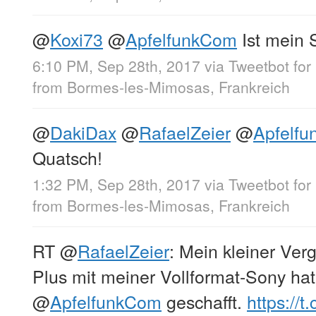
@
Koxi73
@
ApfelfunkCom
Ist mein S
6:10 PM, Sep 28th, 2017
via
Tweetbot for 
from
Bormes-les-Mimosas, Frankreich
@
DakiDax
@
RafaelZeier
@
Apfelf
Quatsch!
1:32 PM, Sep 28th, 2017
via
Tweetbot for 
from
Bormes-les-Mimosas, Frankreich
RT
@
RafaelZeier
: Mein kleiner Ver
Plus mit meiner Vollformat-Sony hat
@
ApfelfunkCom
geschafft.
https://t.