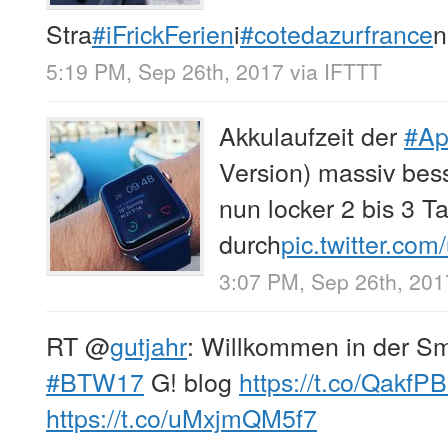
Stra
#iFrickFerien
i
#cotedazurfrance
n
5:19 PM, Sep 26th, 2017
via
IFTTT
Akkulaufzeit der
#Ap
Version) massiv bes
nun locker 2 bis 3 T
durch
pic.twitter.c
3:07 PM, Sep 26th, 201
RT
@
gutjahr
: Willkommen in der S
#BTW17
G! blog
https://t.co/QakfP
https://t.co/uMxjmQM5f7