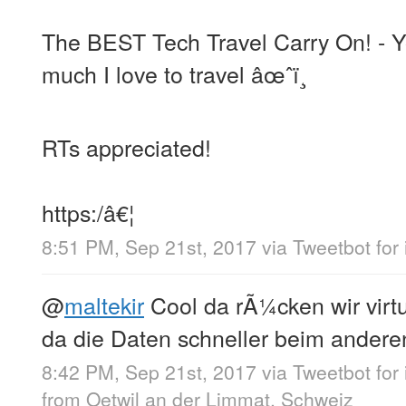
The BEST Tech Travel Carry On! - 
much I love to travel âœˆï¸
RTs appreciated!
https:/â€¦
8:51 PM, Sep 21st, 2017
via
Tweetbot for 
@
maltekir
Cool da rÃ¼cken wir vir
da die Daten schneller beim anderen
8:42 PM, Sep 21st, 2017
via
Tweetbot for 
from
Oetwil an der Limmat, Schweiz