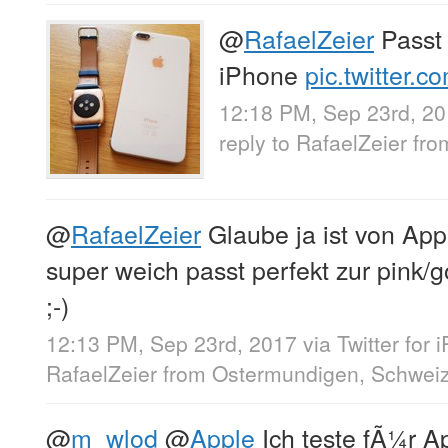
@
RafaelZeier
Passt 
iPhone
pic.twitter
12:18 PM, Sep 23rd, 2
reply to RafaelZeier
fr
@
RafaelZeier
Glaube ja ist von App
super weich passt perfekt zur pink/g
;-)
12:13 PM, Sep 23rd, 2017
via
Twitter for 
RafaelZeier
from
Ostermundigen, Schwei
@
m_wlod
@
Apple
Ich teste fÃ¼r A