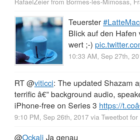
RafaelZeier
from
Bormes-les-Mimosas, Fr
Teuerster
#LatteMac
Blick auf den Hafen
wert ;-)
pic.twitter.
10:33 AM, Sep 27th, 2
RT
@
viticci
: The updated Shazam ap
terrific â€” background audio, spea
iPhone-free on Series 3
https://t.coâ
9:10 PM, Sep 26th, 2017
via
Tweetbot for 
@
Ockali
Ja genau