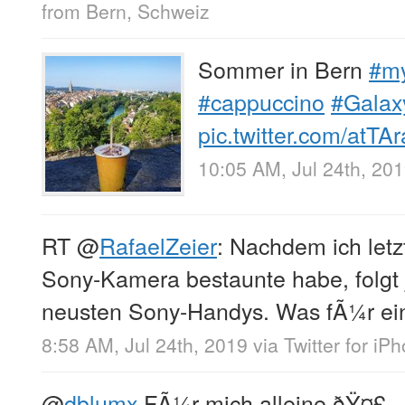
from
Bern, Schweiz
Sommer in Bern
#my
#cappuccino
#Gala
pic.twitter.com/atTA
10:05 AM, Jul 24th, 20
RT
@
RafaelZeier
: Nachdem ich let
Sony-Kamera bestaunte habe, folgt j
neusten Sony-Handys. Was fÃ¼r ei
8:58 AM, Jul 24th, 2019
via
Twitter for iP
@
dblumx
FÃ¼r mich alleine ðŸ¤£