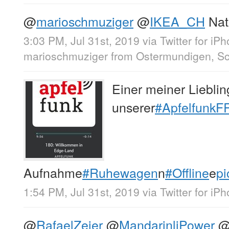
@
marioschmuziger
@
IKEA_CH
Nat
3:03 PM, Jul 31st, 2019
via
Twitter for iP
marioschmuziger
from
Ostermundigen, S
Einer meiner Liebl
unserer
#ApfelfunkF
Aufnahme
#Ruhewagen
n
#Offline
e
pi
1:54 PM, Jul 31st, 2019
via
Twitter for iP
@
RafaelZeier
@
MandarinliPower