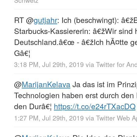
Schweiz
RT
@
gutjahr
: Ich (beschwingt): â€
Starbucks-Kassiererin: â€žWir sind h
Deutschland.â€œ - â€žIch hÃ¤tte g
Gâ€¦
3:18 PM, Jul 29th, 2019
via
Twitter for An
@
MarijanKelava
Ja das ist im Prinzi
Technologien haben erst durch den
den Durâ€¦
https://t.co/e24rTXacDQ
1:27 PM, Jul 29th, 2019
via
Twitter Web 