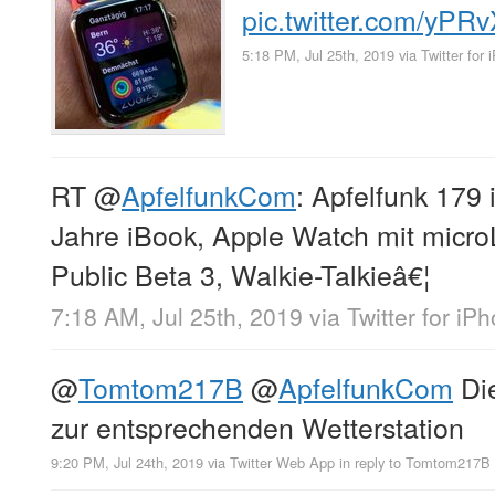
pic.twitter.com/yP
5:18 PM, Jul 25th, 2019
via
Twitter for
RT
@
ApfelfunkCom
: Apfelfunk 179 
Jahre iBook, Apple Watch mit micro
Public Beta 3, Walkie-Talkieâ€¦
7:18 AM, Jul 25th, 2019
via
Twitter for iP
@
Tomtom217B
@
ApfelfunkCom
Di
zur entsprechenden Wetterstation
9:20 PM, Jul 24th, 2019
via
Twitter Web App
in reply to Tomtom217B