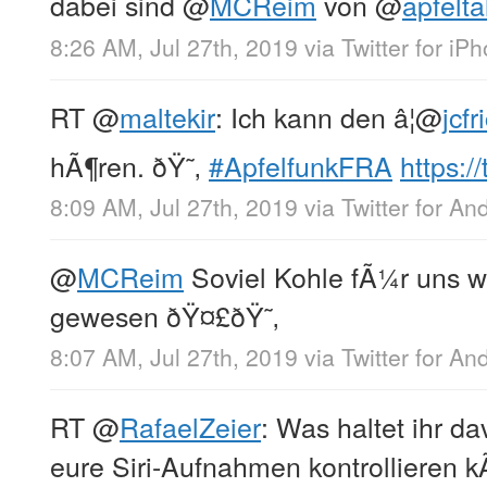
dabei sind
@
MCReim
von
@
apfelta
8:26 AM, Jul 27th, 2019
via
Twitter for iP
RT
@
maltekir
: Ich kann den â¦
@
jcfr
hÃ¶ren. ðŸ˜‚
#ApfelfunkFRA
https:/
8:09 AM, Jul 27th, 2019
via
Twitter for An
@
MCReim
Soviel Kohle fÃ¼r uns w
gewesen ðŸ¤£ðŸ˜‚
8:07 AM, Jul 27th, 2019
via
Twitter for An
RT
@
RafaelZeier
: Was haltet ihr 
eure Siri-Aufnahmen kontrollieren 