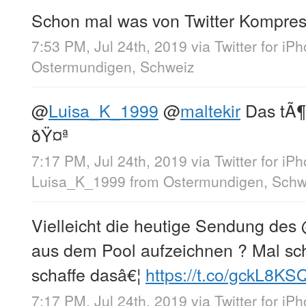
Schon mal was von Twitter Kompres
7:53 PM, Jul 24th, 2019
via
Twitter for iP
Ostermundigen, Schweiz
@
Luisa_K_1999
@
maltekir
Das tÃ¶
ðŸ¤ª
7:17 PM, Jul 24th, 2019
via
Twitter for iP
Luisa_K_1999
from
Ostermundigen, Schw
Vielleicht die heutige Sendung des
aus dem Pool aufzeichnen ? Mal sc
schaffe dasâ€¦
https://t.co/gckL8KS
7:17 PM, Jul 24th, 2019
via
Twitter for iP