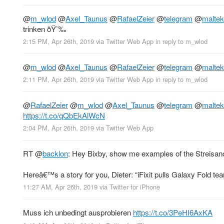
@
m_wlod
@
Axel_Taunus
@
RafaelZeier
@
telegram
@
maltek
trinken ðŸ˜‰
2:15 PM, Apr 26th, 2019
via
Twitter Web App
in reply to m_wlod
@
m_wlod
@
Axel_Taunus
@
RafaelZeier
@
telegram
@
maltek
2:11 PM, Apr 26th, 2019
via
Twitter Web App
in reply to m_wlod
@
RafaelZeier
@
m_wlod
@
Axel_Taunus
@
telegram
@
maltek
https://t.co/qQbEkAlWcN
2:04 PM, Apr 26th, 2019
via
Twitter Web App
RT
@
backlon
: Hey Bixby, show me examples of the Streisand
Hereâ€™s a story for you, Dieter: “iFixit pulls Galaxy Fold te
11:27 AM, Apr 26th, 2019
via
Twitter for iPhone
Muss ich unbedingt ausprobieren
https://t.co/3PeHI6AxKA