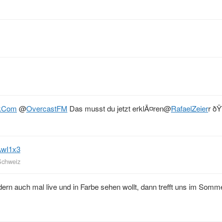
nkCom
@
OvercastFM
Das musst du jetzt erklÃ¤ren
@
RafaelZeier
r ðŸ˜
JAwI1x3
Schweiz
ern auch mal live und in Farbe sehen wollt, dann trefft uns im Somme