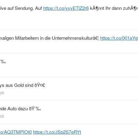
 live auf Sendung. Auf
https://t.co/yxyETlZ2r6
kÃ¶nnt Ihr dann zuhÃ¶re
maligen Mitarbeitern in die Unternehmenskulturâ€¦
https://t.co/lXj1a
Ÿ˜‰
ys aus Gold sind ðŸ¤£
_ch
ende Auto dazu ðŸ˜‰
_ch
t.co/AQ3TMPIOt0
https://t.co/JSp2S7eRYt