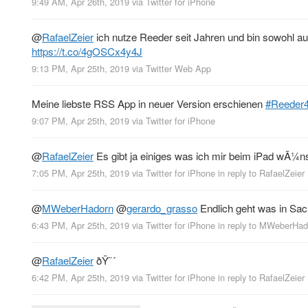
9:49 AM, Apr 26th, 2019
via
Twitter for iPhone
@
RafaelZeier
ich nutze Reeder seit Jahren und bin sowohl a
https://t.co/4gOSCx4y4J
9:13 PM, Apr 25th, 2019
via
Twitter Web App
Meine liebste RSS App in neuer Version erschienen
#Reeder
9:07 PM, Apr 25th, 2019
via
Twitter for iPhone
@
RafaelZeier
Es gibt ja einiges was ich mir beim iPad wÃ¼ns
7:05 PM, Apr 25th, 2019
via
Twitter for iPhone
in reply to RafaelZeier
@
MWeberHadorn
@
gerardo_grasso
Endlich geht was in Sa
6:43 PM, Apr 25th, 2019
via
Twitter for iPhone
in reply to MWeberHad
@
RafaelZeier
ðŸ˜´
6:42 PM, Apr 25th, 2019
via
Twitter for iPhone
in reply to RafaelZeier