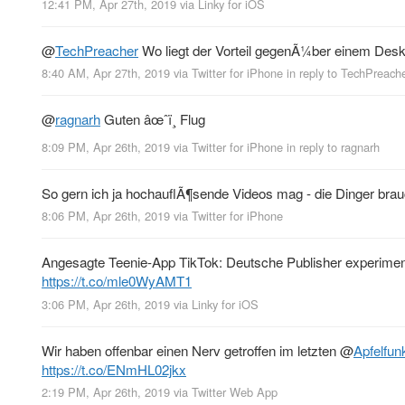
12:41 PM, Apr 27th, 2019
via
Linky for iOS
@
TechPreacher
Wo liegt der Vorteil gegenÃ¼ber einem Deskto
8:40 AM, Apr 27th, 2019
via
Twitter for iPhone
in reply to TechPreach
@
ragnarh
Guten âœˆï¸ Flug
8:09 PM, Apr 26th, 2019
via
Twitter for iPhone
in reply to ragnarh
So gern ich ja hochauflÃ¶sende Videos mag - die Dinger bra
8:06 PM, Apr 26th, 2019
via
Twitter for iPhone
Angesagte Teenie-App TikTok: Deutsche Publisher experiment
https://t.co/mle0WyAMT1
3:06 PM, Apr 26th, 2019
via
Linky for iOS
Wir haben offenbar einen Nerv getroffen im letzten
@
Apfelfu
https://t.co/ENmHL02jkx
2:19 PM, Apr 26th, 2019
via
Twitter Web App