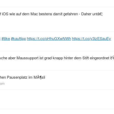
uf iOS wie auf dem Mac bestens damit gefahren - Daher untâ€¦
4
#ilike
#kauftipp
https://t.co/oHhuGXwNWh
https://t.co/y3izESauEy
che aber Maussupport ist grad knapp hinter dem Stift eingeordnet ð
chen Pausenplatz im MÃ¶sli
orn