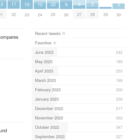
12
17
6
22
5
10
10
9
3
21
29
22
27
25
28
23
24
26
30
Recent tweets
 compares
Favorites
June 2023
242
May 2023
185
April 2023
253
March 2023
169
February 2023
200
January 2023
236
December 2022
217
November 2022
262
October 2022
347
 und
September 2022
327