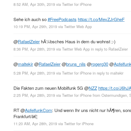
8:52 AM, Apr 30th, 2019
via
Twitter for iPhone
Sehe ich auch so
#FreePodcasts
https://t.co/MevZJrGheF
10:19 PM, Apr 29th, 2019
via
Twitter Web App
@
RafaelZeier
hÃ¼bsches Haus in dem du wohnst ;-)
8:36 PM, Apr 28th, 2019
via
Twitter Web App
in reply to RafaelZeier
@
maltekir
@
RafaelZeier
@
bruns_nils
@
rogerg30
@
Apfelfu
5:28 PM, Apr 28th, 2019
via
Twitter for iPhone
in reply to maltekir
Die Fakten zum neuen Mobilfunk 5G
@
NZZ
https://t.co/J6h
2:25 PM, Apr 28th, 2019
via
Twitter for iPhone
from
Ostermundigen, 
RT
@
ApfelfunkCom
: Und wenn Ihr uns nicht nur hÃ¶ren, sond
Frankfurt/â€¦
11:20 AM, Apr 28th, 2019
via
Twitter for iPhone