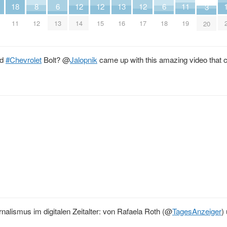
8
13
18
12
12
12
6
6
11
3
12
16
11
14
15
17
13
18
19
20
nd
#Chevrolet
Bolt?
@
Jalopnik
came up with this amazing video that
alismus im digitalen Zeitalter: von Rafaela Roth (
@
TagesAnzeiger
)