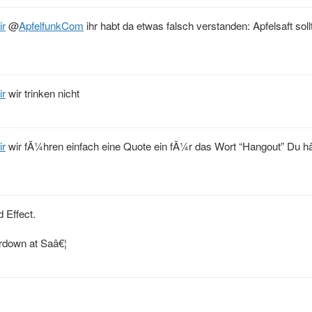
ir
@
ApfelfunkCom
ihr habt da etwas falsch verstanden: Apfelsaft sollt
ir
wir trinken nicht
ir
wir fÃ¼hren einfach eine Quote ein fÃ¼r das Wort “Hangout” Du h
 Effect.
ardown at Saâ€¦