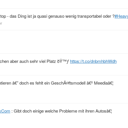
p - das Ding ist ja quasi genauso wenig transportabel oder ?
#Heav
er
uchen aber auch sehr viel Platz ðŸ™ƒ
https://t.co/dnbmhbhWdh
ieren â€” doch es fehlt ein GeschÃ¤ftsmodell â€º Meediaâ€¦
nkCom
: Gibt doch einige welche Probleme mit ihren Autosâ€¦