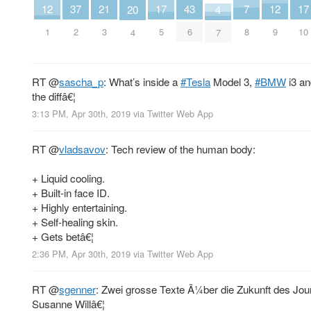
7
12
12
17
17
43
21
37
4
20
8
1
9
5
10
6
3
2
7
4
RT
@
sascha_p
: What’s inside a
#Tesla
Model 3,
#BMW
i3 a
the diffâ€¦
3:13 PM, Apr 30th, 2019
via
Twitter Web App
RT
@
vladsavov
: Tech review of the human body:
+ Liquid cooling.
+ Built-in face ID.
+ Highly entertaining.
+ Self-healing skin.
+ Gets betâ€¦
2:36 PM, Apr 30th, 2019
via
Twitter Web App
RT
@
sgenner
: Zwei grosse Texte Ã¼ber die Zukunft des Journ
Susanne Willâ€¦