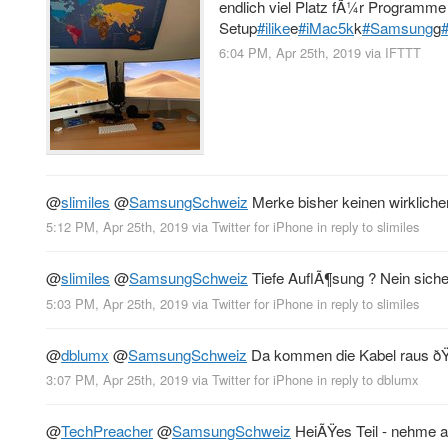
endlich viel Platz fÃ¼r Programme
Setup
#ilike
e
#iMac5k
k
#Samsung
g
6:04 PM, Apr 25th, 2019
via
IFTTT
@
slimiles
@
SamsungSchweiz
Merke bisher keinen wirkliche
5:12 PM, Apr 25th, 2019
via
Twitter for iPhone
in reply to slimiles
@
slimiles
@
SamsungSchweiz
Tiefe AuflÃ¶sung ? Nein siche
5:03 PM, Apr 25th, 2019
via
Twitter for iPhone
in reply to slimiles
@
dblumx
@
SamsungSchweiz
Da kommen die Kabel raus ð
3:07 PM, Apr 25th, 2019
via
Twitter for iPhone
in reply to dblumx
@
TechPreacher
@
SamsungSchweiz
HeiÃŸes Teil - nehme an