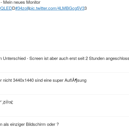
 - Mein neues Monitor
#QLED
D
#34zoll
l
pic.twitter.com/4LMBGcg5V3
3
n Unterschied - Screen ist aber auch erst seit 2 Stunden angeschlos
r nicht 3440x1440 sind eine super AuflÃ¶sung
Ÿ˜‚ðŸ¤£
 als einziger Bildschirm oder ?