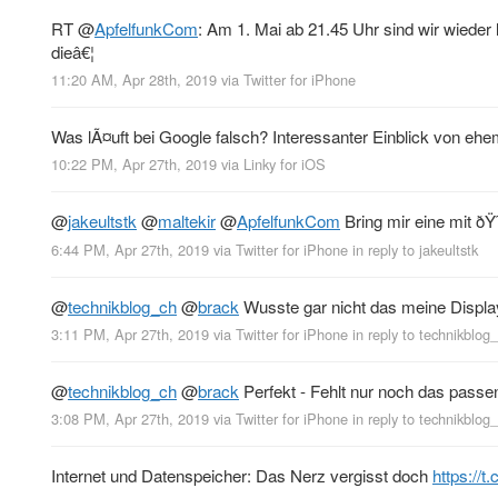
RT
@
ApfelfunkCom
: Am 1. Mai ab 21.45 Uhr sind wir wieder
dieâ€¦
11:20 AM, Apr 28th, 2019
via
Twitter for iPhone
Was lÃ¤uft bei Google falsch? Interessanter Einblick von ehe
10:22 PM, Apr 27th, 2019
via
Linky for iOS
@
jakeultstk
@
maltekir
@
ApfelfunkCom
Bring mir eine mit ð
6:44 PM, Apr 27th, 2019
via
Twitter for iPhone
in reply to jakeultstk
@
technikblog_ch
@
brack
Wusste gar nicht das meine Displa
3:11 PM, Apr 27th, 2019
via
Twitter for iPhone
in reply to technikblog
@
technikblog_ch
@
brack
Perfekt - Fehlt nur noch das pass
3:08 PM, Apr 27th, 2019
via
Twitter for iPhone
in reply to technikblog
Internet und Datenspeicher: Das Nerz vergisst doch
https://