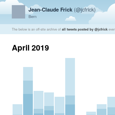
Jean-Claude Frick
(@jcfrick)
Bern
The below is an off-site archive of
all tweets posted by @jcfrick
ever
April 2019