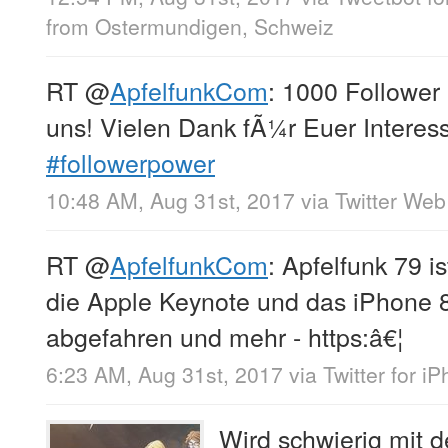
from
Ostermundigen, Schweiz
RT
@
ApfelfunkCom
: 1000 Follower 
uns! Vielen Dank fÃ¼r Euer Interes
#followerpower
10:48 AM, Aug 31st, 2017
via
Twitter Web
RT
@
ApfelfunkCom
: Apfelfunk 79 i
die Apple Keynote und das iPhone 8
abgefahren und mehr - https:â€¦
6:23 AM, Aug 31st, 2017
via
Twitter for i
Wird schwierig mit 