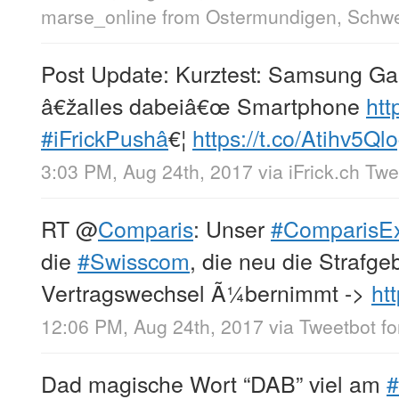
marse_online
from
Ostermundigen, Schw
Post Update: Kurztest: Samsung Ga
â€žalles dabeiâ€œ Smartphone
htt
#iFrickPushâ
€¦
https://t.co/Atihv5Ql
3:03 PM, Aug 24th, 2017
via
iFrick.ch Tw
RT
@
Comparis
: Unser
#ComparisEx
die
#Swisscom
, die neu die Strafg
Vertragswechsel Ã¼bernimmt ->
htt
12:06 PM, Aug 24th, 2017
via
Tweetbot fo
Dad magische Wort “DAB” viel am
#