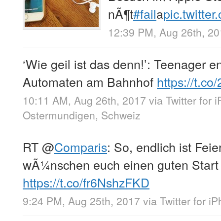
nÃ¶t
#fail
a
pic.twitt
12:39 PM, Aug 26th, 2
‘Wie geil ist das denn!’: Teenager e
Automaten am Bahnhof
https://t.c
10:11 AM, Aug 26th, 2017
via
Twitter for 
Ostermundigen, Schweiz
RT
@
Comparis
: So, endlich ist Fei
wÃ¼nschen euch einen guten Start
https://t.co/fr6NshzFKD
9:24 PM, Aug 25th, 2017
via
Twitter for i