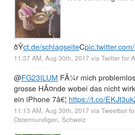
ðŸ
ct.de/schlagseite
C
pic.twitter.co
11:37 AM, Aug 30th, 2017
via
Twitter for 
@
FG23ILUM
FÃ¼r mich problemlos,
grosse HÃ¤nde wobei das nicht wirkl
ein iPhone 7â€¦
https://t.co/EKJt3u
11:13 AM, Aug 30th, 2017
via
Tweetbot fo
Ostermundigen, Schweiz