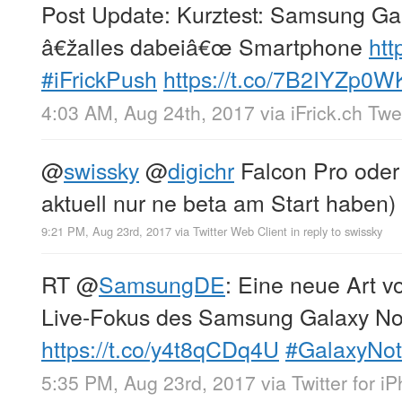
Post Update: Kurztest: Samsung Ga
â€žalles dabeiâ€œ Smartphone
htt
#iFrickPush
https://t.co/7B2IYZp0W
4:03 AM, Aug 24th, 2017
via
iFrick.ch Tw
@
swissky
@
digichr
Falcon Pro oder 
aktuell nur ne beta am Start haben)
9:21 PM, Aug 23rd, 2017
via
Twitter Web Client
in reply to swissky
RT
@
SamsungDE
: Eine neue Art 
Live-Fokus des Samsung Galaxy No
https://t.co/y4t8qCDq4U
#GalaxyNo
5:35 PM, Aug 23rd, 2017
via
Twitter for i