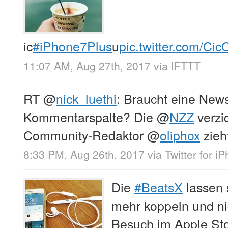
ic
#iPhone7Plus
u
pic.twitter.com/Ci
11:07 AM, Aug 27th, 2017
via
IFTTT
RT
@
nick_luethi
: Braucht eine News
Kommentarspalte? Die
@
NZZ
verzic
Community-Redaktor
@
oliphox
zieht
8:33 PM, Aug 26th, 2017
via
Twitter for i
Die
#BeatsX
lassen s
mehr koppeln und ni
Besuch im Apple Sto