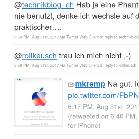
@
technikblog_ch
Hab ja eine Phan
nie benutzt, denke ich wechsle auf di
praktischer….
6:59 PM, Aug 31st, 2017
via
Twitter Web Client
in reply to technikblo
@
rolikeusch
trau ich mich nicht ,-)
6:58 PM, Aug 31st, 2017
via
Twitter Web Client
in reply to rolikeusch
Na gut. 
mkremp
pic.twitter.com/FbP
6:17 PM, Aug 31st, 201
(retweeted on 6:46 PM,
for iPhone
)