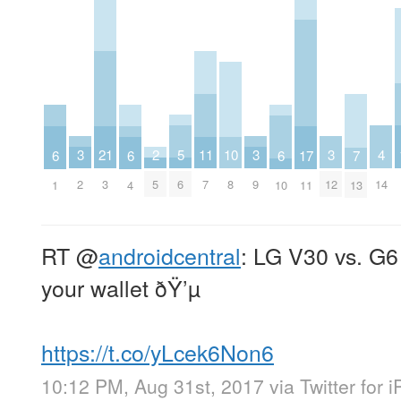
5
4
3
3
3
2
11
21
10
7
17
6
6
6
6
14
2
9
12
5
7
3
8
13
11
1
4
10
RT
@
androidcentral
: LG V30 vs. G6
your wallet ðŸ’µ
https://t.co/yLcek6Non6
10:12 PM, Aug 31st, 2017
via
Twitter for 