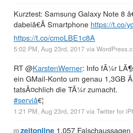
Kurztest: Samsung Galaxy Note 8 â
dabeiâ€Â Smartphone
https://t.co
https://t.co/cmoLBE1c8A
5:02 PM, Aug 23rd, 2017
via
WordPress.
RT
@
KarstenWerner
: Info fÃ¼r LÃ
ein GMail-Konto um genau 1,3GB Ã
tatsÃ¤chlich die TÃ¼r zumacht.
#serviâ
€¦
1:21 PM, Aug 23rd, 2017
via
Twitter for i
1.057 Falschaussagen 
zeitonline