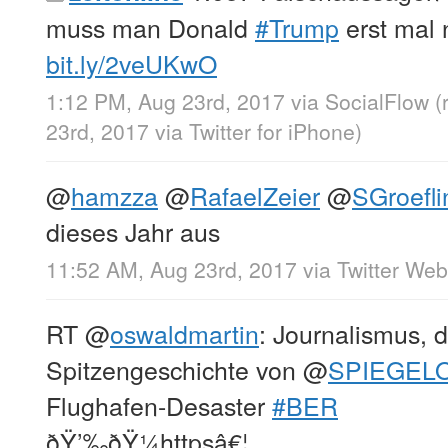
muss man Donald
#Trump
erst mal
bit.ly/2veUKwO
1:12 PM, Aug 23rd, 2017
via
SocialFlow
(
23rd, 2017
via
Twitter for iPhone
)
@
hamzza
@
RafaelZeier
@
SGroefli
dieses Jahr aus
11:52 AM, Aug 23rd, 2017
via
Twitter Web
RT
@
oswaldmartin
: Journalismus, d
Spitzengeschichte von
@
SPIEGEL
Flughafen-Desaster
#BER
ðŸ’‰ðŸ¼httpsâ€¦