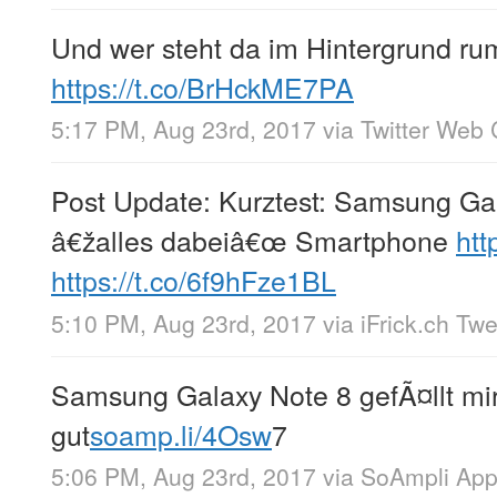
Und wer steht da im Hintergrund ru
https://t.co/BrHckME7PA
5:17 PM, Aug 23rd, 2017
via
Twitter Web 
Post Update: Kurztest: Samsung Ga
â€žalles dabeiâ€œ Smartphone
htt
https://t.co/6f9hFze1BL
5:10 PM, Aug 23rd, 2017
via
iFrick.ch Tw
Samsung Galaxy Note 8 gefÃ¤llt mir 
gut
soamp.li/4Osw
7
5:06 PM, Aug 23rd, 2017
via
SoAmpli Ap