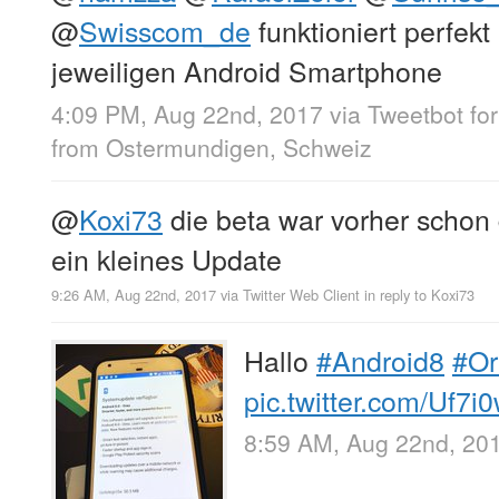
@
Swisscom_de
funktioniert perfek
jeweiligen Android Smartphone
4:09 PM, Aug 22nd, 2017
via
Tweetbot for
from
Ostermundigen, Schweiz
@
Koxi73
die beta war vorher schon 
ein kleines Update
9:26 AM, Aug 22nd, 2017
via
Twitter Web Client
in reply to Koxi73
Hallo
#Android8
#Or
pic.twitter.com/Uf7
8:59 AM, Aug 22nd, 20