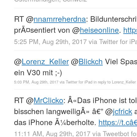
RT
@
nnamrreherdna
: Bildunterschr
prÃ¤sentiert von
@
heiseonline
.
htt
5:25 PM, Aug 29th, 2017
via
Twitter for iP
@
Lorenz_Keller
@
Blickch
Viel Spass
ein V30 mit ;-)
5:03 PM, Aug 29th, 2017
via
Twitter for iPad
in reply to Lorenz_Keller
RT
@
MrClicko
: Â«Das iPhone ist tol
bisschen langweiligÂ» â€”
@
jcfrick
a
das iPhone Ã¼berholte.
https://t.câ€
11:11 AM, Aug 29th, 2017
via
Tweetbot fo