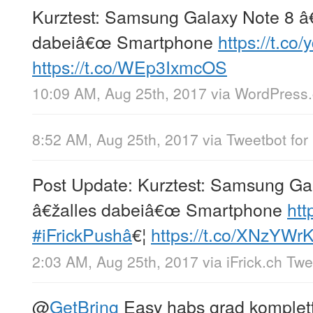
Kurztest: Samsung Galaxy Note 8 â
dabeiâ€œ Smartphone
https://t.c
https://t.co/WEp3IxmcOS
10:09 AM, Aug 25th, 2017
via
WordPress
8:52 AM, Aug 25th, 2017
via
Tweetbot for 
Post Update: Kurztest: Samsung Ga
â€žalles dabeiâ€œ Smartphone
htt
#iFrickPushâ
€¦
https://t.co/XNzYW
2:03 AM, Aug 25th, 2017
via
iFrick.ch Tw
@
GetBring
Easy habs grad komplett 