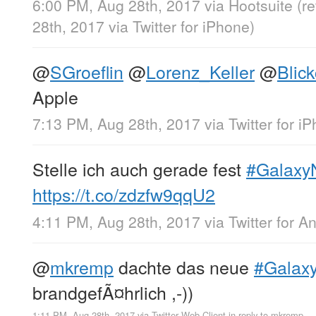
6:00 PM, Aug 28th, 2017
via
Hootsuite
(r
28th, 2017
via
Twitter for iPhone
)
@
SGroeflin
@
Lorenz_Keller
@
Blic
Apple
7:13 PM, Aug 28th, 2017
via
Twitter for i
Stelle ich auch gerade fest
#Galaxy
https://t.co/zdzfw9qqU2
4:11 PM, Aug 28th, 2017
via
Twitter for A
@
mkremp
dachte das neue
#Galax
brandgefÃ¤hrlich ,-))
1:11 PM, Aug 28th, 2017
via
Twitter Web Client
in reply to mkremp