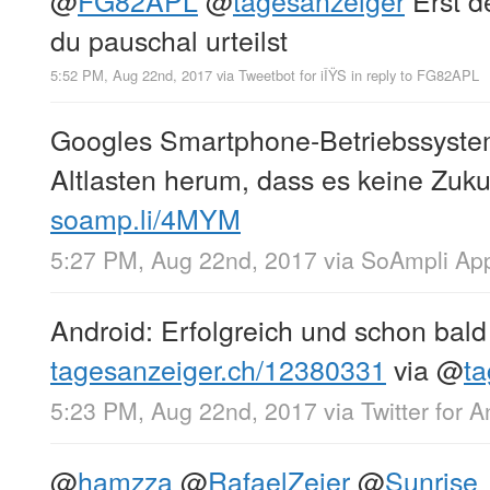
du pauschal urteilst
5:52 PM, Aug 22nd, 2017
via
Tweetbot for iÎŸS
in reply to FG82APL
Googles Smartphone-Betriebssystem
Altlasten herum, dass es keine Zuku
soamp.li/4MYM
5:27 PM, Aug 22nd, 2017
via
SoAmpli Ap
Android: Erfolgreich und schon bal
tagesanzeiger.ch/12380331
via
@
t
5:23 PM, Aug 22nd, 2017
via
Twitter for 
@
hamzza
@
RafaelZeier
@
Sunrise