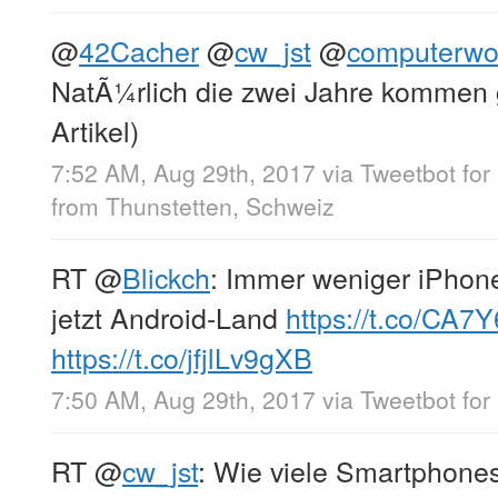
@
42Cacher
@
cw_jst
@
computerwo
NatÃ¼rlich die zwei Jahre kommen 
Artikel)
7:52 AM, Aug 29th, 2017
via
Tweetbot for 
from
Thunstetten, Schweiz
RT
@
Blickch
: Immer weniger iPhone
jetzt Android-Land
https://t.co/CA
https://t.co/jfjlLv9gXB
7:50 AM, Aug 29th, 2017
via
Tweetbot for 
RT
@
cw_jst
: Wie viele Smartphones