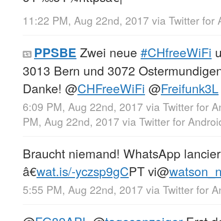
11:22 PM, Aug 22nd, 2017
via
Twitter for
Zwei neue
#CHfreeWiFi
u
PPSBE
3013 Bern und 3072 Ostermundigen
Danke!
@
CHFreeWiFi
@
Freifunk3L
6:09 PM, Aug 22nd, 2017
via
Twitter for 
PM, Aug 22nd, 2017
via
Twitter for Androi
Braucht niemand! WhatsApp lancier
â€
wat.is/-yczsp9gC
PT vi
@
watson_
5:55 PM, Aug 22nd, 2017
via
Twitter for 
@
FG82APL
@
tagesanzeiger
Erst d