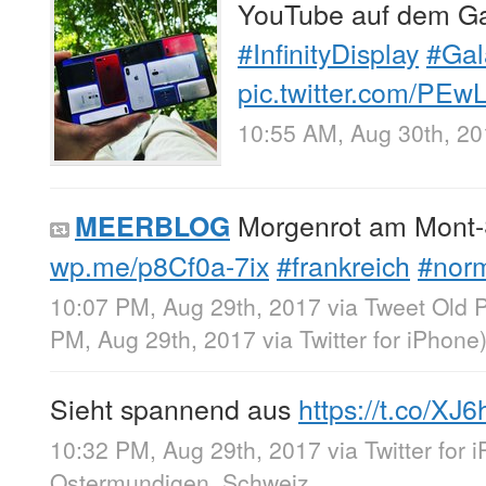
YouTube auf dem Ga
#InfinityDisplay
#Gal
pic.twitter.com/PE
10:55 AM, Aug 30th, 2
Morgenrot am Mont-
MEERBLOG
wp.me/p8Cf0a-7ix
#frankreich
#nor
10:07 PM, Aug 29th, 2017
via
Tweet Old 
PM, Aug 29th, 2017
via
Twitter for iPhone
Sieht spannend aus
https://t.co/X
10:32 PM, Aug 29th, 2017
via
Twitter for 
Ostermundigen, Schweiz