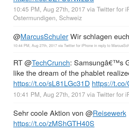
10:45 PM, Aug 27th, 2017
via
Twitter for 
Ostermundigen, Schweiz
@
MarcusSchuler
Wir schlagen euc
10:44 PM, Aug 27th, 2017
via
Twitter for iPhone
in reply to MarcusSch
RT
@
TechCrunch
: Samsungâ€™s G
like the dream of the phablet realiz
https://t.co/sL81LGc31D
https://t.c
10:41 PM, Aug 27th, 2017
via
Twitter for 
Sehr coole Aktion von
@
Reisewerk
https://t.co/zMShGTH40S