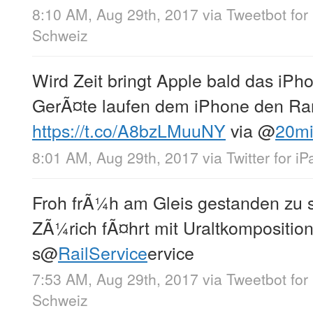
8:10 AM, Aug 29th, 2017
via
Tweetbot for 
Schweiz
Wird Zeit bringt Apple bald das iPho
GerÃ¤te laufen dem iPhone den Ra
https://t.co/A8bzLMuuNY
via
@
20m
8:01 AM, Aug 29th, 2017
via
Twitter for iP
Froh frÃ¼h am Gleis gestanden zu s
ZÃ¼rich fÃ¤hrt mit Uraltkompositi
s
@
RailService
ervice
7:53 AM, Aug 29th, 2017
via
Tweetbot for 
Schweiz