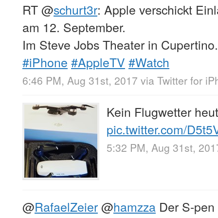
RT
@
schurt3r
: Apple verschickt Ei
am 12. September.
Im Steve Jobs Theater in Cupertino.
#iPhone
#AppleTV
#Watch
6:46 PM, Aug 31st, 2017
via
Twitter for i
Kein Flugwetter heu
pic.twitter.com/D5t
5:32 PM, Aug 31st, 201
@
RafaelZeier
@
hamzza
Der S-pen f