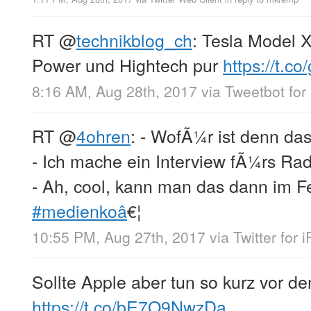
RT
@
technikblog_ch
: Tesla Model 
Power und Hightech pur
https://t.c
8:16 AM, Aug 28th, 2017
via
Tweetbot for 
RT
@
4ohren
: - WofÃ¼r ist denn da
- Ich mache ein Interview fÃ¼rs Rad
- Ah, cool, kann man das dann im 
#medienkoâ
€¦
10:55 PM, Aug 27th, 2017
via
Twitter for 
Sollte Apple aber tun so kurz vor 
https://t.co/bE7O9NwzDa