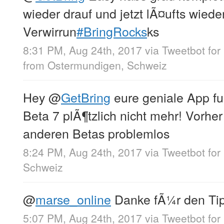
wieder drauf und jetzt lÃ¤ufts wiede
Verwirrun
#BringRocks
ks
8:31 PM, Aug 24th, 2017
via
Tweetbot for 
from
Ostermundigen, Schweiz
Hey
@
GetBring
eure geniale App fu
Beta 7 plÃ¶tzlich nicht mehr! Vorher 
anderen Betas problemlos
8:24 PM, Aug 24th, 2017
via
Tweetbot for 
Schweiz
@
marse_online
Danke fÃ¼r den Ti
5:07 PM, Aug 24th, 2017
via
Tweetbot for 