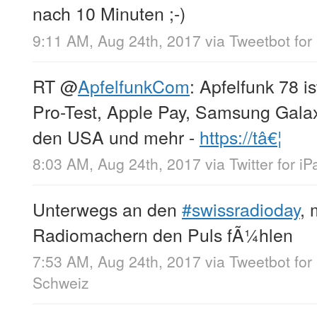
nach 10 Minuten ;-)
9:11 AM, Aug 24th, 2017
via
Tweetbot for 
RT
@
ApfelfunkCom
: Apfelfunk 78 i
Pro-Test, Apple Pay, Samsung Galax
den USA und mehr -
https://tâ€¦
8:03 AM, Aug 24th, 2017
via
Twitter for iP
Unterwegs an den
#swissradioday
, 
Radiomachern den Puls fÃ¼hlen
7:53 AM, Aug 24th, 2017
via
Tweetbot for 
Schweiz