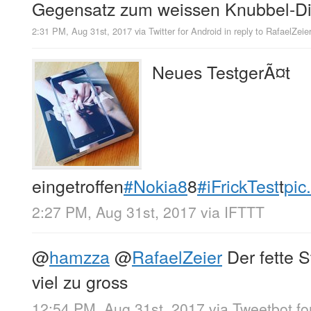
Gegensatz zum weissen Knubbel-Di
2:31 PM, Aug 31st, 2017
via
Twitter for Android
in reply to RafaelZeie
Neues TestgerÃ¤t
eingetroffen
#Nokia8
8
#iFrickTest
t
pic
2:27 PM, Aug 31st, 2017
via
IFTTT
@
hamzza
@
RafaelZeier
Der fette S
viel zu gross
12:54 PM, Aug 31st, 2017
via
Tweetbot fo