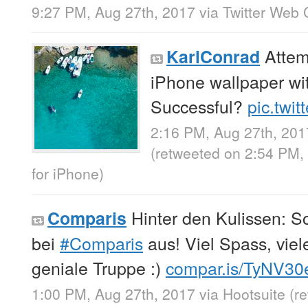
9:27 PM, Aug 27th, 2017
via
Twitter Web 
Attem
KarlConrad
iPhone wallpaper wi
Successful?
pic.twi
2:16 PM, Aug 27th, 201
(retweeted on 2:54 PM,
for iPhone
)
Hinter den Kulissen: S
Comparis
bei
#Comparis
aus! Viel Spass, vie
geniale Truppe :)
compar.is/TyNV3
1:00 PM, Aug 27th, 2017
via
Hootsuite
(r