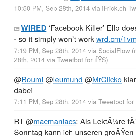
10:50 PM, Sep 28th, 2014
via
iFrick.ch T
‘Facebook Killer’ Ello do
WIRED
- so it simply won’t work
wrd.cm/1v
7:19 PM, Sep 28th, 2014
via
SocialFlow
(
28th, 2014
via
Tweetbot for iÎŸS
)
@
Boumi
@
leumund
@
MrClicko
kla
dabei
7:11 PM, Sep 28th, 2014
via
Tweetbot for 
RT
@
macmaniacs
: Als LektÃ¼re f
Sonntag kann ich unseren groÃŸen