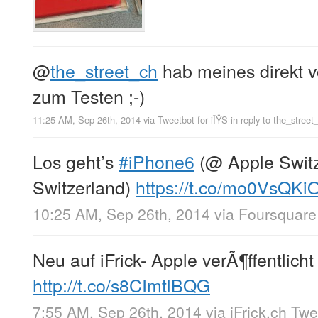
@
the_street_ch
hab meines direkt
zum Testen ;-)
11:25 AM, Sep 26th, 2014
via
Tweetbot for iÎŸS
in reply to the_street
Los geht’s
#iPhone6
(@ Apple Switze
Switzerland)
https://t.co/mo0VsQKi
10:25 AM, Sep 26th, 2014
via
Foursquare
Neu auf iFrick- Apple verÃ¶ffentlicht
http://t.co/s8CImtlBQG
7:55 AM, Sep 26th, 2014
via
iFrick.ch Tw