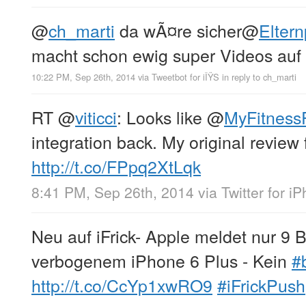
@
ch_marti
da wÃ¤re sicher
@
Eltern
macht schon ewig super Videos auf
10:22 PM, Sep 26th, 2014
via
Tweetbot for iÎŸS
in reply to ch_marti
RT
@
viticci
: Looks like
@
MyFitness
integration back. My original review
http://t.co/FPpq2XtLqk
8:41 PM, Sep 26th, 2014
via
Twitter for i
Neu auf iFrick- Apple meldet nur 
verbogenem iPhone 6 Plus - Kein
#
http://t.co/CcYp1xwRO9
#iFrickPush