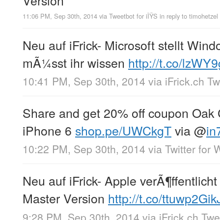
11:06 PM, Sep 30th, 2014
via
Tweetbot for iÎŸS
in reply to timohetzel
Neu auf iFrick- Microsoft stellt Wind
mÃ¼sst ihr wissen
http://t.co/lzW
10:41 PM, Sep 30th, 2014
via
iFrick.ch T
Share and get 20% off coupon Oak C
iPhone 6
shop.pe/UWCkgT
via
@
in
10:22 PM, Sep 30th, 2014
via
Twitter for
Neu auf iFrick- Apple verÃ¶ffentlic
Master Version
http://t.co/ttuwp2Gik
9:28 PM, Sep 30th, 2014
via
iFrick.ch Tw