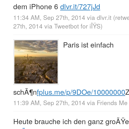
dem iPhone 6
dlvr.it/727jJd
11:34 AM, Sep 27th, 2014
via
dlvr.it
(retw
27th, 2014
via
Tweetbot for iÎŸS
)
Paris ist einfach
schÃ¶n
fplus.me/p/9DOe/10000000
11:39 AM, Sep 27th, 2014
via
Friends Me
Heute brauche ich den ganz groÃŸe