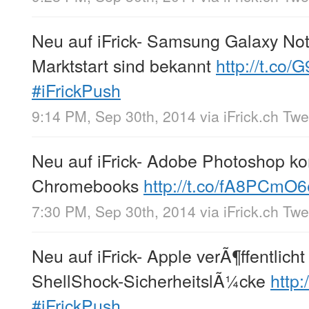
Neu auf iFrick- Samsung Galaxy Not
Marktstart sind bekannt
http://t.co
#iFrickPush
9:14 PM, Sep 30th, 2014
via
iFrick.ch Tw
Neu auf iFrick- Adobe Photoshop k
Chromebooks
http://t.co/fA8PCmO
7:30 PM, Sep 30th, 2014
via
iFrick.ch Tw
Neu auf iFrick- Apple verÃ¶ffentlich
ShellShock-SicherheitslÃ¼cke
http
#iFrickPush