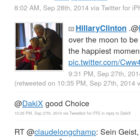
8:02 AM, Sep 28th, 2014
via
Twitter for i
.
@
HillaryClinton
over the moon to be
the happiest moments
pic.twitter.com/Cww
9:31 PM, Sep 27th, 201
(retweeted on 10:35 PM, Sep 27th, 2014
@
DakiX
good Choice
10:26 PM, Sep 27th, 2014
via
Tweetbot for iÎŸS
in reply to DakiX
RT
@
claudelongchamp
: Sein Geist