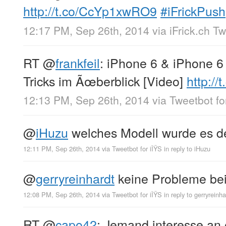
http://t.co/CcYp1xwRO9
#iFrickPush
12:17 PM, Sep 26th, 2014
via
iFrick.ch T
RT
@
frankfeil
: iPhone 6 & iPhone 6
Tricks im Ãœberblick [Video]
http:/
12:13 PM, Sep 26th, 2014
via
Tweetbot fo
@
iHuzu
welches Modell wurde es 
12:11 PM, Sep 26th, 2014
via
Tweetbot for iÎŸS
in reply to iHuzu
@
gerryreinhardt
keine Probleme bei 
12:08 PM, Sep 26th, 2014
via
Tweetbot for iÎŸS
in reply to gerryreinha
RT
@
capo42
: Jemand interesse an 