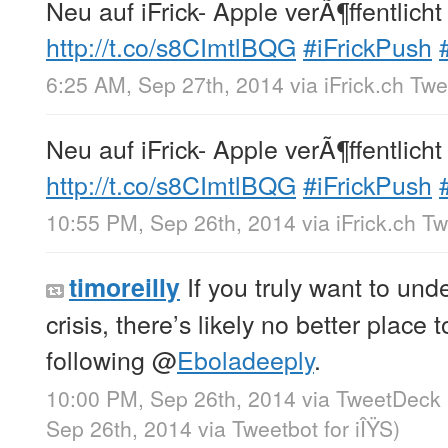
Neu auf iFrick- Apple verÃ¶ffentlicht
http://t.co/s8CImtlBQG
#iFrickPush
6:25 AM, Sep 27th, 2014
via
iFrick.ch Tw
Neu auf iFrick- Apple verÃ¶ffentlicht
http://t.co/s8CImtlBQG
#iFrickPush
10:55 PM, Sep 26th, 2014
via
iFrick.ch T
If you truly want to un
timoreilly
crisis, there’s likely no better place 
following
@
Eboladeeply
.
10:00 PM, Sep 26th, 2014
via
TweetDeck
Sep 26th, 2014
via
Tweetbot for iÎŸS
)