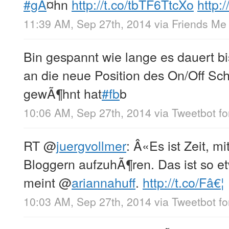
#gÃ
¤hn
http://t.co/tbTF6TtcXo
http:
11:39 AM, Sep 27th, 2014
via
Friends Me
Bin gespannt wie lange es dauert 
an die neue Position des On/Off Sc
gewÃ¶hnt hat
#fb
b
10:06 AM, Sep 27th, 2014
via
Tweetbot fo
RT
@
juergvollmer
: Â«Es ist Zeit, m
Bloggern aufzuhÃ¶ren. Das ist so e
meint
@
ariannahuff
.
http://t.co/Fâ€¦
10:03 AM, Sep 27th, 2014
via
Tweetbot fo