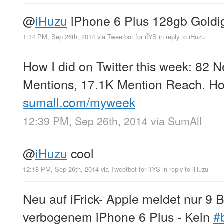
@
iHuzu
iPhone 6 Plus 128gb Goldig
1:14 PM, Sep 26th, 2014
via
Tweetbot for iÎŸS
in reply to iHuzu
How I did on Twitter this week: 82 
Mentions, 17.1K Mention Reach. Ho
sumall.com/myweek
12:39 PM, Sep 26th, 2014
via
SumAll
@
iHuzu
cool
12:18 PM, Sep 26th, 2014
via
Tweetbot for iÎŸS
in reply to iHuzu
Neu auf iFrick- Apple meldet nur 
verbogenem iPhone 6 Plus - Kein
#