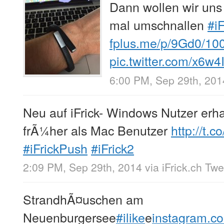
Dann wollen wir un
mal umschnallen
#iF
fplus.me/p/9Gd0/10
pic.twitter.com/x6w
6:00 PM, Sep 29th, 201
Neu auf iFrick- Windows Nutzer erhal
frÃ¼her als Mac Benutzer
http://t.
#iFrickPush
#iFrick2
2:09 PM, Sep 29th, 2014
via
iFrick.ch Tw
StrandhÃ¤uschen am
Neuenburgersee
#ilike
e
instagram.c