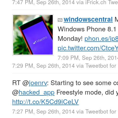
7:47 PM, Sep 26th, 2014
via
iFrick.ch Tw
M
windowscentral
Windows Phone 8.1 i
Monday!
phon.es/ip
pic.twitter.com/Ctc
7:09 PM, Sep 26th, 201
7:29 PM, Sep 26th, 2014
via
Tweetbot for 
RT
@
joenrv
: Starting to see some 
@
hacked_app
Freestyle mode, did y
http://t.co/K5Cd9iCeLV
7:27 PM, Sep 26th, 2014
via
Tweetbot for 