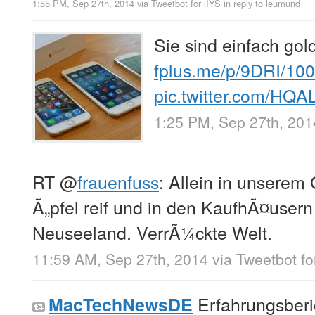
1:55 PM, Sep 27th, 2014
via
Tweetbot for iÎŸS
in reply to leumund
Sie sind einfach gold
fplus.me/p/9DRI/10
pic.twitter.com/HQA
1:25 PM, Sep 27th, 201
RT
@
frauenfuss
: Allein in unserem
Ã„pfel reif und in den KaufhÃ¤usern
Neuseeland. VerrÃ¼ckte Welt.
11:59 AM, Sep 27th, 2014
via
Tweetbot fo
Erfahrungsberi
MacTechNewsDE