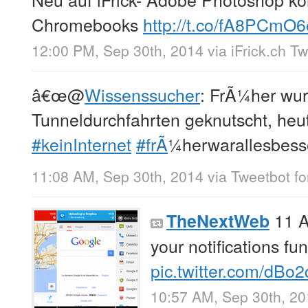
Chromebooks
http://t.co/fA8PCmO
12:00 PM, Sep 30th, 2014
via
iFrick.ch T
â€œ
@
Wissenssucher
: FrÃ¼her wur
Tunneldurchfahrten geknutscht, heut
#keinInternet
#frÃ
¼herwarallesbes
11:08 AM, Sep 30th, 2014
via
Tweetbot fo
11 A
TheNextWeb
your notifications fu
pic.twitter.com/dB
10:57 AM, Sep 30th, 2