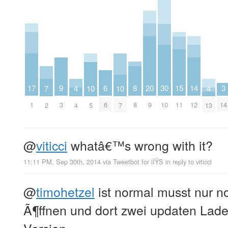
17
8
20
14
9
6
30
15
3
7
4
10
10
4
1
8
9
12
3
6
10
11
14
2
4
5
7
13
@
viticci
whatâ€™s wrong with it?
11:11 PM, Sep 30th, 2014
via
Tweetbot for iÎŸS
in reply to viticci
@
timohetzel
ist normal musst nur n
Ã¶ffnen und dort zwei updaten Lad
Version