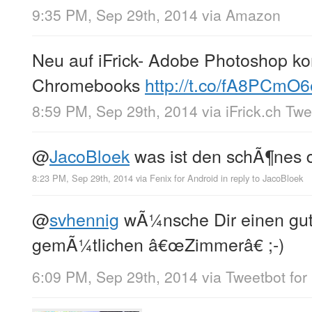
9:35 PM, Sep 29th, 2014
via
Amazon
Neu auf iFrick- Adobe Photoshop k
Chromebooks
http://t.co/fA8PCmO
8:59 PM, Sep 29th, 2014
via
iFrick.ch Tw
@
JacoBloek
was ist den schÃ¶nes 
8:23 PM, Sep 29th, 2014
via
Fenix for Android
in reply to JacoBloek
@
svhennig
wÃ¼nsche Dir einen gut
gemÃ¼tlichen â€œZimmerâ€ ;-)
6:09 PM, Sep 29th, 2014
via
Tweetbot for 