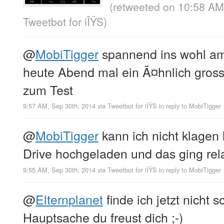
(retweeted on 10:58 AM
Tweetbot for iÎŸS
)
@
MobiTigger
spannend ins wohl am
heute Abend mal ein Ã¤hnlich gross
zum Test
9:57 AM, Sep 30th, 2014
via
Tweetbot for iÎŸS
in reply to MobiTigger
@
MobiTigger
kann ich nicht klagen
Drive hochgeladen und das ging rel
9:55 AM, Sep 30th, 2014
via
Tweetbot for iÎŸS
in reply to MobiTigger
@
Elternplanet
finde ich jetzt nicht s
Hauptsache du freust dich ;-)