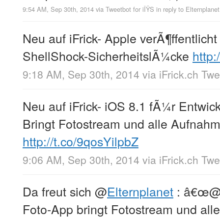
9:54 AM, Sep 30th, 2014
via
Tweetbot for iÎŸS
in reply to Elternplanet
Neu auf iFrick- Apple verÃ¶ffentlich
ShellShock-SicherheitslÃ¼cke
http
9:18 AM, Sep 30th, 2014
via
iFrick.ch Tw
Neu auf iFrick- iOS 8.1 fÃ¼r Entwickl
Bringt Fotostream und alle Aufnah
http://t.co/9qosYilpbZ
9:06 AM, Sep 30th, 2014
via
iFrick.ch Tw
Da freut sich
@
Elternplanet
: â€œ
Foto-App bringt Fotostream und alle