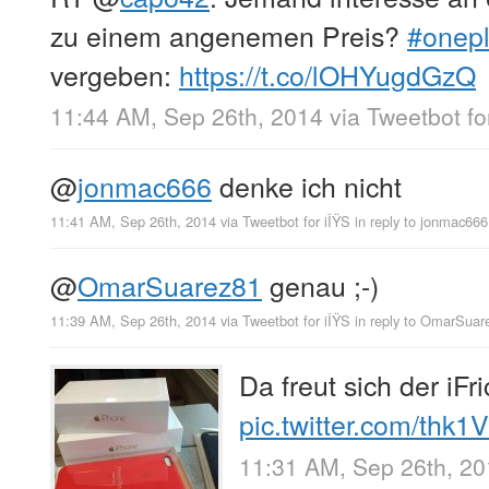
zu einem angenemen Preis?
#onep
vergeben:
https://t.co/lOHYugdGzQ
11:44 AM, Sep 26th, 2014
via
Tweetbot fo
@
jonmac666
denke ich nicht
11:41 AM, Sep 26th, 2014
via
Tweetbot for iÎŸS
in reply to jonmac666
@
OmarSuarez81
genau ;-)
11:39 AM, Sep 26th, 2014
via
Tweetbot for iÎŸS
in reply to OmarSuar
Da freut sich der iFr
pic.twitter.com/thk
11:31 AM, Sep 26th, 2