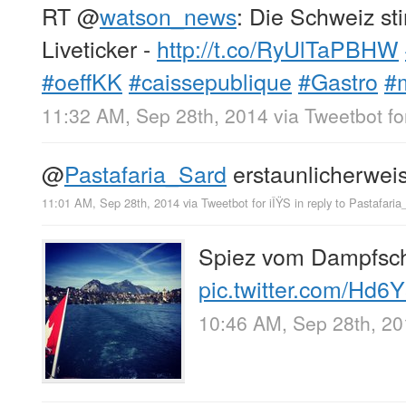
RT
@
watson_news
: Die Schweiz st
Liveticker -
http://t.co/RyUlTaPBHW
#oeffKK
#caissepublique
#Gastro
#
11:32 AM, Sep 28th, 2014
via
Tweetbot fo
@
Pastafaria_Sard
erstaunlicherweis
11:01 AM, Sep 28th, 2014
via
Tweetbot for iÎŸS
in reply to Pastafari
Spiez vom Dampfsch
pic.twitter.com/Hd
10:46 AM, Sep 28th, 2