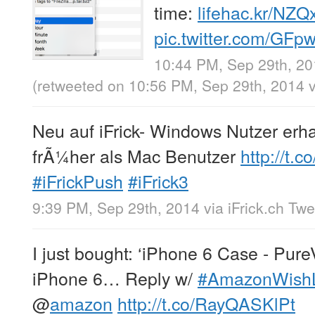
time:
lifehac.kr/NZ
pic.twitter.com/GF
10:44 PM, Sep 29th, 2
(retweeted on 10:56 PM, Sep 29th, 2014
Neu auf iFrick- Windows Nutzer erhal
frÃ¼her als Mac Benutzer
http://t.
#iFrickPush
#iFrick3
9:39 PM, Sep 29th, 2014
via
iFrick.ch Tw
I just bought: ‘iPhone 6 Case - Pur
iPhone 6… Reply w/
#AmazonWishL
@
amazon
http://t.co/RayQASKlPt