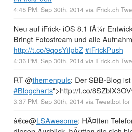
4:48 PM, Sep 30th, 2014
via
iFrick.ch Tw
Neu auf iFrick- iOS 8.1 fÃ¼r Entwickl
Bringt Fotostream und alle Aufnah
http://t.co/9qosYilpbZ
#iFrickPush
4:36 PM, Sep 30th, 2014
via
iFrick.ch Tw
RT
@
themenpuls
: Der SBB-Blog ist
#Blogcharts
">http://t.co/8SZblX3
3:37 PM, Sep 30th, 2014
via
Tweetbot for 
â€œ
@
LSAwesome
: HÃ¤tten Telefo
diesen Ausblick, hÃ¤tten die sich hi