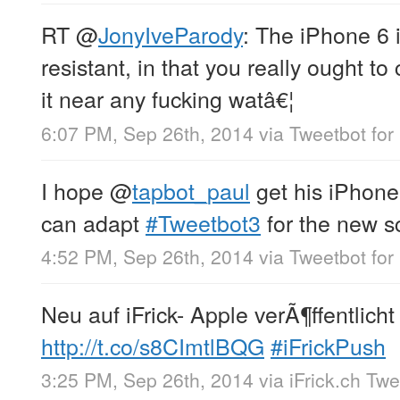
RT
@
JonyIveParody
: The iPhone 6 
resistant, in that you really ought to
it near any fucking watâ€¦
6:07 PM, Sep 26th, 2014
via
Tweetbot for 
I hope
@
tapbot_paul
get his iPhone
can adapt
#Tweetbot3
for the new s
4:52 PM, Sep 26th, 2014
via
Tweetbot for 
Neu auf iFrick- Apple verÃ¶ffentlicht
http://t.co/s8CImtlBQG
#iFrickPush
3:25 PM, Sep 26th, 2014
via
iFrick.ch Tw