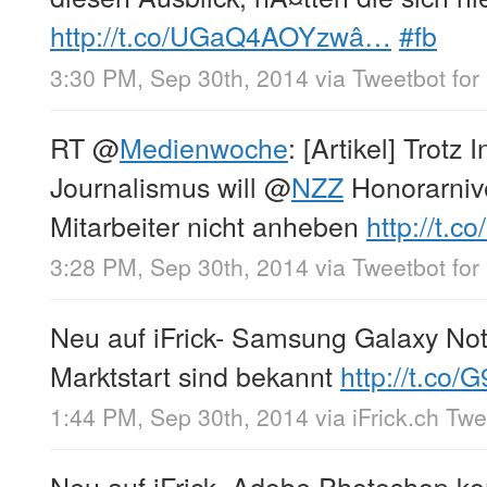
http://t.co/UGaQ4AOYzwâ…
#fb
3:30 PM, Sep 30th, 2014
via
Tweetbot for 
RT
@
Medienwoche
: [Artikel] Trotz I
Journalismus will
@
NZZ
Honorarnive
Mitarbeiter nicht anheben
http://t.c
3:28 PM, Sep 30th, 2014
via
Tweetbot for 
Neu auf iFrick- Samsung Galaxy Not
Marktstart sind bekannt
http://t.co
1:44 PM, Sep 30th, 2014
via
iFrick.ch Tw
Neu auf iFrick- Adobe Photoshop k