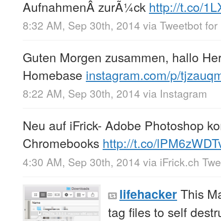
AufnahmenÂ zurÃ¼ck
http://t.co
8:32 AM, Sep 30th, 2014
via
Tweetbot for 
Guten Morgen zusammen, hallo Herb
Homebase
instagram.com/p/tjzauq
8:22 AM, Sep 30th, 2014
via
Instagram
Neu auf iFrick- Adobe Photoshop k
Chromebooks
http://t.co/lPM6zWDT
4:30 AM, Sep 30th, 2014
via
iFrick.ch Tw
This Ma
lifehacker
tag files to self dest