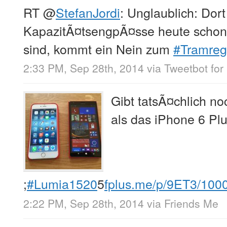
RT
@
StefanJordi
: Unglaublich: Dort
KapazitÃ¤tsengpÃ¤sse heute schon 
sind, kommt ein Nein zum
#Tramreg
2:33 PM, Sep 28th, 2014
via
Tweetbot for 
Gibt tatsÃ¤chlich n
als das iPhone 6 Pl
;
#Lumia1520
5
fplus.me/p/9ET3/100
2:22 PM, Sep 28th, 2014
via
Friends Me