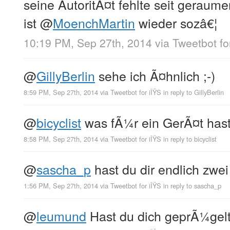
seine AutoritÃ¤t fehlte seit geraumer
ist
@
MoenchMartin
wieder sozâ€¦
10:19 PM, Sep 27th, 2014
via
Tweetbot fo
@
GillyBerlin
sehe ich Ã¤hnlich ;-)
8:59 PM, Sep 27th, 2014
via
Tweetbot for iÎŸS
in reply to GillyBerlin
@
bicyclist
was fÃ¼r ein GerÃ¤t has
8:58 PM, Sep 27th, 2014
via
Tweetbot for iÎŸS
in reply to bicyclist
@
sascha_p
hast du dir endlich zwei
1:56 PM, Sep 27th, 2014
via
Tweetbot for iÎŸS
in reply to sascha_p
@
leumund
Hast du dich geprÃ¼gel