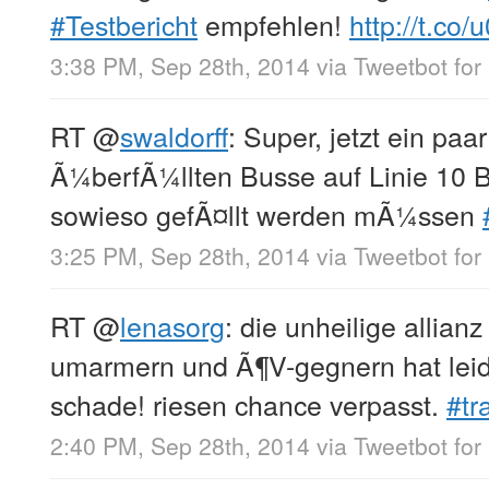
#Testbericht
empfehlen!
http://t.co
3:38 PM, Sep 28th, 2014
via
Tweetbot for 
RT
@
swaldorff
: Super, jetzt ein paa
Ã¼berfÃ¼llten Busse auf Linie 10 
sowieso gefÃ¤llt werden mÃ¼ssen
3:25 PM, Sep 28th, 2014
via
Tweetbot for 
RT
@
lenasorg
: die unheilige allia
umarmern und Ã¶V-gegnern hat leide
schade! riesen chance verpasst.
#tr
2:40 PM, Sep 28th, 2014
via
Tweetbot for 