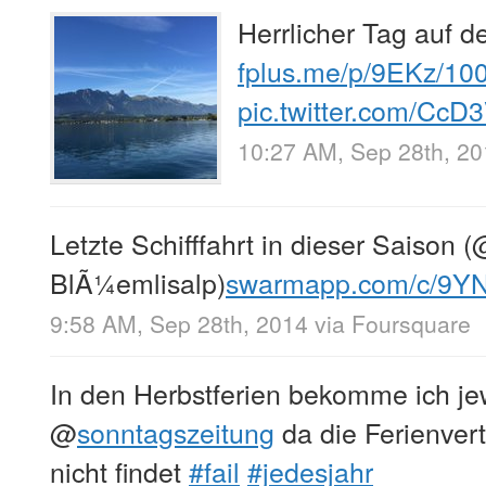
Herrlicher Tag auf 
fplus.me/p/9EKz/10
pic.twitter.com/C
10:27 AM, Sep 28th, 2
Letzte Schifffahrt in dieser Saison 
BlÃ¼emlisalp)
swarmapp.com/c/9Y
9:58 AM, Sep 28th, 2014
via
Foursquare
In den Herbstferien bekomme ich je
@
sonntagszeitung
da die Ferienver
nicht findet
#fail
#jedesjahr