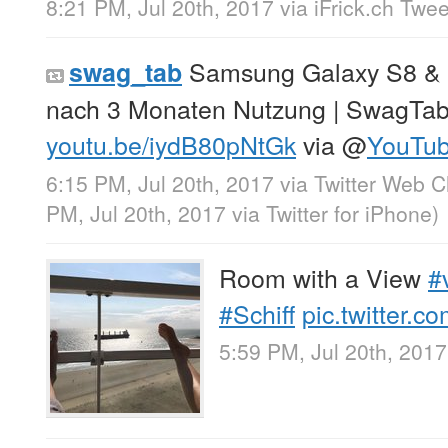
8:21 PM, Jul 20th, 2017
via
iFrick.ch Twe
Samsung Galaxy S8 & S
swag_tab
nach 3 Monaten Nutzung | SwagTa
youtu.be/iydB80pNtGk
via
@
YouTu
6:15 PM, Jul 20th, 2017
via
Twitter Web Cl
PM, Jul 20th, 2017
via
Twitter for iPhone
)
Room with a View
#
#Schiff
pic.twitter.
5:59 PM, Jul 20th, 2017