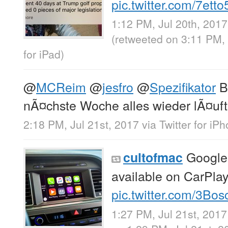
pic.twitter.com/7ett
1:12 PM, Jul 20th, 2017
(retweeted on 3:11 PM,
for iPad
)
@
MCReim
@
jesfro
@
Spezifikator
Bi
nÃ¤chste Woche alles wieder lÃ¤uft 
2:18 PM, Jul 21st, 2017
via
Twitter for iP
Google 
cultofmac
available on CarPla
pic.twitter.com/3Bo
1:27 PM, Jul 21st, 2017