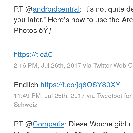
RT
@
androidcentral
: It’s not quite 
you later.” Here’s how to use the Ar
Photos ðŸƒ
https://t.câ€¦
2:16 PM, Jul 26th, 2017
via
Twitter Web Cl
Endlich
https://t.co/jq8OSY80XY
11:49 PM, Jul 25th, 2017
via
Tweetbot for
Schweiz
RT
@
Comparis
: Diese Woche gibt 