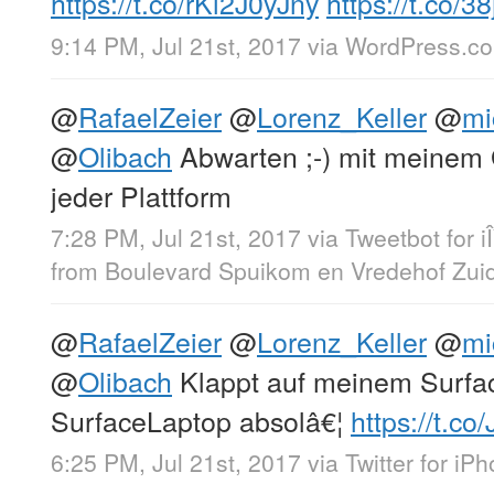
https://t.co/rKi2J0yJny
https://t.co/
9:14 PM, Jul 21st, 2017
via
WordPress.c
@
RafaelZeier
@
Lorenz_Keller
@
mi
@
Olibach
Abwarten ;-) mit meinem G
jeder Plattform
7:28 PM, Jul 21st, 2017
via
Tweetbot for i
from
Boulevard Spuikom en Vredehof Zuid
@
RafaelZeier
@
Lorenz_Keller
@
mi
@
Olibach
Klappt auf meinem Surf
SurfaceLaptop absolâ€¦
https://t.c
6:25 PM, Jul 21st, 2017
via
Twitter for iP