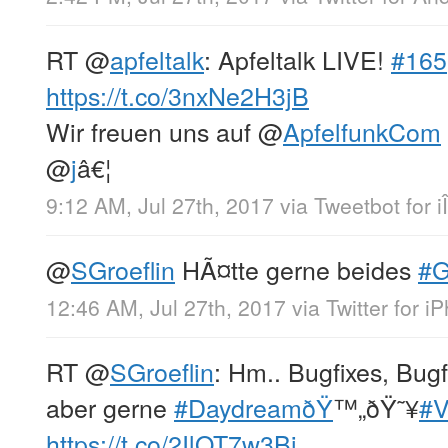
RT
@
apfeltalk
: Apfeltalk LIVE!
#165
https://t.co/3nxNe2H3jB
Wir freuen uns auf
@
ApfelfunkCom
@
j
â€¦
9:12 AM, Jul 27th, 2017
via
Tweetbot for i
@
SGroeflin
HÃ¤tte gerne beides
#G
12:46 AM, Jul 27th, 2017
via
Twitter for i
RT
@
SGroeflin
: Hm.. Bugfixes, Bug
aber gerne
#DaydreamðŸ
™„ðŸ˜¥
#
https://t.co/2IlOT7w3Bj