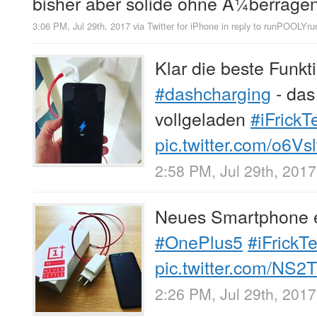
bisher aber solide ohne Ã¼berragen
3:06 PM, Jul 29th, 2017
via
Twitter for iPhone
in reply to runPOOLYru
Klar die beste Funk
#dashcharging
- das
vollgeladen
#iFrickT
pic.twitter.com/o6Vsl
2:58 PM, Jul 29th, 2017
Neues Smartphone e
#OnePlus5
#iFrickTe
pic.twitter.com/NS2
2:26 PM, Jul 29th, 2017