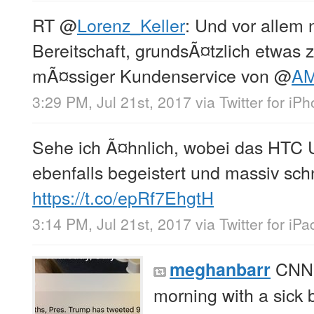
RT
@
Lorenz_Keller
: Und vor allem n
Bereitschaft, grundsÃ¤tzlich etwas 
mÃ¤ssiger Kundenservice von
@
A
3:29 PM, Jul 21st, 2017
via
Twitter for iP
Sehe ich Ã¤hnlich, wobei das HTC
ebenfalls begeistert und massiv schn
https://t.co/epRf7EhgtH
3:14 PM, Jul 21st, 2017
via
Twitter for iPa
CNN k
meghanbarr
morning with a sick 