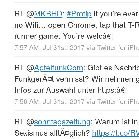
RT
@
MKBHD
:
#Protip
if you’re eve
no Wifi… open Chrome, tap that T-Re
runner game. You’re welcâ€¦
7:57 AM, Jul 31st, 2017
via
Twitter for iP
RT
@
ApfelfunkCom
: Gibt es Nachri
FunkgerÃ¤t vermisst? Wir nehmen g
Infos zur Auswahl unter https:â€¦
7:56 AM, Jul 31st, 2017
via
Twitter for iP
RT
@
sonntagszeitung
: Warum ist i
Sexismus alltÃ¤glich?
https://t.co