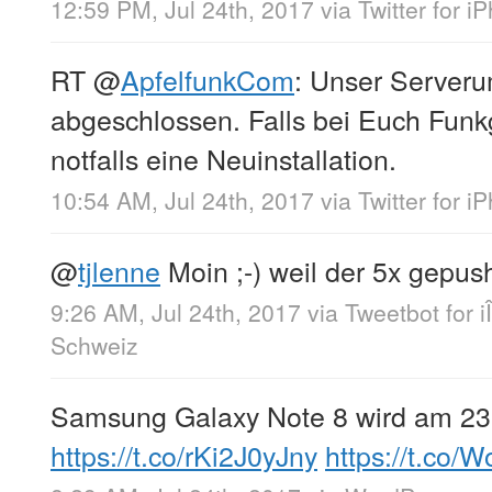
12:59 PM, Jul 24th, 2017
via
Twitter for i
RT
@
ApfelfunkCom
: Unser Serveru
abgeschlossen. Falls bei Euch Funkge
notfalls eine Neuinstallation.
10:54 AM, Jul 24th, 2017
via
Twitter for i
@
tjlenne
Moin ;-) weil der 5x gepu
9:26 AM, Jul 24th, 2017
via
Tweetbot for i
Schweiz
Samsung Galaxy Note 8 wird am 23. 
https://t.co/rKi2J0yJny
https://t.co