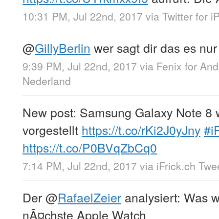
10:31 PM, Jul 22nd, 2017
via
Twitter for i
@
GillyBerlin
wer sagt dir das es nu
9:39 PM, Jul 22nd, 2017
via
Fenix for And
Nederland
New post: Samsung Galaxy Note 8 
vorgestellt
https://t.co/rKi2J0yJny
#i
https://t.co/P0BVqZbCq0
7:14 PM, Jul 22nd, 2017
via
iFrick.ch Twe
Der
@
RafaelZeier
analysiert: Was 
nÃ¤chste Apple Watch