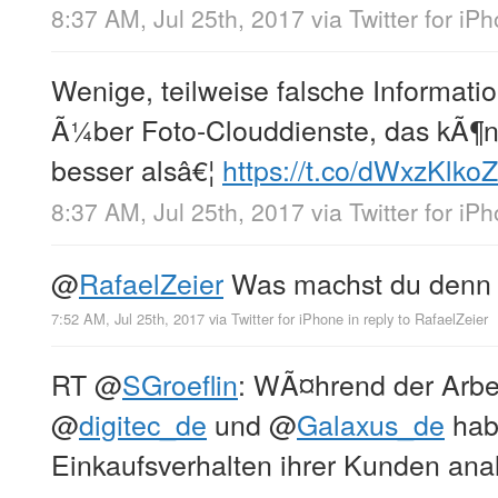
8:37 AM, Jul 25th, 2017
via
Twitter for iP
Wenige, teilweise falsche Informat
Ã¼ber Foto-Clouddienste, das kÃ¶n
besser alsâ€¦
https://t.co/dWxzKlko
8:37 AM, Jul 25th, 2017
via
Twitter for iP
@
RafaelZeier
Was machst du denn 
7:52 AM, Jul 25th, 2017
via
Twitter for iPhone
in reply to RafaelZeier
RT
@
SGroeflin
: WÃ¤hrend der Arbe
@
digitec_de
und
@
Galaxus_de
hab
Einkaufsverhalten ihrer Kunden anal