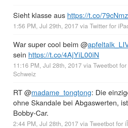
Sieht klasse aus
https://t.co/79cNmz
1:56 PM, Jul 29th, 2017
via
Twitter for iPa
War super cool beim
@
apfeltalk_LI
sein
https://t.co/4AjYiL00iN
11:16 PM, Jul 28th, 2017
via
Tweetbot for
Schweiz
RT
@
madame_tongtong
: Die einzi
ohne Skandale bei Abgaswerten, ist 
Bobby-Car.
2:44 PM, Jul 28th, 2017
via
Tweetbot for i