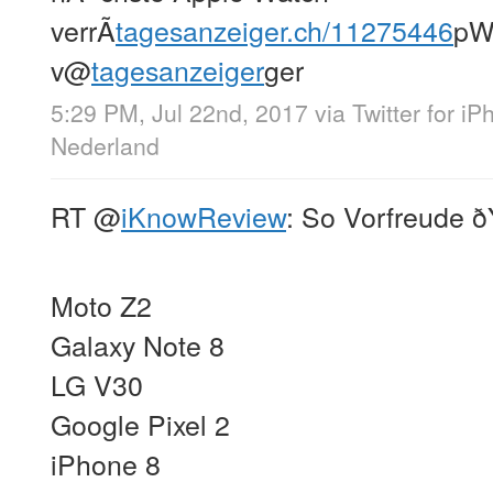
verrÃ
tagesanzeiger.ch/11275446
p
v
@
tagesanzeiger
ger
5:29 PM, Jul 22nd, 2017
via
Twitter for i
Nederland
RT
@
iKnowReview
: So Vorfreude ðŸ
Moto Z2
Galaxy Note 8
LG V30
Google Pixel 2
iPhone 8