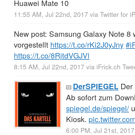
Huawei Mate 10
11:55 AM, Jul 22nd, 2017
via
Twitter for 
New post: Samsung Galaxy Note 8 
vorgestellt
https://t.co/rKi2J0yJny
#i
https://t.co/8RjtdVGJVl
8:15 AM, Jul 22nd, 2017
via
iFrick.ch Twe
Der 
DerSPIEGEL
Ab sofort zum Down
spiegel.de/spiegel/
u
Kiosk.
pic.twitter.c
6:00 PM, Jul 21st, 2017