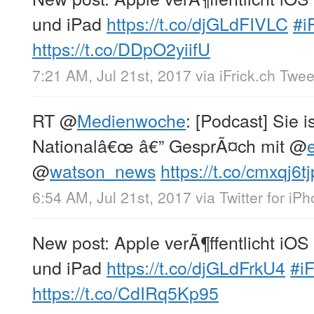
und iPad
https://t.co/djGLdFIVLC
#i
https://t.co/DDpO2yiifU
7:21 AM, Jul 21st, 2017
via
iFrick.ch Twe
RT
@
Medienwoche
: [Podcast] Sie 
Nationalâ€œ â€” GesprÃ¤ch mit
@
@
watson_news
https://t.co/cmxqj6t
6:54 AM, Jul 21st, 2017
via
Twitter for iP
New post: Apple verÃ¶ffentlicht iOS
und iPad
https://t.co/djGLdFrkU4
#i
https://t.co/CdIRq5Kp95