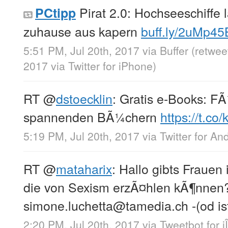
Pirat 2.0: Hochseeschiffe 
PCtipp
zuhause aus kapern
buff.ly/2uMp45
5:51 PM, Jul 20th, 2017
via
Buffer
(retwee
2017
via
Twitter for iPhone
)
RT
@
dstoecklin
: Gratis e-Books: F
spannenden BÃ¼chern
https://t.c
5:19 PM, Jul 20th, 2017
via
Twitter for An
RT
@
mataharix
: Hallo gibts Frauen
die von Sexism erzÃ¤hlen kÃ¶nnen?
simone.luchetta@tamedia.ch -(od ist
2:20 PM, Jul 20th, 2017
via
Tweetbot for i