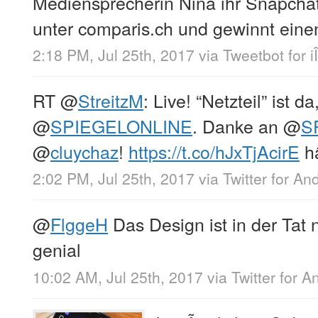
Mediensprecherin Nina ihr Snapcha
unter comparis.ch und gewinnt einen 
2:18 PM, Jul 25th, 2017
via
Tweetbot for i
RT
@
StreitzM
: Live! “Netzteil” ist 
@
SPIEGELONLINE
. Danke an
@
S
@
cluychaz
!
https://t.co/hJxTjAcirE
h
2:02 PM, Jul 25th, 2017
via
Twitter for An
@
FlggeH
Das Design ist in der Tat 
genial
10:02 AM, Jul 25th, 2017
via
Twitter for A