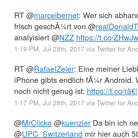
RT
@
marcelbernet
: Wer sich abhan
frisch geschÃ¼rt von
@
realDonald
analyisiert
@
NZZ
https://t.co/ZHw
1:19 PM, Jul 28th, 2017
via
Twitter for An
RT
@
RafaelZeier
: Eine meiner Lie
iPhone gibts endlich fÃ¼r Android
noch nicht genug ist:
https://t.co/râ€¦
1:17 PM, Jul 28th, 2017
via
Twitter for An
@
MrClicko
@
kuenzler
Da bin ich ne
@
UPC_Switzerland
mir hier auch 5