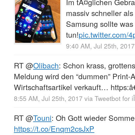
Im tÃ¤glichen Gebra
massiv schneller als
Samsung sollte was
tun!
pic.twitter.com/
9:40 AM, Jul 25th, 2017
RT
@
Olibach
: Schon krass, grotten
Meldung wird den “dummen” Print-A
Wirtschaftsartikel verkauft… https:â
8:55 AM, Jul 25th, 2017
via
Tweetbot for i
RT
@
Touni
: Oh Gott wieder Sommer
https://t.co/Enqm2csJxP