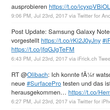
ausprobieren
https://t.co/icyxpVBiO
9:06 PM, Jul 23rd, 2017
via
Twitter for An
Post Update: Samsung Galaxy Note 
vorgestellt
https://t.co/rKi2J0yJny
#i
https://t.co/jfqGJgTeFM
6:43 PM, Jul 23rd, 2017
via
iFrick.ch Twe
RT
@
Olibach
: Ich konnte fÃ¼r wat
neue
#SurfacePro
testen und das is
herausgekommen…
https://t.co/H
6:27 PM, Jul 23rd, 2017
via
Twitter for iP