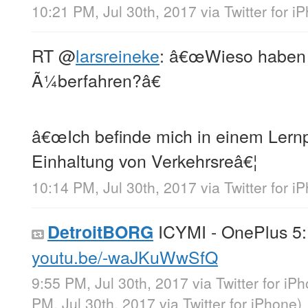
10:21 PM, Jul 30th, 2017
via
Twitter for i
RT
@
larsreineke
: â€œWieso haben 
Ã¼berfahren?â€
â€œIch befinde mich in einem Lernp
Einhaltung von Verkehrsreâ€¦
10:14 PM, Jul 30th, 2017
via
Twitter for i
ICYMI - OnePlus 5:
DetroitBORG
youtu.be/-waJKuWwSfQ
9:55 PM, Jul 30th, 2017
via
Twitter for iP
PM, Jul 30th, 2017
via
Twitter for iPhone
)