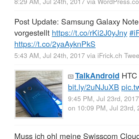
8:29 AM, Jul 24th, 2017
via
WordPress.c
Post Update: Samsung Galaxy Note 
vorgestellt
https://t.co/rKi2J0yJny
#i
https://t.co/2yaAyknPkS
5:43 AM, Jul 24th, 2017
via
iFrick.ch Twe
HTC 
TalkAndroid
bit.ly/2uNJuXB
pic.
9:45 PM, Jul 23rd, 2017
on 10:09 PM, Jul 23rd,
Muss ich ohl meine Swisscom Cloud