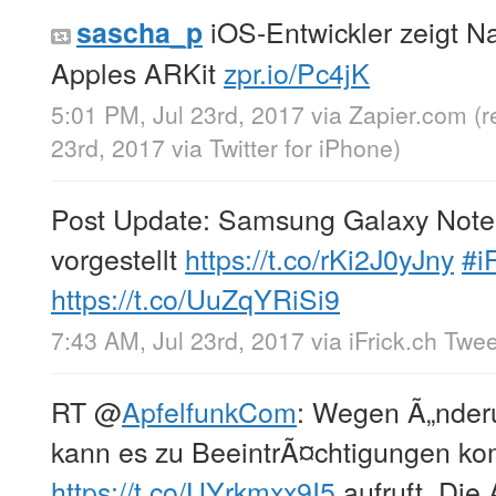
iOS-Entwickler zeigt Na
sascha_p
Apples ARKit
zpr.io/Pc4jK
5:01 PM, Jul 23rd, 2017
via
Zapier.com
(r
23rd, 2017
via
Twitter for iPhone
)
Post Update: Samsung Galaxy Note 
vorgestellt
https://t.co/rKi2J0yJny
#i
https://t.co/UuZqYRiSi9
7:43 AM, Jul 23rd, 2017
via
iFrick.ch Twe
RT
@
ApfelfunkCom
: Wegen Ã„nde
kann es zu BeeintrÃ¤chtigungen k
https://t.co/UYrkmxx9I5
aufruft. Die 