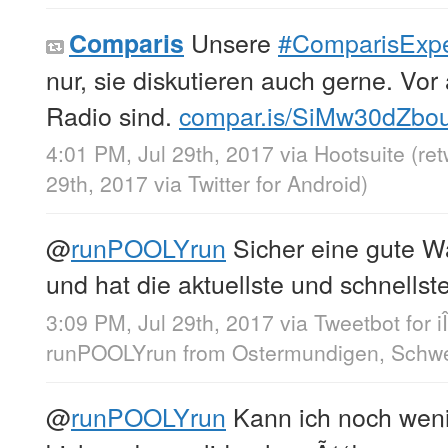
Unsere
#ComparisExpe
Comparis
nur, sie diskutieren auch gerne. Vo
Radio sind.
compar.is/SiMw30dZbo
4:01 PM, Jul 29th, 2017
via
Hootsuite
(re
29th, 2017
via
Twitter for Android
)
@
runPOOLYrun
Sicher eine gute Wa
und hat die aktuellste und schnellst
3:09 PM, Jul 29th, 2017
via
Tweetbot for i
runPOOLYrun
from
Ostermundigen, Schw
@
runPOOLYrun
Kann ich noch wen