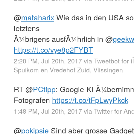
@
mataharix
Wie das in den USA so 
letztens
Ã¼brigens ausfÃ¼hrlich in
@
geekw
https://t.co/vye8p2FYBT
2:20 PM, Jul 20th, 2017
via
Tweetbot for i
Spuikom en Vredehof Zuid, Vlissingen
RT
@
PCtipp
: Google-KI Ã¼bernimmt
Fotografen
https://t.co/tFpLwyPkck
1:48 PM, Jul 20th, 2017
via
Twitter for An
@
pokipsie
Sind aber grosse Gadget