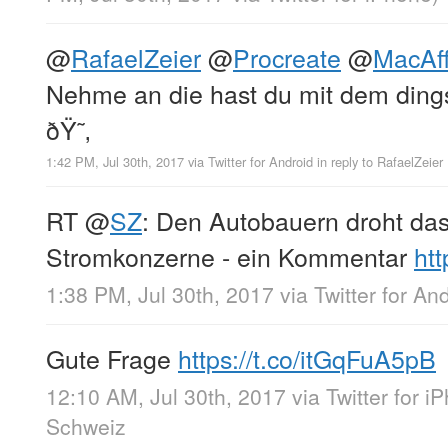
@
RafaelZeier
@
Procreate
@
MacAff
Nehme an die hast du mit dem dings-
ðŸ˜‚
1:42 PM, Jul 30th, 2017
via
Twitter for Android
in reply to RafaelZeier
RT
@
SZ
: Den Autobauern droht das
Stromkonzerne - ein Kommentar
ht
1:38 PM, Jul 30th, 2017
via
Twitter for An
Gute Frage
https://t.co/itGqFuA5pB
12:10 AM, Jul 30th, 2017
via
Twitter for i
Schweiz