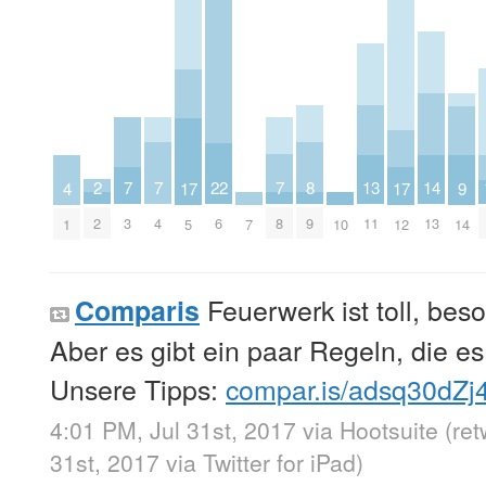
7
7
7
2
13
8
22
14
17
17
9
4
3
4
8
2
11
9
6
13
5
12
14
7
10
1
Feuerwerk ist toll, bes
Comparis
Aber es gibt ein paar Regeln, die es
Unsere Tipps:
compar.is/adsq30dZj
4:01 PM, Jul 31st, 2017
via
Hootsuite
(re
31st, 2017
via
Twitter for iPad
)