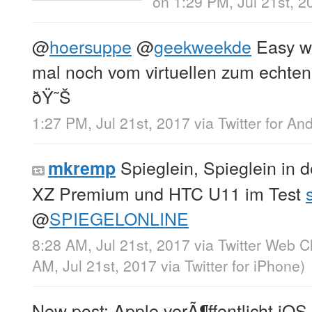
on 1:29 PM, Jul 21st, 
@
hoersuppe
@
geekweekde
Easy wi
mal noch vom virtuellen zum echten
ðŸ˜Š
1:27 PM, Jul 21st, 2017
via
Twitter for An
Spieglein, Spieglein in 
mkremp
XZ Premium und HTC U11 im Test
@
SPIEGELONLINE
8:28 AM, Jul 21st, 2017
via
Twitter Web Cl
AM, Jul 21st, 2017
via
Twitter for iPhone
)
New post: Apple verÃ¶ffentlicht iOS