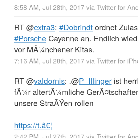
8:58 AM, Jul 28th, 2017
via
Twitter for An
RT
@
extra3
:
#Dobrindt
ordnet Zulas
#Porsche
Cayenne an. Endlich wiede
vor MÃ¼nchener Kitas.
7:16 AM, Jul 28th, 2017
via
Twitter for iP
RT
@
valdornis
: .
@
P_Illinger
ist her
fÃ¼r altertÃ¼mliche GerÃ¤tschafte
unsere StraÃŸen rollen
https://t.â€¦
2:42 PM, Jul 27th, 2017
via
Twitter for An