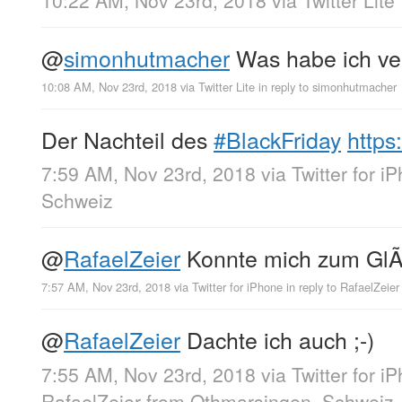
@
simonhutmacher
Was habe ich ve
10:08 AM, Nov 23rd, 2018
via
Twitter Lite
in reply to simonhutmacher
Der Nachteil des
#BlackFriday
http
7:59 AM, Nov 23rd, 2018
via
Twitter for i
Schweiz
@
RafaelZeier
Konnte mich zum GlÃ
7:57 AM, Nov 23rd, 2018
via
Twitter for iPhone
in reply to RafaelZeier
@
RafaelZeier
Dachte ich auch ;-)
7:55 AM, Nov 23rd, 2018
via
Twitter for i
RafaelZeier
from
Othmarsingen, Schweiz