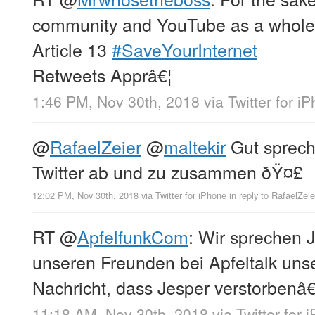
community and YouTube as a whole
Article 13
#SaveYourInternet
Retweets Apprâ€¦
1:46 PM, Nov 30th, 2018
via
Twitter for i
@
RafaelZeier
@
maltekir
Gut sprech
Twitter ab und zu zusammen ðŸ¤£
12:02 PM, Nov 30th, 2018
via
Twitter for iPhone
in reply to RafaelZeie
RT
@
ApfelfunkCom
: Wir sprechen 
unseren Freunden bei Apfeltalk unse
Nachricht, dass Jesper verstorbenâ€
11:18 AM, Nov 30th, 2018
via
Twitter for 