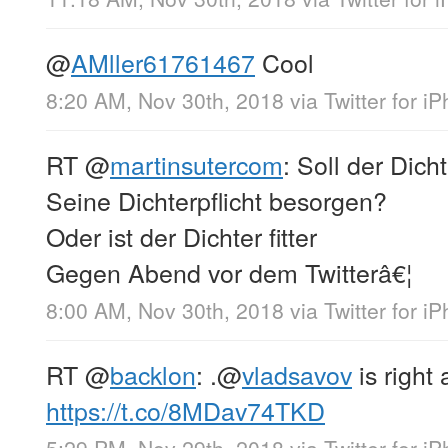
@
AMller61761467
Cool
8:20 AM, Nov 30th, 2018
via
Twitter for i
RT
@
martinsutercom
: Soll der Dic
Seine Dichterpflicht besorgen?
Oder ist der Dichter fitter
Gegen Abend vor dem Twitterâ€¦
8:00 AM, Nov 30th, 2018
via
Twitter for i
RT
@
backlon
: .
@
vladsavov
is right 
https://t.co/8MDav74TKD