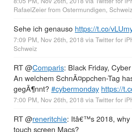
8:05 PM, Nov 26th, 2018
via
Twitter for i
RafaelZeier
from
Ostermundigen, Schwei
Sehe ich genauso
https://t.co/vLUm
7:09 PM, Nov 26th, 2018
via
Twitter for i
Schweiz
RT
@
Comparis
: Black Friday, Cybe
An welchem SchnÃ¤ppchen-Tag hast
gegÃ¶nnt?
#cybermonday
https://t.
7:00 PM, Nov 26th, 2018
via
Twitter for i
RT
@
reneritchie
: Itâ€™s 2018, wh
touch screen Macs?