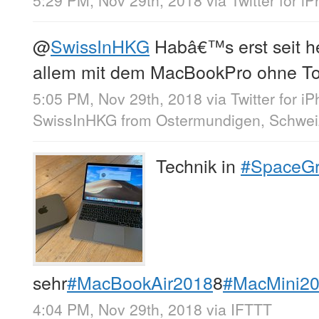
5:29 PM, Nov 29th, 2018
via
Twitter for i
@
SwissInHKG
Habâ€™s erst seit he
allem mit dem MacBookPro ohne To
5:05 PM, Nov 29th, 2018
via
Twitter for i
SwissInHKG
from
Ostermundigen, Schwei
Technik in
#SpaceG
sehr
#MacBookAir2018
8
#MacMini2
4:04 PM, Nov 29th, 2018
via
IFTTT