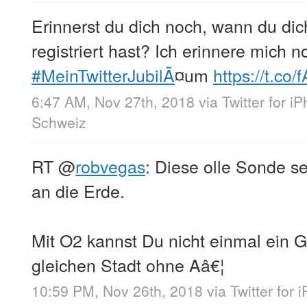
Erinnerst du dich noch, wann du dic
registriert hast? Ich erinnere mich n
#MeinTwitterJubilÃ
¤um
https://t.c
6:47 AM, Nov 27th, 2018
via
Twitter for i
Schweiz
RT
@
robvegas
: Diese olle Sonde 
an die Erde.
Mit O2 kannst Du nicht einmal ein 
gleichen Stadt ohne Aâ€¦
10:59 PM, Nov 26th, 2018
via
Twitter for 