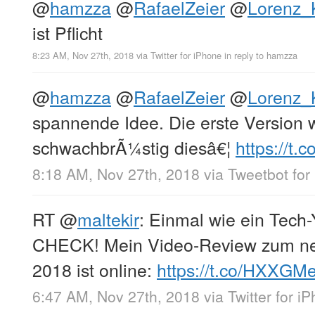
@
hamzza
@
RafaelZeier
@
Lorenz_K
ist Pflicht
8:23 AM, Nov 27th, 2018
via
Twitter for iPhone
in reply to hamzza
@
hamzza
@
RafaelZeier
@
Lorenz_K
spannende Idee. Die erste Version 
schwachbrÃ¼stig diesâ€¦
https://t
8:18 AM, Nov 27th, 2018
via
Tweetbot for 
RT
@
maltekir
: Einmal wie ein Tech
CHECK! Mein Video-Review zum n
2018 ist online:
https://t.co/HXXGMe
6:47 AM, Nov 27th, 2018
via
Twitter for i