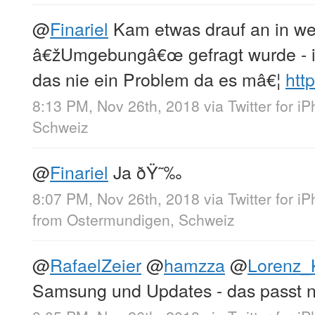
@
Finariel
Kam etwas drauf an in we
â€žUmgebungâ€œ gefragt wurde - i
das nie ein Problem da es mâ€¦
htt
8:13 PM, Nov 26th, 2018
via
Twitter for i
Schweiz
@
Finariel
Ja ðŸ˜‰
8:07 PM, Nov 26th, 2018
via
Twitter for i
from
Ostermundigen, Schweiz
@
RafaelZeier
@
hamzza
@
Lorenz_K
Samsung und Updates - das passt 