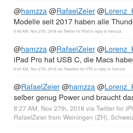
@
hamzza
@
RafaelZeier
@
Lorenz_K
Modelle seit 2017 haben alle Thund
9:48 AM, Nov 27th, 2018
via
Twitter for iPad
in reply to hamzza
@
hamzza
@
RafaelZeier
@
Lorenz_K
iPad Pro hat USB C, die Macs habe
9:24 AM, Nov 27th, 2018
via
Tweetbot for iÎŸS
in reply to hamzza
@
RafaelZeier
@
hamzza
@
Lorenz_K
selber genug Power und braucht das
8:27 AM, Nov 27th, 2018
via
Twitter for i
RafaelZeier
from
Weiningen (ZH), Schwei