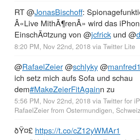
RT
@
JonasBischoff
: Spionagefunkti
Â«Live MithÃ¶renÂ» wird das iPhon
EinschÃ¤tzung von
@
jcfrick
und
@
d
8:20 PM, Nov 22nd, 2018
via
Twitter Lite
@
RafaelZeier
@
schlyky
@
manfred
ich setz mich aufs Sofa und schau
dem
#MakeZeierFitAgain
n zu
5:56 PM, Nov 22nd, 2018
via
Twitter for 
RafaelZeier
from
Ostermundigen, Schwei
ðŸ¤£
https://t.co/cZ12yWMAr1