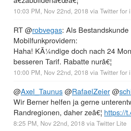
10:03 PM, Nov 22nd, 2018
via
Twitter for
RT
@
robvegas
: Als Bestandskunde
Mobilfunkprovidern:
Haha! KÃ¼ndige doch nach 24 Mon
besseren Tarif. Rabatte nurâ€¦
10:00 PM, Nov 22nd, 2018
via
Twitter for
@
Axel_Taunus
@
RafaelZeier
@
sch
Wir Berner helfen ja gerne unterent
Randregionen, daher zeâ€¦
https:/
8:25 PM, Nov 22nd, 2018
via
Twitter Lite