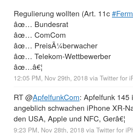
Regulierung wollten (Art. 11c
#Ferm
âœ… Bundesrat
âœ… ComCom
âœ… PreisÃ¼berwacher
âœ… Telekom-Wettbewerber
âœ…â€¦
12:05 PM, Nov 29th, 2018
via
Twitter for 
RT
@
ApfelfunkCom
: Apfelfunk 145 
angeblich schwachen iPhone XR-Nac
den USA, Apple und NFC, Gerâ€¦
9:23 PM, Nov 28th, 2018
via
Twitter for i