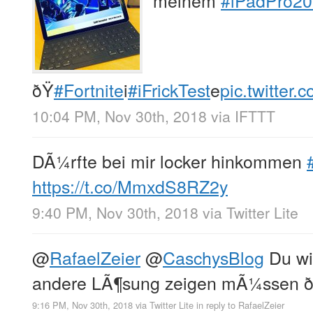
ðŸ
#Fortnite
i
#iFrickTest
e
pic.twitter
10:04 PM, Nov 30th, 2018
via
IFTTT
DÃ¼rfte bei mir locker hinkommen
https://t.co/MmxdS8RZ2y
9:40 PM, Nov 30th, 2018
via
Twitter Lite
@
RafaelZeier
@
CaschysBlog
Du wir
andere LÃ¶sung zeigen mÃ¼ssen 
9:16 PM, Nov 30th, 2018
via
Twitter Lite
in reply to RafaelZeier