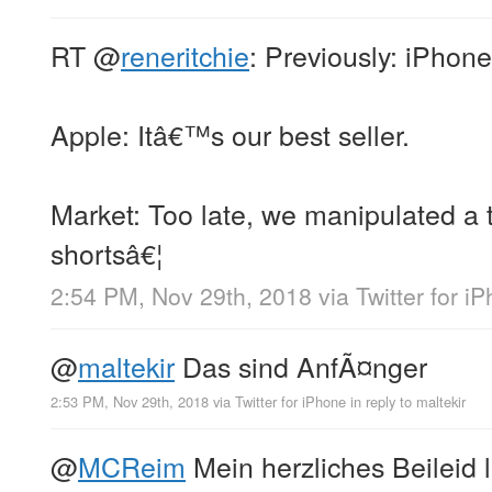
RT
@
reneritchie
: Previously: iPhone 
Apple: Itâ€™s our best seller.
Market: Too late, we manipulated a 
shortsâ€¦
2:54 PM, Nov 29th, 2018
via
Twitter for i
@
maltekir
Das sind AnfÃ¤nger
2:53 PM, Nov 29th, 2018
via
Twitter for iPhone
in reply to maltekir
@
MCReim
Mein herzliches Beileid l