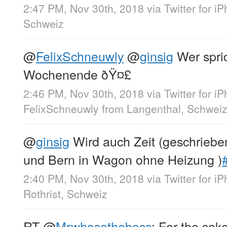
2:47 PM, Nov 30th, 2018
via
Twitter for i
Schweiz
@
FelixSchneuwly
@
ginsig
Wer spri
Wochenende ðŸ¤£
2:46 PM, Nov 30th, 2018
via
Twitter for i
FelixSchneuwly
from
Langenthal, Schwei
@
ginsig
Wird auch Zeit (geschrieb
und Bern in Wagon ohne Heizung )
2:40 PM, Nov 30th, 2018
via
Twitter for i
Rothrist, Schweiz
RT
@
Mrwhosetheboss
: For the sak