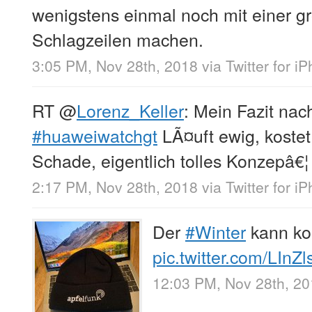
wenigstens einmal noch mit einer g
Schlagzeilen machen.
3:05 PM, Nov 28th, 2018
via
Twitter for i
RT
@
Lorenz_Keller
: Mein Fazit nac
#huaweiwatchgt
LÃ¤uft ewig, kostet
Schade, eigentlich tolles Konzepâ€¦
2:17 PM, Nov 28th, 2018
via
Twitter for i
Der
#Winter
kann k
pic.twitter.com/LInZ
12:03 PM, Nov 28th, 2