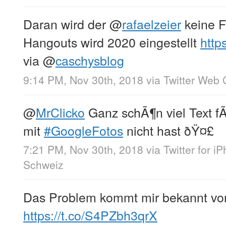
Daran wird der
@
rafaelzeier
keine F
Hangouts wird 2020 eingestellt
http
via
@
caschysblog
9:14 PM, Nov 30th, 2018
via
Twitter Web 
@
MrClicko
Ganz schÃ¶n viel Text f
mit
#GoogleFotos
nicht hast ðŸ¤£
7:21 PM, Nov 30th, 2018
via
Twitter for i
Schweiz
Das Problem kommt mir bekannt vo
https://t.co/S4PZbh3qrX