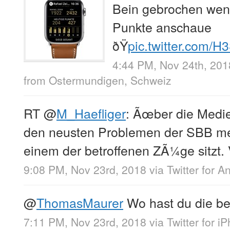
Bein gebrochen wenn
Punkte anschaue
ðŸ
pic.twitter.com/
4:44 PM, Nov 24th, 201
from
Ostermundigen, Schweiz
RT
@
M_Haefliger
: Ãœber die Medi
den neusten Problemen der SBB me
einem der betroffenen ZÃ¼ge sitzt. 
9:08 PM, Nov 23rd, 2018
via
Twitter for A
@
ThomasMaurer
Wo hast du die bes
7:11 PM, Nov 23rd, 2018
via
Twitter for i