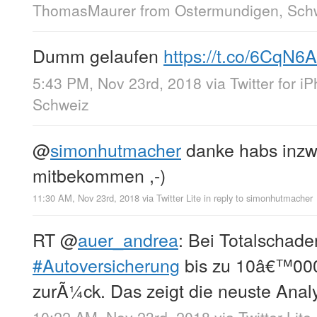
ThomasMaurer
from
Ostermundigen, Sch
Dumm gelaufen
https://t.co/6CqN6
5:43 PM, Nov 23rd, 2018
via
Twitter for i
Schweiz
@
simonhutmacher
danke habs inzw
mitbekommen ,-)
11:30 AM, Nov 23rd, 2018
via
Twitter Lite
in reply to simonhutmacher
RT
@
auer_andrea
: Bei Totalschade
#Autoversicherung
bis zu 10â€™00
zurÃ¼ck. Das zeigt die neuste Ana
10:22 AM, Nov 23rd, 2018
via
Twitter Lite