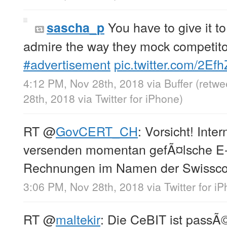
You have to give it t
sascha_p
admire the way they mock competit
#advertisement
pic.twitter.com/2Ef
4:12 PM, Nov 28th, 2018
via
Buffer
(retwe
28th, 2018
via
Twitter for iPhone
)
RT
@
GovCERT_CH
: Vorsicht! Inter
versenden momentan gefÃ¤lsche E-
Rechnungen im Namen der Swissco
3:06 PM, Nov 28th, 2018
via
Twitter for i
RT
@
maltekir
: Die CeBIT ist passÃ