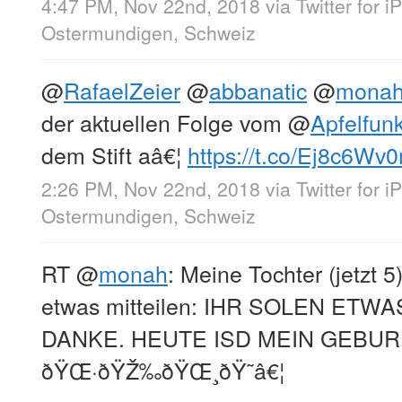
4:47 PM, Nov 22nd, 2018
via
Twitter for 
Ostermundigen, Schweiz
@
RafaelZeier
@
abbanatic
@
mona
der aktuellen Folge vom
@
Apfelfu
dem Stift aâ€¦
https://t.co/Ej8c6Wv
2:26 PM, Nov 22nd, 2018
via
Twitter for 
Ostermundigen, Schweiz
RT
@
monah
: Meine Tochter (jetzt
etwas mitteilen: IHR SOLEN ETW
DANKE. HEUTE ISD MEIN GEBU
ðŸŒ·ðŸŽ‰ðŸŒ¸ðŸ˜â€¦