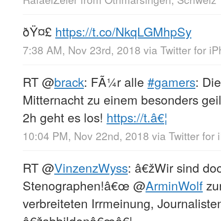
ðŸ¤£
https://t.co/NkqLGMhpSy
7:38 AM, Nov 23rd, 2018
via
Twitter for i
RT
@
brack
: FÃ¼r alle
#gamers
: Di
Mitternacht zu einem besonders geil
2h geht es los!
https://t.â€¦
10:04 PM, Nov 22nd, 2018
via
Twitter for
RT
@
VinzenzWyss
: â€žWir sind do
Stenographen!â€œ
@
ArminWolf
zur
verbreiteten Irrmeinung, Journalisten
â€žabbildenâ€œâ€¦