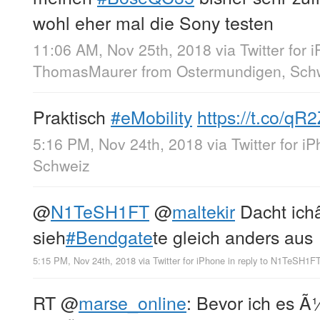
wohl eher mal die Sony testen
11:06 AM, Nov 25th, 2018
via
Twitter for 
ThomasMaurer
from
Ostermundigen, Sch
Praktisch
#eMobility
https://t.co/q
5:16 PM, Nov 24th, 2018
via
Twitter for i
Schweiz
@
N1TeSH1FT
@
maltekir
Dacht ich
sieh
#Bendgate
te gleich anders aus
5:15 PM, Nov 24th, 2018
via
Twitter for iPhone
in reply to N1TeSH1F
RT
@
marse_online
: Bevor ich es 