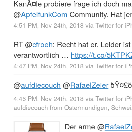
KanÃ¤le probiere frage ich doch mal 
@
ApfelfunkCom
Community. Hat je
4:51 PM, Nov 24th, 2018
via
Twitter for i
RT
@
cfroeh
: Recht hat er. Leider is
verantwortlich …
https://t.co/5KT
4:47 PM, Nov 24th, 2018
via
Twitter for i
@
aufdiecouch
@
RafaelZeier
ðŸ¤£ðŸ
4:46 PM, Nov 24th, 2018
via
Twitter for i
aufdiecouch
from
Ostermundigen, Schwei
Der arme
@
RafaelZ