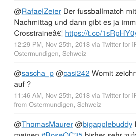
@
RafaelZeier
Der fussballmatch mit
Nachmittag und dann gibt es ja im
Crosstraineâ€¦
https://t.co/1sRpHY0
12:29 PM, Nov 25th, 2018
via
Twitter for 
Ostermundigen, Schweiz
@
sascha_p
@
casi242
Womit zeichne
auf ?
11:46 AM, Nov 25th, 2018
via
Twitter for 
from
Ostermundigen, Schweiz
@
ThomasMaurer
@
bigapplebuddy
D
meinen
#BoseQC35
bisher sehr zu