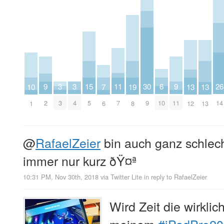
11
26
9
3
3
15
30
6
9
10
7
19
13
13
7
14
2
3
4
5
9
10
11
1
6
8
12
13
@
RafaelZeier
bin auch ganz schlec
immer nur kurz ðŸ¤ª
10:31 PM, Nov 30th, 2018
via
Twitter Lite
in reply to RafaelZeier
Wird Zeit die wirkli
meinem
#iPadPro2