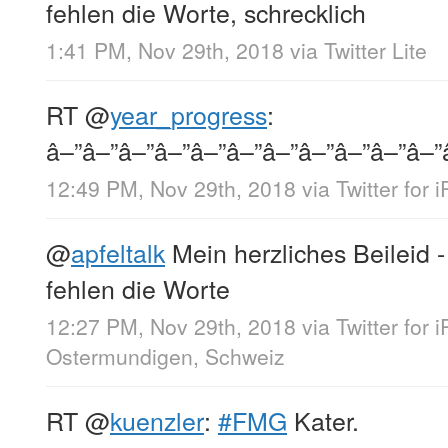
fehlen die Worte, schrecklich
1:41 PM, Nov 29th, 2018
via
Twitter Lite
RT
@
year_progress
:
â–”â–”â–”â–”â–”â–”â–”â–”â–”â–”â–”
12:49 PM, Nov 29th, 2018
via
Twitter for 
@
apfeltalk
Mein herzliches Beileid -
fehlen die Worte
12:27 PM, Nov 29th, 2018
via
Twitter for 
Ostermundigen, Schweiz
RT
@
kuenzler
:
#FMG
Kater.