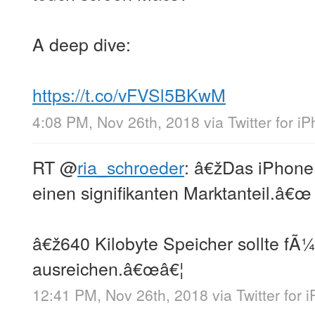
A deep dive:
https://t.co/vFVSl5BKwM
4:08 PM, Nov 26th, 2018
via
Twitter for i
RT
@
ria_schroeder
: â€žDas iPhone
einen signifikanten Marktanteil.â€œ
â€ž640 Kilobyte Speicher sollte fÃ¼
ausreichen.â€œâ€¦
12:41 PM, Nov 26th, 2018
via
Twitter for 