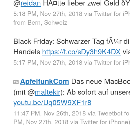
@
reidan
HÃ¤tte lieber zwei Geld ð
5:18 PM, Nov 27th, 2018
via
Twitter for i
from
Bern, Schweiz
Black Friday: Schwarzer Tag fÃ¼r die
Handels
https://t.co/sDy3h9K4DX
vi
5:17 PM, Nov 27th, 2018
via
Twitter for i
Das neue MacBook
ApfelfunkCom
(mit
@
maltekir
): Ab sofort auf uns
youtu.be/Uq05W9XF1r8
11:47 PM, Nov 26th, 2018
via
Tweetbot f
PM, Nov 27th, 2018
via
Twitter for iPhone