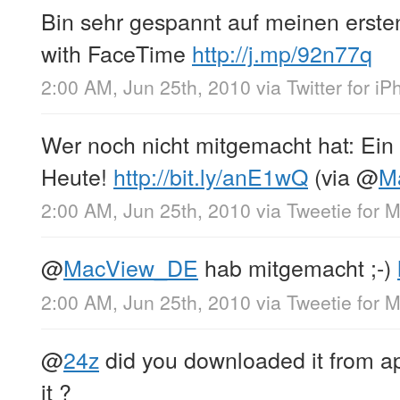
Bin sehr gespannt auf meinen ersten
with FaceTime
http://j.mp/92n77q
2:00 AM, Jun 25th, 2010
via
Twitter for i
Wer noch nicht mitgemacht hat: Ein
Heute!
http://bit.ly/anE1wQ
(via
@
M
2:00 AM, Jun 25th, 2010
via
Tweetie for 
@
MacView_DE
hab mitgemacht ;-)
2:00 AM, Jun 25th, 2010
via
Tweetie for 
@
24z
did you downloaded it from a
it ?