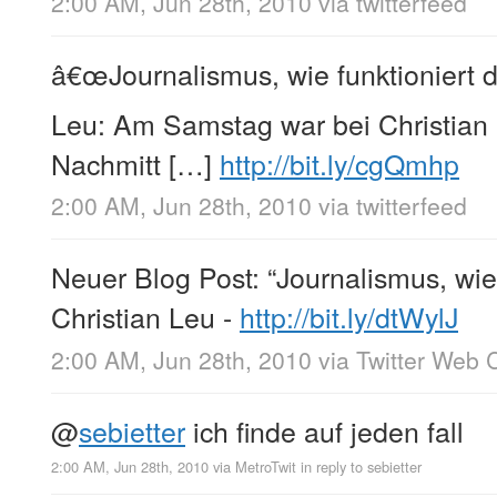
2:00 AM, Jun 28th, 2010
via
twitterfeed
â€œJournalismus, wie funktioniert d
Leu: Am Samstag war bei Christian
Nachmitt […]
http://bit.ly/cgQmhp
2:00 AM, Jun 28th, 2010
via
twitterfeed
Neuer Blog Post: “Journalismus, wie 
Christian Leu -
http://bit.ly/dtWylJ
2:00 AM, Jun 28th, 2010
via
Twitter Web C
@
sebietter
ich finde auf jeden fall
2:00 AM, Jun 28th, 2010
via
MetroTwit
in reply to sebietter