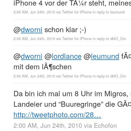
iPhone 4 vor der TÃ¼r steht, meines
2:00 AM, Jun 24th, 2010
via
Twitter for iPhone
in reply to leumund
@
dworni
schon klar ;-)
2:00 AM, Jun 24th, 2010
via
Twitter for iPhone
in reply to dblO_Om
@
dworni
@
lordlance
@
leumund
fÃ¤
mit dem lÃ¶schen
2:00 AM, Jun 24th, 2010
via
Twitter for iPhone
in reply to dblO_Om
Da bin ich mal um 8 Uhr im Migros,
Landeier und “Buuregringe” die GÃ
http://tweetphoto.com/28…
2:00 AM, Jun 24th, 2010
via
Echofon