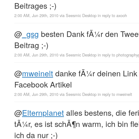
Beitrages ;-)
2:00 AM, Jun 29th, 2010
via
Seesmic Desktop
in reply to axooh
@
_gsg
besten Dank fÃ¼r den Twee
Beitrag ;-)
2:00 AM, Jun 29th, 2010
via
Seesmic Desktop
in reply to photography
@
mweinelt
danke fÃ¼r deinen Link
Facebook Artikel
2:00 AM, Jun 29th, 2010
via
Seesmic Desktop
in reply to mweinelt
@
Elternplanet
alles bestens, die fer
tÃ¼r, es ist schÃ¶n warm, ich bin 
ich da nur ;-)