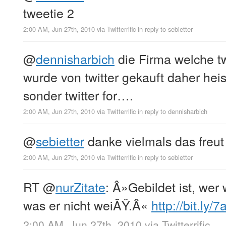
tweetie 2
2:00 AM, Jun 27th, 2010
via
Twitterrific
in reply to sebietter
@
dennisharbich
die Firma welche t
wurde von twitter gekauft daher heis
sonder twitter for….
2:00 AM, Jun 27th, 2010
via
Twitterrific
in reply to dennisharbich
@
sebietter
danke vielmals das freut
2:00 AM, Jun 27th, 2010
via
Twitterrific
in reply to sebietter
RT
@
nurZitate
: Â»Gebildet ist, wer 
was er nicht weiÃŸ.Â«
http://bit.ly/
2:00 AM, Jun 27th, 2010
via
Twitterrific