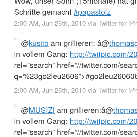
Wow, unser Sohn (15monate) hat gr
Schritte gemacht
#papastolz
2:00 AM, Jun 26th, 2010
via
Twitter for i
@
kusito
am grillieren: â
@
thomas
in vollem Gang:
http://twitpic.com/
rel=”search” href=”//twitter.com/sear
q=%23go2leu2606”>#go2leu260606
2:00 AM, Jun 26th, 2010
via
Twitter for i
@
MUSIZI
am grillieren:â
@
thoma
in vollem Gang:
http://twitpic.com/
rel=”search” href=”//twitter.com/sear