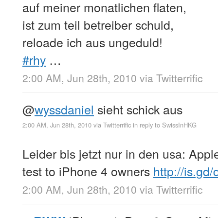
auf meiner monatlichen flaten,
ist zum teil betreiber schuld,
reloade ich aus ungeduld!
#rhy
…
2:00 AM, Jun 28th, 2010
via
Twitterrific
@
wyssdaniel
sieht schick aus
2:00 AM, Jun 28th, 2010
via
Twitterrific
in reply to SwissInHKG
Leider bis jetzt nur in den usa: App
test to iPhone 4 owners
http://is.gd
2:00 AM, Jun 28th, 2010
via
Twitterrific