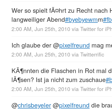
Wer so spielt fÃ¤hrt zu Recht nach
langweiliger Abend
#byebyewm
m
#fb
2:00 AM, Jun 25th, 2010
via
Twitter for i
Ich glaube der
@
pixelfreund
mag me
2:00 AM, Jun 25th, 2010
via
Twitterrific
KÃ¶nnten die Flaschen in Rot mal 
lÃ¶sen? Ist ja nicht zum zuschaue
#
2:00 AM, Jun 25th, 2010
via
Twitter for i
@
chrisbeyeler
@
pixelfreund
die bra