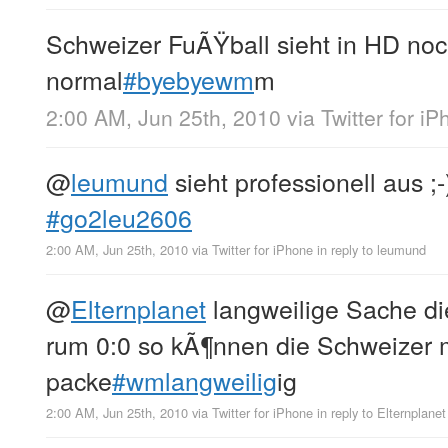
Schweizer FuÃŸball sieht in HD noc
normal
#byebyewm
m
2:00 AM, Jun 25th, 2010
via
Twitter for i
@
leumund
sieht professionell aus ;
#go2leu2606
2:00 AM, Jun 25th, 2010
via
Twitter for iPhone
in reply to leumund
@
Elternplanet
langweilige Sache d
rum 0:0 so kÃ¶nnen die Schweizer
packe
#wmlangweilig
ig
2:00 AM, Jun 25th, 2010
via
Twitter for iPhone
in reply to Elternplanet