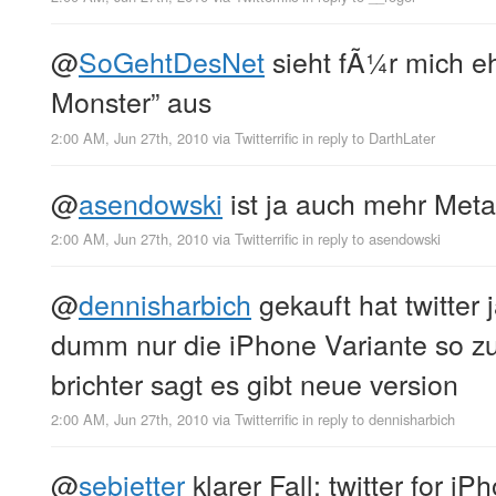
@
SoGehtDesNet
sieht fÃ¼r mich e
Monster” aus
2:00 AM, Jun 27th, 2010
via
Twitterrific
in reply to DarthLater
@
asendowski
ist ja auch mehr Meta
2:00 AM, Jun 27th, 2010
via
Twitterrific
in reply to asendowski
@
dennisharbich
gekauft hat twitter 
dumm nur die iPhone Variante so z
brichter sagt es gibt neue version
2:00 AM, Jun 27th, 2010
via
Twitterrific
in reply to dennisharbich
@
sebietter
klarer Fall: twitter for i