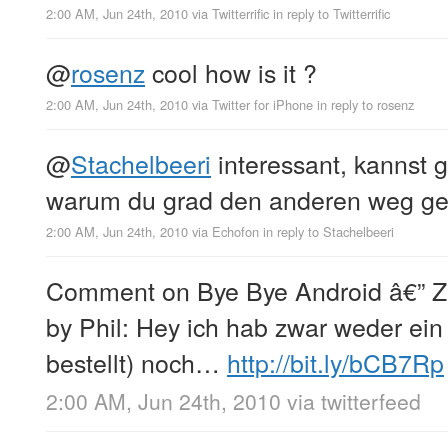
2:00 AM, Jun 24th, 2010
via
Twitterrific
in reply to Twitterrific
@
rosenz
cool how is it ?
2:00 AM, Jun 24th, 2010
via
Twitter for iPhone
in reply to rosenz
@
Stachelbeeri
interessant, kannst
warum du grad den anderen weg ge
2:00 AM, Jun 24th, 2010
via
Echofon
in reply to Stachelbeeri
Comment on Bye Bye Android â€” 
by Phil: Hey ich hab zwar weder ei
bestellt) noch…
http://bit.ly/bCB7Rp
2:00 AM, Jun 24th, 2010
via
twitterfeed