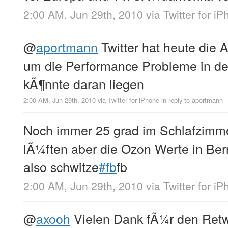
2:00 AM, Jun 29th, 2010
via
Twitter for i
@
aportmann
Twitter hat heute die A
um die Performance Probleme in de
kÃ¶nnte daran liegen
2:00 AM, Jun 29th, 2010
via
Twitter for iPhone
in reply to aportmann
Noch immer 25 grad im Schlafzimm
lÃ¼ften aber die Ozon Werte in Be
also schwitze
#fb
fb
2:00 AM, Jun 29th, 2010
via
Twitter for i
@
axooh
Vielen Dank fÃ¼r den Ret