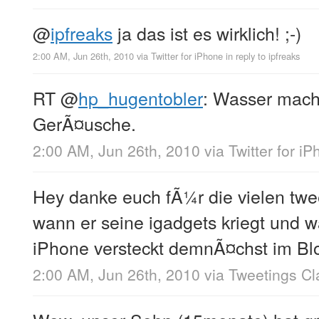
@
ipfreaks
ja das ist es wirklich! ;-)
2:00 AM, Jun 26th, 2010
via
Twitter for iPhone
in reply to ipfreaks
RT
@
hp_hugentobler
: Wasser mach
GerÃ¤usche.
2:00 AM, Jun 26th, 2010
via
Twitter for i
Hey danke euch fÃ¼r die vielen tw
wann er seine igadgets kriegt und 
iPhone versteckt demnÃ¤chst im Bl
2:00 AM, Jun 26th, 2010
via
Tweetings Cl