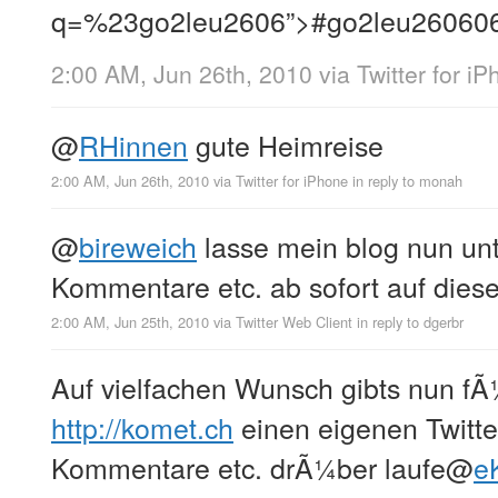
q=%23go2leu2606”>#go2leu260606
2:00 AM, Jun 26th, 2010
via
Twitter for i
@
RHinnen
gute Heimreise
2:00 AM, Jun 26th, 2010
via
Twitter for iPhone
in reply to monah
@
bireweich
lasse mein blog nun un
Kommentare etc. ab sofort auf dies
2:00 AM, Jun 25th, 2010
via
Twitter Web Client
in reply to dgerbr
Auf vielfachen Wunsch gibts nun f
http://komet.ch
einen eigenen Twitte
Kommentare etc. drÃ¼ber laufe
@
e