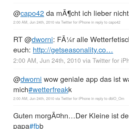
@
capo42
da mÃ¶cht ich lieber nich
2:00 AM, Jun 24th, 2010
via
Twitter for iPhone
in reply to capo42
RT
@
dworni
: FÃ¼r alle Wetterfetisc
euch:
http://getseasonality.co…
2:00 AM, Jun 24th, 2010
via
Twitter for i
@
dworni
wow geniale app das ist w
mich
#wetterfreak
k
2:00 AM, Jun 24th, 2010
via
Twitter for iPhone
in reply to dblO_Om
Guten morgÃ¤hn…Der Kleine ist deu
papa
#fb
b