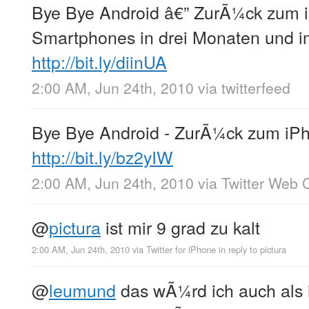
Bye Bye Android â€” ZurÃ¼ck zum i
Smartphones in drei Monaten und i
http://bit.ly/diinUA
2:00 AM, Jun 24th, 2010
via
twitterfeed
Bye Bye Android - ZurÃ¼ck zum iPh
http://bit.ly/bz2yIW
2:00 AM, Jun 24th, 2010
via
Twitter Web C
@
pictura
ist mir 9 grad zu kalt
2:00 AM, Jun 24th, 2010
via
Twitter for iPhone
in reply to pictura
@
leumund
das wÃ¼rd ich auch als