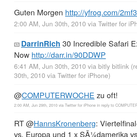
Guten Morgen
http://yfrog.com/2mf3
2:00 AM, Jun 30th, 2010
via
Twitter for i
30 Incredible Safari E
DarrinRich
Now
http://darr.in/90DDWP
6:41 AM, Jun 30th, 2010
via
bitly bitlink
(
30th, 2010
via
Twitter for iPhone
)
@
COMPUTERWOCHE
zu oft!
2:00 AM, Jun 29th, 2010
via
Twitter for iPhone
in reply to COMPU
RT
@
HannsKronenberg
: Viertelfin
vs. Europa und 1 x SÃ¼damerika vs