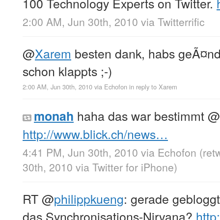
100 Technology Experts on Twitter.
2:00 AM, Jun 30th, 2010
via
Twitterrific
@
Xarem
besten dank, habs geÃ¤nder
schon klappts ;-)
2:00 AM, Jun 30th, 2010
via
Echofon
in reply to Xarem
haha das war bestimmt
@
monah
http://www.blick.ch/news…
4:41 PM, Jun 30th, 2010
via
Echofon
(ret
30th, 2010
via
Twitter for iPhone
)
RT
@
philippkueng
: gerade gebloggt
das Synchronisations-Nirvana?
http