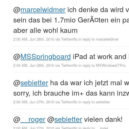
@
marcelwidmer
ich denke da wird 
sein das bei 1.7mio GerÃ¤ten ein p
aber alle wohl kaum
2:00 AM, Jun 28th, 2010
via
Twitterrific
in reply to marcelwidmer
@
MSSpringboard
iPad at work and
2:00 AM, Jun 28th, 2010
via
Twitterrific
in reply to MSWindowsITPro
@
sebietter
ha da war ich jetzt mal wi
sorry, ich brauche im+ das kann inz
2:00 AM, Jun 27th, 2010
via
Twitterrific
in reply to sebietter
@
__roger
@
sebietter
vielen dank!
2:00 AM, Jun 27th, 2010
via
Twitterrific
in reply to __roger