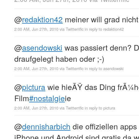
@
redaktion42
meiner will grad nic
2:00 AM, Jun 27th, 2010
via
Twitterrific
in reply to redaktion42
@
asendowski
was passiert denn? Du
draufgelegt haben oder ;-)
2:00 AM, Jun 27th, 2010
via
Twitterrific
in reply to asendowski
@
pictura
wie hieÃŸ das Ding frÃ¼h
Film
#nostalgie
ie
2:00 AM, Jun 27th, 2010
via
Twitterrific
in reply to pictura
@
dennisharbich
die offiziellen apps
iPhone und Android sind gratis da w