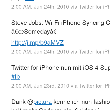
2:00 AM, Jun 24th, 2010
via
Twitter for i
Steve Jobs: Wi-Fi iPhone Syncing 
â€œSomedayâ€
http://j.mp/b9aMVZ
2:00 AM, Jun 24th, 2010
via
Twitter for i
Twitter for iPhone nun mit iOS 4 Su
#fb
2:00 AM, Jun 23rd, 2010
via
Twitter for i
Dank
@
pictura
kenne ich nun fashi
halt mehr Gadgets als Kleider ;-)