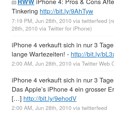
iPhone 4: Pros & Cons Aft
RWW
Tinkering
http://bit.ly/9AhTyw
7:19 PM, Jun 28th, 2010
via
twitterfeed
(r
28th, 2010
via
Twitter for iPhone
)
iPhone 4 verkauft sich in nur 3 Tage
lange Wartezeiten! -
http://bit.ly/b
2:00 AM, Jun 28th, 2010
via
Twitter Web C
iPhone 4 verkauft sich in nur 3 Tage
Das Apple’s iPhone 4 ein grosser E
[…]
http://bit.ly/9ehodV
2:00 AM, Jun 28th, 2010
via
twitterfeed