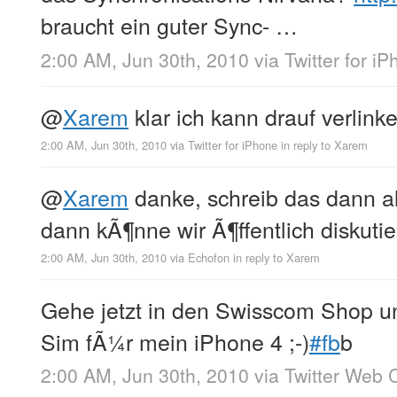
braucht ein guter Sync- …
2:00 AM, Jun 30th, 2010
via
Twitter for i
@
Xarem
klar ich kann drauf verlink
2:00 AM, Jun 30th, 2010
via
Twitter for iPhone
in reply to Xarem
@
Xarem
danke, schreib das dann a
dann kÃ¶nne wir Ã¶ffentlich diskutier
2:00 AM, Jun 30th, 2010
via
Echofon
in reply to Xarem
Gehe jetzt in den Swisscom Shop un
Sim fÃ¼r mein iPhone 4 ;-)
#fb
b
2:00 AM, Jun 30th, 2010
via
Twitter Web C