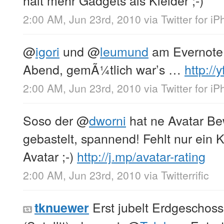
2:00 AM, Jun 23rd, 2010
via
Twitter for i
@
igori
und
@
leumund
am Evernote 
Abend, gemÃ¼tlich war’s …
http://
2:00 AM, Jun 23rd, 2010
via
Twitter for i
Soso der
@
dworni
hat ne Avatar Be
gebastelt, spannend! Fehlt nur ei
Avatar ;-)
http://j.mp/avatar-rating
2:00 AM, Jun 23rd, 2010
via
Twitterrific
Erst jubelt Erdgeschoss
tknuewer