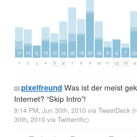
8
15
15
12
19
7
14
33
9
23
18
18
6
25
11
1
4
5
8
13
2
9
12
14
6
10
3
7
Was ist der meist gekl
pixelfreund
Internet? “Skip Intro”!
9:14 PM, Jun 30th, 2010
via
TweetDeck
(
30th, 2010
via
Twitterrific
)