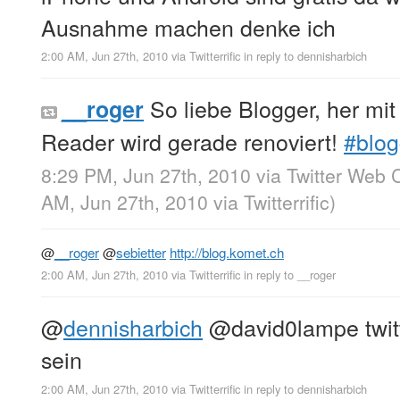
Ausnahme machen denke ich
2:00 AM, Jun 27th, 2010
via
Twitterrific
in reply to dennisharbich
So liebe Blogger, her mi
__roger
Reader wird gerade renoviert!
#blog
8:29 PM, Jun 27th, 2010
via
Twitter Web C
AM, Jun 27th, 2010
via
Twitterrific
)
@
__roger
@
sebietter
http://blog.komet.ch
2:00 AM, Jun 27th, 2010
via
Twitterrific
in reply to __roger
@
dennisharbich
@david0lampe twitte
sein
2:00 AM, Jun 27th, 2010
via
Twitterrific
in reply to dennisharbich