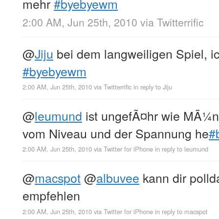
mehr
#byebyewm
2:00 AM, Jun 25th, 2010
via
Twitterrific
@
Jiju
bei dem langweiligen Spiel, ic
#byebyewm
2:00 AM, Jun 25th, 2010
via
Twitterrific
in reply to Jiju
@
leumund
ist ungefÃ¤hr wie MÃ¼n
vom Niveau und der Spannung he
#
2:00 AM, Jun 25th, 2010
via
Twitter for iPhone
in reply to leumund
@
macspot
@
albuvee
kann dir polld
empfehlen
2:00 AM, Jun 25th, 2010
via
Twitter for iPhone
in reply to macspot