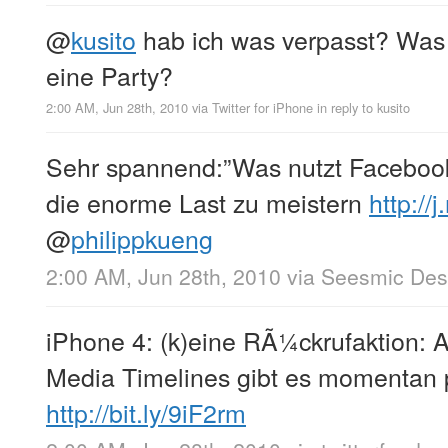
@
kusito
hab ich was verpasst? Was 
eine Party?
2:00 AM, Jun 28th, 2010
via
Twitter for iPhone
in reply to kusito
Sehr spannend:”Was nutzt Faceboo
die enorme Last zu meistern
http://
@
philippkueng
2:00 AM, Jun 28th, 2010
via
Seesmic Des
iPhone 4: (k)eine RÃ¼ckrufaktion: 
Media Timelines gibt es momentan 
http://bit.ly/9iF2rm