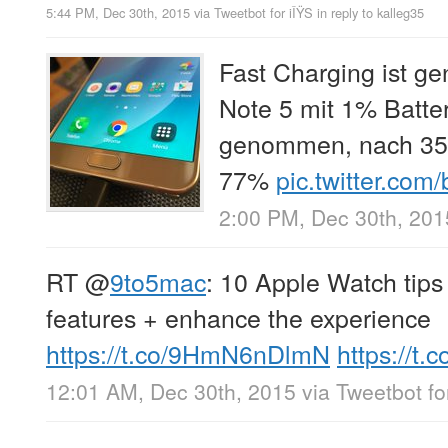
5:44 PM, Dec 30th, 2015
via
Tweetbot for iÎŸS
in reply to kalleg35
Fast Charging ist ge
Note 5 mit 1% Batter
genommen, nach 35 
77%
pic.twitter.com
2:00 PM, Dec 30th, 201
RT
@
9to5mac
: 10 Apple Watch tips 
features + enhance the experience
https://t.co/9HmN6nDlmN
https://t
12:01 AM, Dec 30th, 2015
via
Tweetbot fo