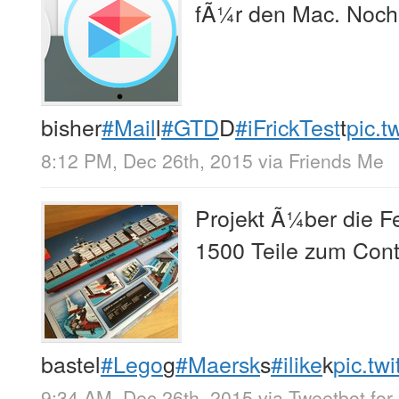
fÃ¼r den Mac. Noch 
bisher
#Mail
l
#GTD
D
#iFrickTest
t
pic.t
8:12 PM, Dec 26th, 2015
via
Friends Me
Projekt Ã¼ber die F
1500 Teile zum Con
bastel
#Lego
g
#Maersk
s
#ilike
k
pic.tw
9:34 AM, Dec 26th, 2015
via
Tweetbot for 