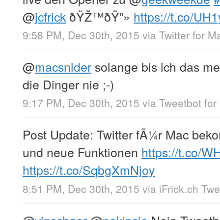
@
jcfrick
ðŸŽ™ðŸ”»
https://t.co/
9:58 PM, Dec 30th, 2015
via
Twitter for M
@
macsnider
solange bis ich das m
die Dinger nie ;-)
9:17 PM, Dec 30th, 2015
via
Tweetbot for
Post Update: Twitter fÃ¼r Mac bek
und neue Funktionen
https://t.co/W
https://t.co/SqbgXmNjoy
8:51 PM, Dec 30th, 2015
via
iFrick.ch Tw
@
vinschger
@
pokipsie
Nein Tweetbo