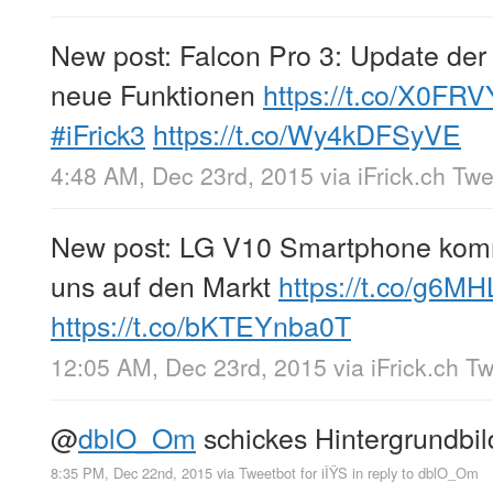
New post: Falcon Pro 3: Update der 
neue Funktionen
https://t.co/X0F
#iFrick3
https://t.co/Wy4kDFSyVE
4:48 AM, Dec 23rd, 2015
via
iFrick.ch Tw
New post: LG V10 Smartphone komm
uns auf den Markt
https://t.co/g6M
https://t.co/bKTEYnba0T
12:05 AM, Dec 23rd, 2015
via
iFrick.ch T
@
dblO_Om
schickes Hintergrundbil
8:35 PM, Dec 22nd, 2015
via
Tweetbot for iÎŸS
in reply to dblO_Om