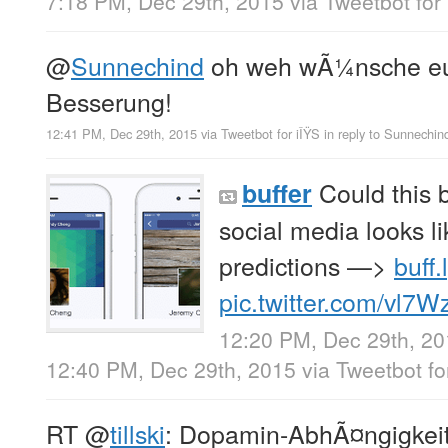
7:18 PM, Dec 29th, 2015
via
Tweetbot for 
@
Sunnechind
oh weh wÃ¼nsche euc
Besserung!
12:41 PM, Dec 29th, 2015
via
Tweetbot for iÎŸS
in reply to Sunnechin
Could this b
buffer
social media looks 
predictions —>
buff.
pic.twitter.com/vl7
12:20 PM, Dec 29th, 2
12:40 PM, Dec 29th, 2015
via
Tweetbot fo
RT
@
tillski
: Dopamin-AbhÃ¤ngigkeit