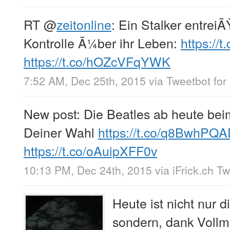
RT
@
zeitonline
: Ein Stalker entreiÃ
Kontrolle Ã¼ber ihr Leben:
https://
https://t.co/hOZcVFqYWK
7:52 AM, Dec 25th, 2015
via
Tweetbot for 
New post: Die Beatles ab heute bei
Deiner Wahl
https://t.co/q8BwhPQ
https://t.co/oAuipXFF0v
10:13 PM, Dec 24th, 2015
via
iFrick.ch T
Heute ist nicht nur d
sondern, dank Vollm