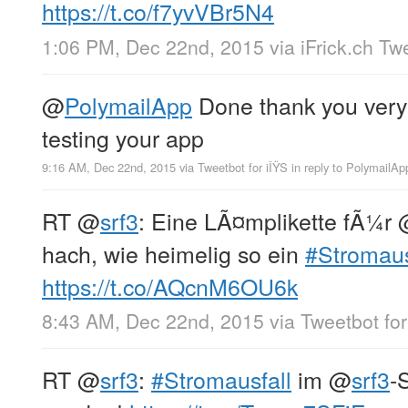
https://t.co/f7yvVBr5N4
1:06 PM, Dec 22nd, 2015
via
iFrick.ch Tw
@
PolymailApp
Done thank you very 
testing your app
9:16 AM, Dec 22nd, 2015
via
Tweetbot for iÎŸS
in reply to PolymailAp
RT
@
srf3
: Eine LÃ¤mplikette fÃ¼r
hach, wie heimelig so ein
#Stromaus
https://t.co/AQcnM6OU6k
8:43 AM, Dec 22nd, 2015
via
Tweetbot for
RT
@
srf3
:
#Stromausfall
im
@
srf3
-