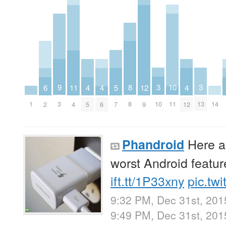
3
10
3
9
8
6
5
12
11
4
4
4
10
11
13
3
1
8
14
2
7
9
4
5
6
12
Here ar
Phandroid
worst Android featur
ift.tt/1P33xny
pic.tw
9:32 PM, Dec 31st, 201
9:49 PM, Dec 31st, 20