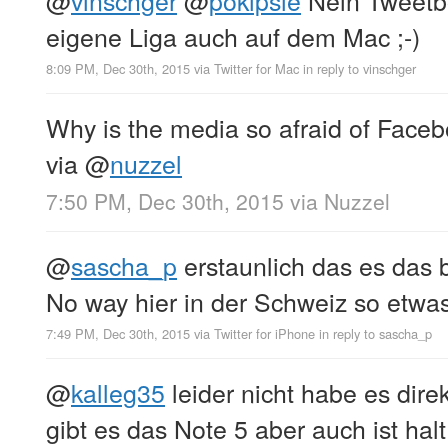
eigene Liga auch auf dem Mac ;-)
8:09 PM, Dec 30th, 2015
via
Twitter for Mac
in reply to vinschger
Why is the media so afraid of Face
via
@
nuzzel
7:50 PM, Dec 30th, 2015
via
Nuzzel
@
sascha_p
erstaunlich das es das b
No way hier in der Schweiz so etw
7:49 PM, Dec 30th, 2015
via
Twitter for iPhone
in reply to sascha_p
@
kalleg35
leider nicht habe es dire
gibt es das Note 5 aber auch ist halt