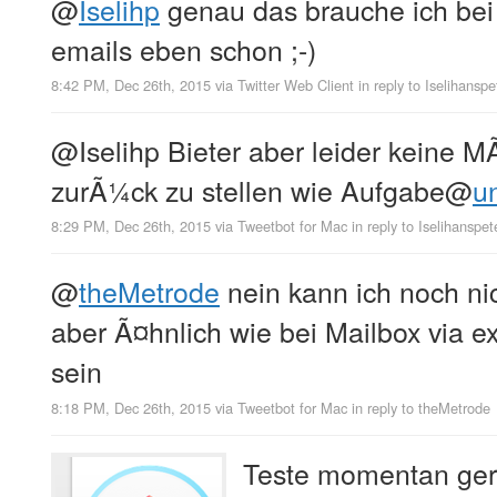
@
Iselihp
genau das brauche ich bei 
emails eben schon ;-)
8:42 PM, Dec 26th, 2015
via
Twitter Web Client
in reply to Iselihanspe
@Iselihp Bieter aber leider keine M
zurÃ¼ck zu stellen wie Aufgabe
@
u
8:29 PM, Dec 26th, 2015
via
Tweetbot for Mac
in reply to Iselihanspet
@
theMetrode
nein kann ich noch ni
aber Ã¤hnlich wie bei Mailbox via e
sein
8:18 PM, Dec 26th, 2015
via
Tweetbot for Mac
in reply to theMetrode
Teste momentan ger