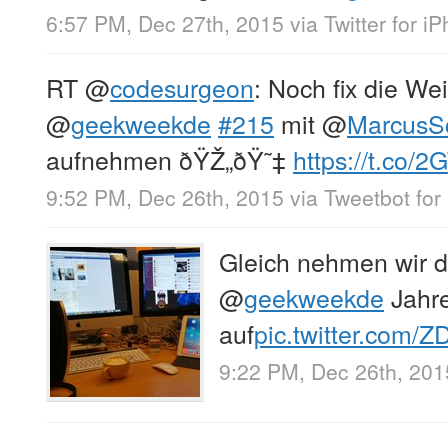
6:57 PM, Dec 27th, 2015
via
Twitter for i
RT
@
codesurgeon
: Noch fix die W
@
geekweekde
#215
mit
@
MarcusS
aufnehmen ðŸŽ„ðŸ˜‡
https://t.co/
9:52 PM, Dec 26th, 2015
via
Tweetbot for
Gleich nehmen wir 
@
geekweekde
Jahre
auf
pic.twitter.com
9:22 PM, Dec 26th, 201