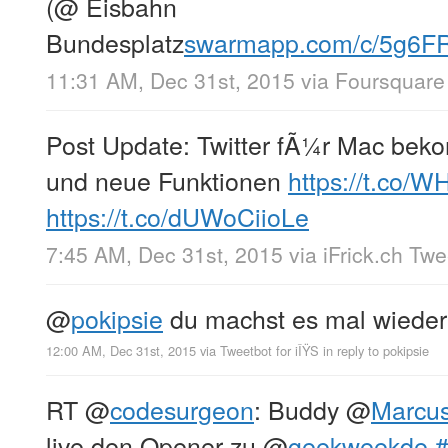
(@ Eisbahn
Bundesplatz
swarmapp.com/c/5g6F
11:31 AM, Dec 31st, 2015
via
Foursquare
Post Update: Twitter fÃ¼r Mac bek
und neue Funktionen
https://t.co/W
https://t.co/dUWoCiioLe
7:45 AM, Dec 31st, 2015
via
iFrick.ch Tw
@
pokipsie
du machst es mal wieder
12:00 AM, Dec 31st, 2015
via
Tweetbot for iÎŸS
in reply to pokipsie
RT
@
codesurgeon
: Buddy
@
Marcus
live den Opener zu
@
geekweekde