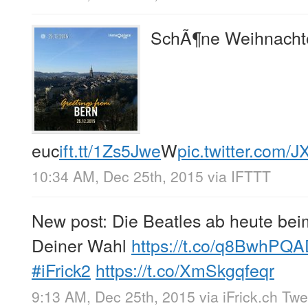
SchÃ¶ne Weihnacht
euc
ift.tt/1Zs5Jwe
W
pic.twitter.com
10:34 AM, Dec 25th, 2015
via
IFTTT
New post: Die Beatles ab heute bei
Deiner Wahl
https://t.co/q8BwhPQ
#iFrick2
https://t.co/XmSkgqfeqr
9:13 AM, Dec 25th, 2015
via
iFrick.ch Tw