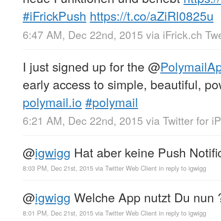
#iFrickPush
https://t.co/aZiRl0825u
6:47 AM, Dec 22nd, 2015
via
iFrick.ch Tw
I just signed up for the
@
PolymailA
early access to simple, beautiful, p
polymail.io
#polymail
6:21 AM, Dec 22nd, 2015
via
Twitter for 
@
igwigg
Hat aber keine Push Notifi
8:03 PM, Dec 21st, 2015
via
Twitter Web Client
in reply to igwigg
@
igwigg
Welche App nutzt Du nun
8:01 PM, Dec 21st, 2015
via
Twitter Web Client
in reply to igwigg