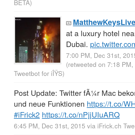
BETA
)
MatthewKeysLiv
at a luxury hotel nea
Dubai.
pic.twitter.c
7:00 PM, Dec 31st, 201
(retweeted on 7:18 PM,
Tweetbot for iÎŸS
)
Post Update: Twitter fÃ¼r Mac bek
und neue Funktionen
https://t.co/W
#iFrick2
https://t.co/nPjjUIuARQ
6:45 PM, Dec 31st, 2015
via
iFrick.ch Tw