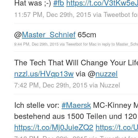
Hat was ;-)
#fb
https://t.co/V3tKw5
11:57 PM, Dec 29th, 2015
via
Tweetbot fo
@
Master_Schnief
65cm
9:44 PM, Dec 29th, 2015
via
Tweetbot for Mac
in reply to Master_Sch
The Tech That Will Change Your Lif
nzzl.us/HVqp13w
via
@
nuzzel
7:42 PM, Dec 29th, 2015
via
Nuzzel
Ich stelle vor:
#Maersk
MC-Kinney M
bestehend aus 1500 Teilen und 120 
https://t.co/Mj0JuieZQ2
https://t.c