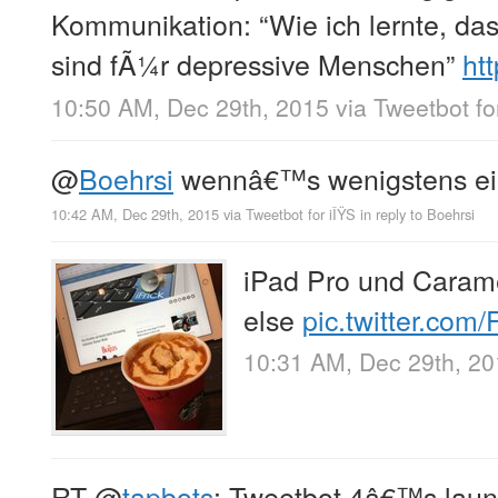
Kommunikation: “Wie ich lernte, das
sind fÃ¼r depressive Menschen”
htt
10:50 AM, Dec 29th, 2015
via
Tweetbot fo
@
Boehrsi
wennâ€™s wenigstens ein
10:42 AM, Dec 29th, 2015
via
Tweetbot for iÎŸS
in reply to Boehrsi
iPad Pro und Caram
else
pic.twitter.co
10:31 AM, Dec 29th, 2
RT
@
tapbots
: Tweetbot 4â€™s laun