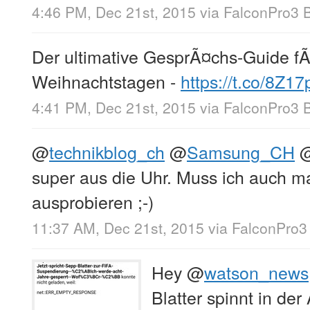
4:46 PM, Dec 21st, 2015
via
FalconPro3 
Der ultimative GesprÃ¤chs-Guide f
Weihnachtstagen -
https://t.co/8Z1
4:41 PM, Dec 21st, 2015
via
FalconPro3 
@
technikblog_ch
@
Samsung_CH
super aus die Uhr. Muss ich auch m
ausprobieren ;-)
11:37 AM, Dec 21st, 2015
via
FalconPro3
Hey
@
watson_news
Blatter spinnt in de