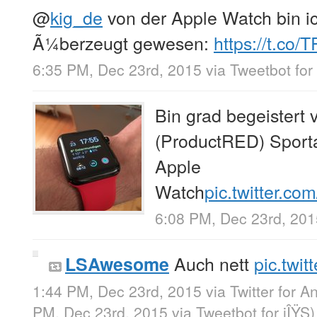
@
kig_de
von der Apple Watch bin i
Ã¼berzeugt gewesen:
https://t.co
6:35 PM, Dec 23rd, 2015
via
Tweetbot for
Bin grad begeistert 
(ProductRED) Sport
Apple
Watch
pic.twitter.
6:08 PM, Dec 23rd, 201
Auch nett
pic.tw
LSAwesome
1:44 PM, Dec 23rd, 2015
via
Twitter for A
PM, Dec 23rd, 2015
via
Tweetbot for iÎŸS
)