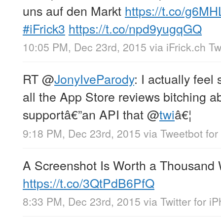
uns auf den Markt
https://t.co/g6M
#iFrick3
https://t.co/npd9yugqGQ
10:05 PM, Dec 23rd, 2015
via
iFrick.ch T
RT
@
JonyIveParody
: I actually feel
all the App Store reviews bitching ab
supportâ€”an API that
@
twi
â€¦
9:18 PM, Dec 23rd, 2015
via
Tweetbot for
A Screenshot Is Worth a Thousand
https://t.co/3QtPdB6PfQ
8:33 PM, Dec 23rd, 2015
via
Twitter for i