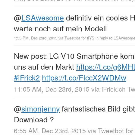
@
LSAwesome
definitiv ein cooles
warte noch auf mein Modell
1:55 PM, Dec 23rd, 2015
via
Tweetbot for iÎŸS
in reply to LSAwesom
New post: LG V10 Smartphone komm
uns auf den Markt
https://t.co/g6M
#iFrick2
https://t.co/FIccX2WDMw
11:05 AM, Dec 23rd, 2015
via
iFrick.ch T
@
simonjenny
fantastisches Bild gi
Download ?
6:55 AM, Dec 23rd, 2015
via
Tweetbot for