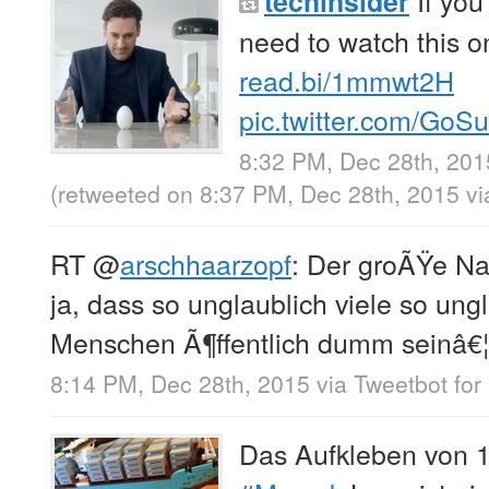
If you
techinsider
need to watch this o
read.bi/1mmwt2H
pic.twitter.com/Go
8:32 PM, Dec 28th, 201
(retweeted on 8:37 PM, Dec 28th, 2015
v
RT
@
arschhaarzopf
: Der groÃŸe Nac
ja, dass so unglaublich viele so un
Menschen Ã¶ffentlich dumm seinâ€¦
8:14 PM, Dec 28th, 2015
via
Tweetbot for 
Das Aufkleben von 1