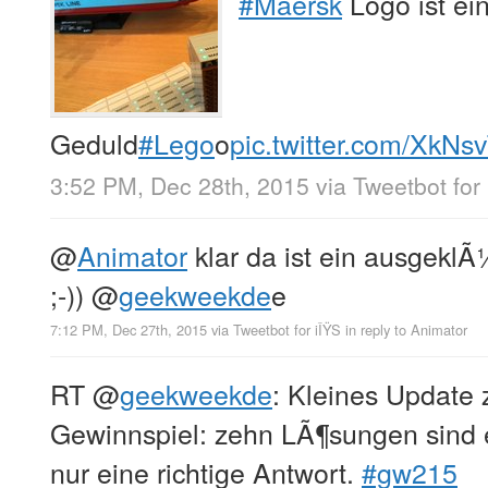
#Maersk
Logo ist ei
Geduld
#Lego
o
pic.twitter.com/XkN
3:52 PM, Dec 28th, 2015
via
Tweetbot for 
@
Animator
klar da ist ein ausgekl
;-))
@
geekweekde
e
7:12 PM, Dec 27th, 2015
via
Tweetbot for iÎŸS
in reply to Animator
RT
@
geekweekde
: Kleines Update
Gewinnspiel: zehn LÃ¶sungen sind e
nur eine richtige Antwort.
#gw215