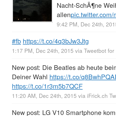
Nacht-SchÃ¶ne Wei
allen
pic.twitter.co
9:42 PM, Dec 24th, 201
#fb
https://t.co/4q3bJw3Jtg
1:17 PM, Dec 24th, 2015
via
Tweetbot for 
New post: Die Beatles ab heute bei
Deiner Wahl
https://t.co/q8BwhPQ
https://t.co/1r3m5b7QCF
11:20 AM, Dec 24th, 2015
via
iFrick.ch T
New post: LG V10 Smartphone komm