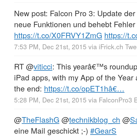
New post: Falcon Pro 3: Update der 
neue Funktionen und behebt Fehler
https://t.co/X0FRVY1ZmG
https://t
7:53 PM, Dec 21st, 2015
via
iFrick.ch Tw
RT
@
viticci
: This yearâ€™s roundu
iPad apps, with my App of the Year
the end:
https://t.co/opET1hâ€…
5:28 PM, Dec 21st, 2015
via
FalconPro3 
@
TheFlashG
@
technikblog_ch
@
S
eine Mail geschickt ;-)
#GearS