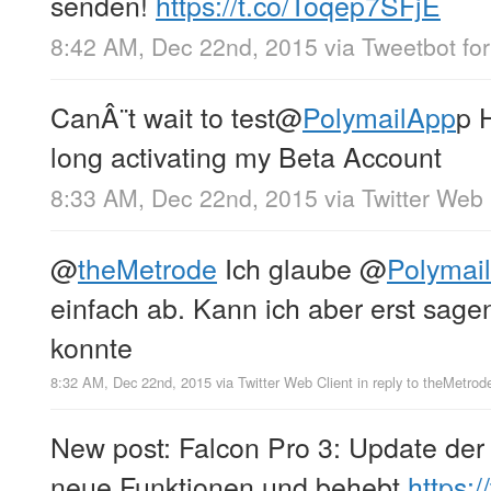
senden!
https://t.co/Toqep7SFjE
8:42 AM, Dec 22nd, 2015
via
Tweetbot for
CanÂ¨t wait to test
@
PolymailApp
p 
long activating my Beta Account
8:33 AM, Dec 22nd, 2015
via
Twitter Web 
@
theMetrode
Ich glaube
@
Polymai
einfach ab. Kann ich aber erst sage
konnte
8:32 AM, Dec 22nd, 2015
via
Twitter Web Client
in reply to theMetrod
New post: Falcon Pro 3: Update der 
neue Funktionen und behebt
https: