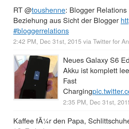
RT
@
toushenne
: Blogger Relations
Beziehung aus Sicht der Blogger
ht
#bloggerrelations
2:42 PM, Dec 31st, 2015
via
Twitter for A
Neues Galaxy S6 Ed
Akku ist komplett le
Fast
Charging
pic.twitte
2:35 PM, Dec 31st, 201
Kaffee fÃ¼r den Papa, Schlittschuh