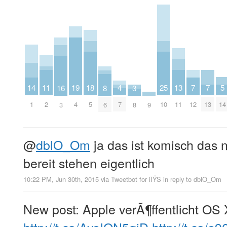
11
18
4
25
19
5
13
14
7
7
8
16
3
2
5
7
10
4
14
11
1
12
13
6
9
3
8
@
dblO_Om
ja das ist komisch das n
bereit stehen eigentlich
10:22 PM, Jun 30th, 2015
via
Tweetbot for iÎŸS
in reply to dblO_Om
New post: Apple verÃ¶ffentlicht OS 
http://t.co/AyeIQN5qjD
http://t.co