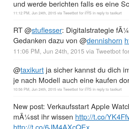
und werde berichten falls es eine Sc
11:12 PM, Jun 24th, 2015
via
Tweetbot for iÎŸS
in reply to taxikurt
RT
@
stuflesser
: Digitalstrategie f
Gedanken dazu von
@
dennishorn
h
11:06 PM, Jun 24th, 2015
via
Tweetbot for
@
taxikurt
ja sicher kannst du dich i
je nach Modell auch eine kaufen dor
10:56 PM, Jun 24th, 2015
via
Tweetbot for iÎŸS
in reply to taxikurt
New post: Verkaufsstart Apple Watc
mÃ¼sst ihr wissen
http://t.co/YK4
http://t.co/6JM4AXcQEx