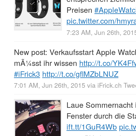
Preisen
#AppleWatc
pic.twitter.com/hmy
7:23 AM, Jun 26th, 201
New post: Verkaufsstart Apple Watc
mÃ¼sst ihr wissen
http://t.co/YK4
#iFrick3
http://t.co/gflMZbLNUZ
7:01 AM, Jun 26th, 2015
via
iFrick.ch Tw
Laue Sommernacht i
Fenster durch die S
ift.tt/1GuR4Wb
pic.