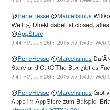
@
ReneHesse
@
Marcelismus
Willko
Welt ;-) Direkt dabei ist closed, alle
@
AppStore
3:44 PM, Jun 26th, 2015
via
Twitter Web C
@
ReneHesse
@
Marcelismus
DafÃ¼r
Store und OutOfThe Box gibt es Fa
3:41 PM, Jun 26th, 2015
via
Twitter Web C
@
ReneHesse
@
Marcelismus
Gibt v
Apps im AppStore zum Beispiel Bria
https://t.co/AHXTDVqC8U