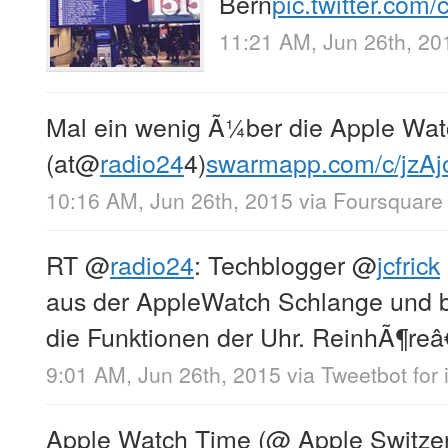
Bern
pic.twitter.co
11:21 AM, Jun 26th, 20
Mal ein wenig Ã¼ber die Apple Wat
(at
@
radio24
4)
swarmapp.com/c/jzA
10:16 AM, Jun 26th, 2015
via
Foursquare
RT
@
radio24
: Techblogger
@
jcfrick
aus der AppleWatch Schlange und 
die Funktionen der Uhr. ReinhÃ¶reâ
9:01 AM, Jun 26th, 2015
via
Tweetbot for 
Apple Watch Time (@ Apple Switzerl