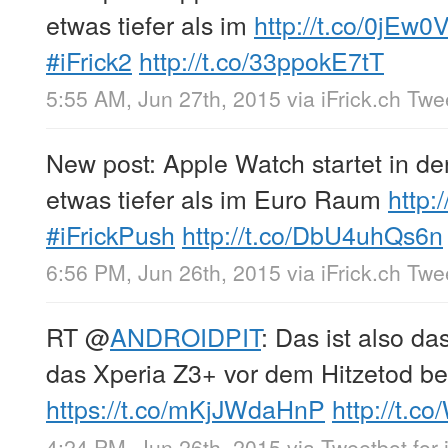
etwas tiefer als im
http://t.co/0jEw
#iFrick2
http://t.co/33ppokE7tT
5:55 AM, Jun 27th, 2015
via
iFrick.ch Tw
New post: Apple Watch startet in de
etwas tiefer als im Euro Raum
http:
#iFrickPush
http://t.co/DbU4uhQs6n
6:56 PM, Jun 26th, 2015
via
iFrick.ch Tw
RT
@
ANDROIDPIT
: Das ist also d
das Xperia Z3+ vor dem Hitzetod be
https://t.co/mKjJWdaHnP
http://t.c
4:24 PM, Jun 26th, 2015
via
Tweetbot for 