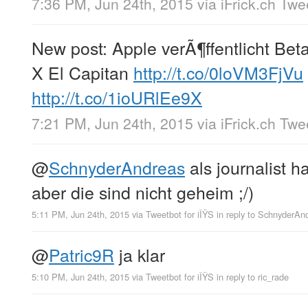
7:36 PM, Jun 24th, 2015
via
iFrick.ch Tw
New post: Apple verÃ¶ffentlicht Be
X El Capitan
http://t.co/0loVM3FjVu
http://t.co/1ioURlEe9X
7:21 PM, Jun 24th, 2015
via
iFrick.ch Tw
@
SchnyderAndreas
als journalist h
aber die sind nicht geheim ;/)
5:11 PM, Jun 24th, 2015
via
Tweetbot for iÎŸS
in reply to SchnyderAn
@
Patric9R
ja klar
5:10 PM, Jun 24th, 2015
via
Tweetbot for iÎŸS
in reply to ric_rade