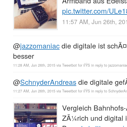
Armband aus Edelst
pic.twitter.com/UL
11:57 AM, Jun 26th, 20
@
jazzomaniac
die digitale ist schÃ¤
besser
11:28 AM, Jun 26th, 2015
via
Tweetbot for iÎŸS
in reply to jazzomania
@
SchnyderAndreas
die digitale gef
11:27 AM, Jun 26th, 2015
via
Tweetbot for iÎŸS
in reply to SchnyderA
Vergleich Bahnhofs-
ZÃ¼rich und digital 