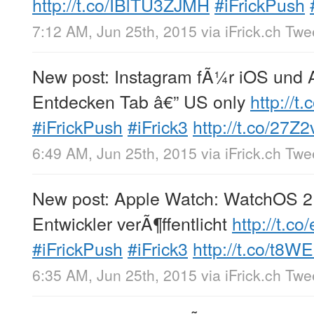
http://t.co/IBlTU3ZJMH
#iFrickPush
7:12 AM, Jun 25th, 2015
via
iFrick.ch Tw
New post: Instagram fÃ¼r iOS und A
Entdecken Tab â€” US only
http://
#iFrickPush
#iFrick3
http://t.co/27
6:49 AM, Jun 25th, 2015
via
iFrick.ch Tw
New post: Apple Watch: WatchOS 2
Entwickler verÃ¶ffentlicht
http://t.c
#iFrickPush
#iFrick3
http://t.co/t8
6:35 AM, Jun 25th, 2015
via
iFrick.ch Tw