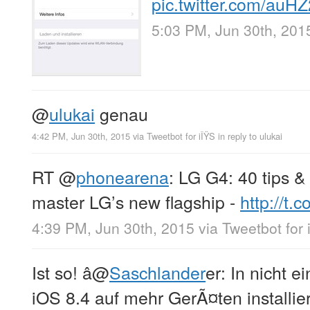
pic.twitter.com/auH
5:03 PM, Jun 30th, 201
@
ulukai
genau
4:42 PM, Jun 30th, 2015
via
Tweetbot for iÎŸS
in reply to ulukai
RT
@
phonearena
: LG G4: 40 tips & 
master LG’s new flagship -
http://t
4:39 PM, Jun 30th, 2015
via
Tweetbot for 
Ist so! â
@
Saschlander
er: In nicht 
iOS 8.4 auf mehr GerÃ¤ten installier