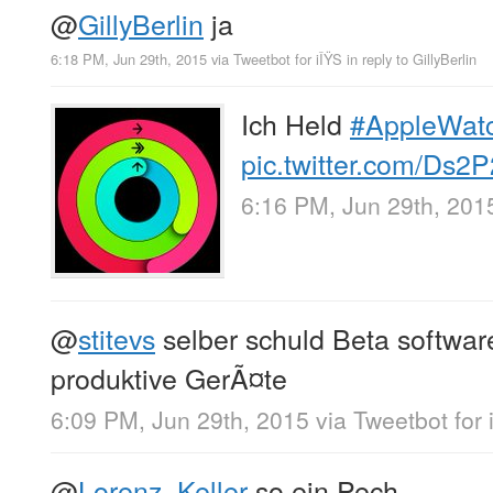
@
GillyBerlin
ja
6:18 PM, Jun 29th, 2015
via
Tweetbot for iÎŸS
in reply to GillyBerlin
Ich Held
#AppleWat
pic.twitter.com/Ds2
6:16 PM, Jun 29th, 201
@
stitevs
selber schuld Beta softwar
produktive GerÃ¤te
6:09 PM, Jun 29th, 2015
via
Tweetbot for 
@
Lorenz_Keller
so ein Pech