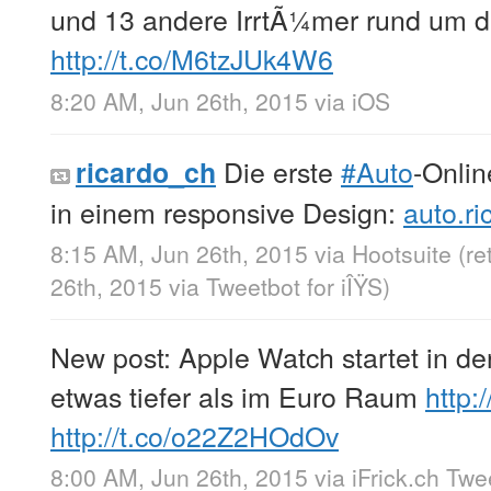
und 13 andere IrrtÃ¼mer rund um d
http://t.co/M6tzJUk4W6
8:20 AM, Jun 26th, 2015
via
iOS
Die erste
#Auto
-Onlin
ricardo_ch
in einem responsive Design:
auto.ri
8:15 AM, Jun 26th, 2015
via
Hootsuite
(r
26th, 2015
via
Tweetbot for iÎŸS
)
New post: Apple Watch startet in de
etwas tiefer als im Euro Raum
http:
http://t.co/o22Z2HOdOv
8:00 AM, Jun 26th, 2015
via
iFrick.ch Tw