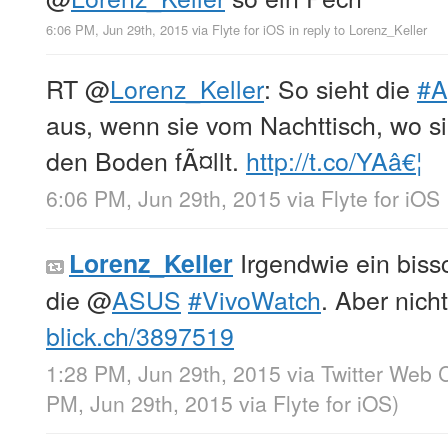
6:06 PM, Jun 29th, 2015
via
Flyte for iOS
in reply to Lorenz_Keller
RT
@
Lorenz_Keller
: So sieht die
#A
aus, wenn sie vom Nachttisch, wo si
den Boden fÃ¤llt.
http://t.co/YAâ€¦
6:06 PM, Jun 29th, 2015
via
Flyte for iOS
Irgendwie ein biss
Lorenz_Keller
die
@
ASUS
#VivoWatch
. Aber nich
blick.ch/3897519
1:28 PM, Jun 29th, 2015
via
Twitter Web C
PM, Jun 29th, 2015
via
Flyte for iOS
)