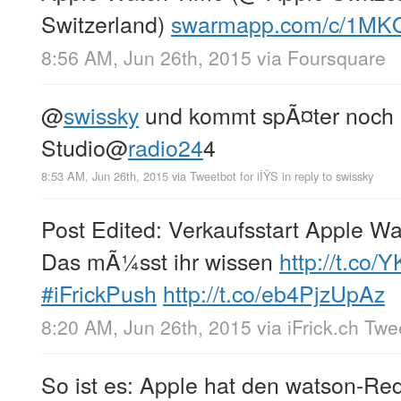
Switzerland)
swarmapp.com/c/1MK
8:56 AM, Jun 26th, 2015
via
Foursquare
@
swissky
und kommt spÃ¤ter noch b
Studio
@
radio24
4
8:53 AM, Jun 26th, 2015
via
Tweetbot for iÎŸS
in reply to swissky
Post Edited: Verkaufsstart Apple Wa
Das mÃ¼sst ihr wissen
http://t.co
#iFrickPush
http://t.co/eb4PjzUpAz
8:20 AM, Jun 26th, 2015
via
iFrick.ch Tw
So ist es: Apple hat den watson-Re