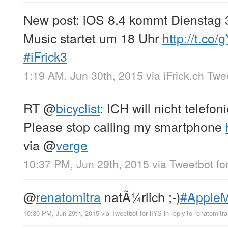
New post: iOS 8.4 kommt Dienstag 
Music startet um 18 Uhr
http://t.co
#iFrick3
1:19 AM, Jun 30th, 2015
via
iFrick.ch Tw
RT
@
bicyclist
: ICH will nicht telefoni
Please stop calling my smartphone
via
@
verge
10:37 PM, Jun 29th, 2015
via
Tweetbot for
@
renatomitra
natÃ¼rlich ;-)
#AppleM
10:30 PM, Jun 29th, 2015
via
Tweetbot for iÎŸS
in reply to renatomitra