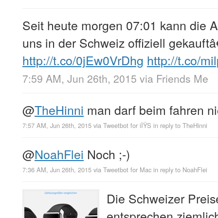
Seit heute morgen 07:01 kann die 
uns in der Schweiz offiziell gekauftâ
http://t.co/0jEw0VrDhg
http://t.co/m
7:59 AM, Jun 26th, 2015
via
Friends Me
@
TheHinni
man darf beim fahren nich
7:57 AM, Jun 26th, 2015
via
Tweetbot for iÎŸS
in reply to TheHinni
@
NoahFlei
Noch ;-)
7:36 AM, Jun 26th, 2015
via
Tweetbot for Mac
in reply to NoahFlei
Die Schweizer Preis
entsprechen ziemlic