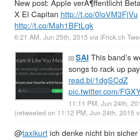
New post: Apple verÃ¶ffentlicht Be
X El Capitan
http://t.co/0loVM3FjVu
http://t.co/Mah1BFtLgk
6:21 AM, Jun 25th, 2015
via
iFrick.ch Tw
This band’s we
SAI
songs to rack up pa
read.bi/1dgSCdZ
pic.twitter.com/FG
11:11 PM, Jun 24th, 20
(retweeted on 11:12 PM, Jun 24th, 2015
v
@
taxikurt
ich denke nicht bin siche