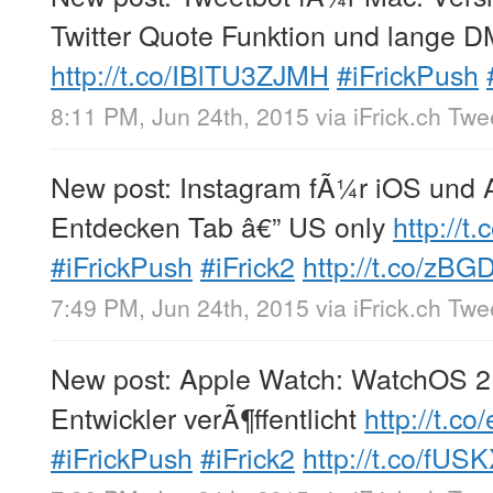
Twitter Quote Funktion und lange
http://t.co/IBlTU3ZJMH
#iFrickPush
8:11 PM, Jun 24th, 2015
via
iFrick.ch Tw
New post: Instagram fÃ¼r iOS und A
Entdecken Tab â€” US only
http://
#iFrickPush
#iFrick2
http://t.co/zB
7:49 PM, Jun 24th, 2015
via
iFrick.ch Tw
New post: Apple Watch: WatchOS 2
Entwickler verÃ¶ffentlicht
http://t.c
#iFrickPush
#iFrick2
http://t.co/fU