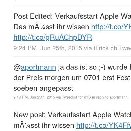
Post Edited: Verkaufsstart Apple Wa
Das mÃ¼sst ihr wissen
http://t.co
http://t.co/gRuAChpDYR
9:24 PM, Jun 25th, 2015
via
iFrick.ch Tw
@
aportmann
ja das ist so ;-) wurde
der Preis morgen um 0701 erst Fest
soeben angepasst
9:18 PM, Jun 25th, 2015
via
Tweetbot for iÎŸS
in reply to aportmann
New post: Verkaufsstart Apple Watc
mÃ¼sst ihr wissen
http://t.co/YK4