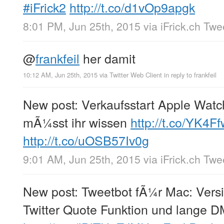
#iFrick2
http://t.co/d1vOp9apgk
8:01 PM, Jun 25th, 2015
via
iFrick.ch Tw
@
frankfeil
her damit
10:12 AM, Jun 25th, 2015
via
Twitter Web Client
in reply to frankfeil
New post: Verkaufsstart Apple Watc
mÃ¼sst ihr wissen
http://t.co/YK4
http://t.co/uOSB57Iv0g
9:01 AM, Jun 25th, 2015
via
iFrick.ch Tw
New post: Tweetbot fÃ¼r Mac: Versi
Twitter Quote Funktion und lange