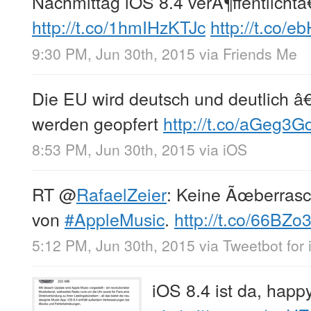
Nachmittag iOS 8.4 verÃ¶ffentlichtâ
http://t.co/1hmIHzKTJc
http://t.co/
9:30 PM, Jun 30th, 2015
via
Friends Me
Die EU wird deutsch und deutlich â
werden geopfert
http://t.co/aGeg3G
8:53 PM, Jun 30th, 2015
via
iOS
RT
@
RafaelZeier
: Keine Ãœberras
von
#AppleMusic
.
http://t.co/66BZo
5:12 PM, Jun 30th, 2015
via
Tweetbot for 
iOS 8.4 ist da, hap