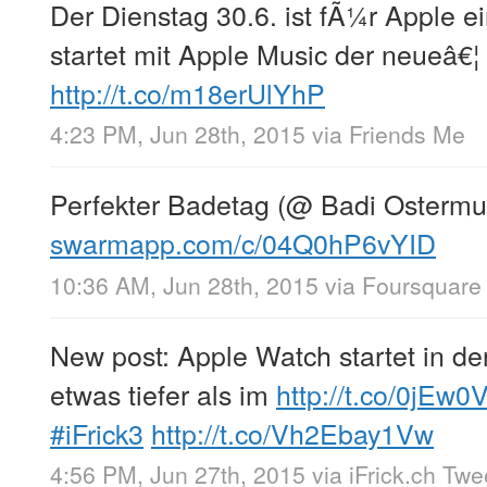
Der Dienstag 30.6. ist fÃ¼r Apple e
startet mit Apple Music der neueâ€¦
http://t.co/m18erUlYhP
4:23 PM, Jun 28th, 2015
via
Friends Me
Perfekter Badetag (@ Badi Ostermu
swarmapp.com/c/04Q0hP6vYID
10:36 AM, Jun 28th, 2015
via
Foursquare
New post: Apple Watch startet in de
etwas tiefer als im
http://t.co/0jEw
#iFrick3
http://t.co/Vh2Ebay1Vw
4:56 PM, Jun 27th, 2015
via
iFrick.ch Tw