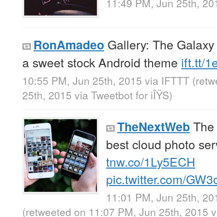
11:49 PM, Jun 25th, 20
Gallery: The Galaxy
RonAmadeo
a sweet stock Android theme
ift.tt/
10:55 PM, Jun 25th, 2015
via
IFTTT
(ret
25th, 2015
via
Tweetbot for iÎŸS
)
The d
TheNextWeb
best cloud photo ser
tnw.co/1Ly5ECH
pic.twitter.com/GW
11:01 PM, Jun 25th, 20
(retweeted on 11:07 PM, Jun 25th, 2015
v