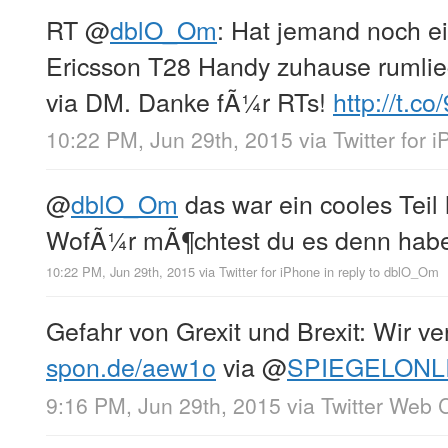
RT
@
dblO_Om
: Hat jemand noch ei
Ericsson T28 Handy zuhause rumli
via DM. Danke fÃ¼r RTs!
http://t.co
10:22 PM, Jun 29th, 2015
via
Twitter for 
@
dblO_Om
das war ein cooles Teil 
WofÃ¼r mÃ¶chtest du es denn ha
10:22 PM, Jun 29th, 2015
via
Twitter for iPhone
in reply to dblO_Om
Gefahr von Grexit und Brexit: Wir v
spon.de/aew1o
via
@
SPIEGELONL
9:16 PM, Jun 29th, 2015
via
Twitter Web C