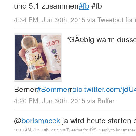
und 5.1 zusammen
#fb
 #fb
4:34 PM, Jun 30th, 2015
via
Tweetbot for 
“GÃ¤big warm dusse
Berner
#Sommer
r
pic.twitter.com/jd
4:20 PM, Jun 30th, 2015
via
Buffer
@
borismacek
ja wird heute starten 
10:10 AM, Jun 30th, 2015
via
Tweetbot for iÎŸS
in reply to borismacek