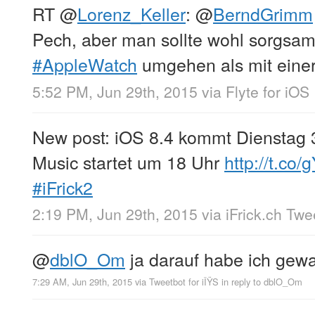
RT
@
Lorenz_Keller
:
@
BerndGrimm
Pech, aber man sollte wohl sorgsam
#AppleWatch
umgehen als mit einer
5:52 PM, Jun 29th, 2015
via
Flyte for iOS
New post: iOS 8.4 kommt Dienstag 
Music startet um 18 Uhr
http://t.co
#iFrick2
2:19 PM, Jun 29th, 2015
via
iFrick.ch Tw
@
dblO_Om
ja darauf habe ich gew
7:29 AM, Jun 29th, 2015
via
Tweetbot for iÎŸS
in reply to dblO_Om