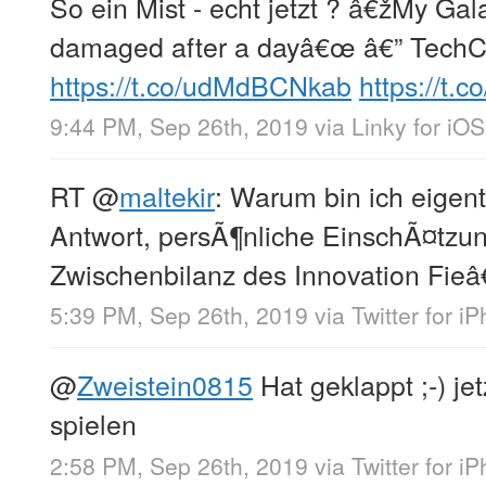
So ein Mist - echt jetzt ? â€žMy Gala
damaged after a dayâ€œ â€” Tech
https://t.co/udMdBCNkab
https://t
9:44 PM, Sep 26th, 2019
via
Linky for iOS
RT
@
maltekir
: Warum bin ich eigen
Antwort, persÃ¶nliche EinschÃ¤tzun
Zwischenbilanz des Innovation Fieâ
5:39 PM, Sep 26th, 2019
via
Twitter for i
@
Zweistein0815
Hat geklappt ;-) j
spielen
2:58 PM, Sep 26th, 2019
via
Twitter for i