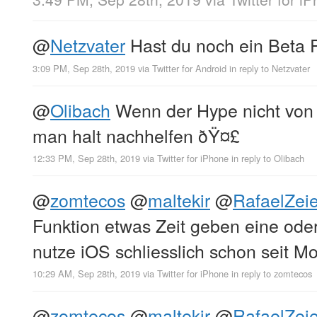
@
Netzvater
Hast du noch ein Beta Pro
3:09 PM, Sep 28th, 2019
via
Twitter for Android
in reply to Netzvater
@
Olibach
Wenn der Hype nicht von
man halt nachhelfen ðŸ¤£
12:33 PM, Sep 28th, 2019
via
Twitter for iPhone
in reply to Olibach
@
zomtecos
@
maltekir
@
RafaelZeie
Funktion etwas Zeit geben eine od
nutze iOS schliesslich schon seit M
10:29 AM, Sep 28th, 2019
via
Twitter for iPhone
in reply to zomtecos
@
zomtecos
@
maltekir
@
RafaelZeie