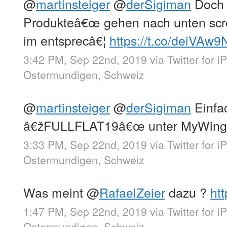
@
martinsteiger
@
derSigiman
Doch 
Produkteâ€œ gehen nach unten scr
im entsprecâ€¦
https://t.co/deiVAw
3:42 PM, Sep 22nd, 2019
via
Twitter for 
Ostermundigen, Schweiz
@
martinsteiger
@
derSigiman
Einfa
â€žFULLFLAT19â€œ unter MyWing
3:33 PM, Sep 22nd, 2019
via
Twitter for 
Ostermundigen, Schweiz
Was meint
@
RafaelZeier
dazu ?
ht
1:47 PM, Sep 22nd, 2019
via
Twitter for 
Ostermundigen, Schweiz