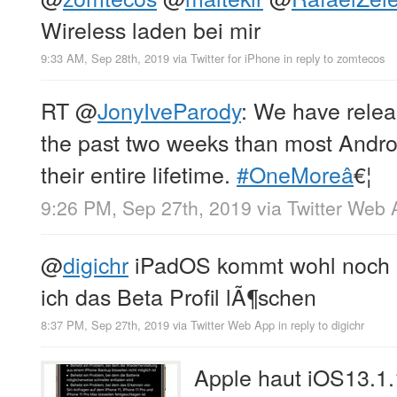
Wireless laden bei mir
9:33 AM, Sep 28th, 2019
via
Twitter for iPhone
in reply to zomtecos
RT
@
JonyIveParody
: We have rele
the past two weeks than most Andro
their entire lifetime.
#OneMoreâ
€¦
9:26 PM, Sep 27th, 2019
via
Twitter Web 
@
digichr
iPadOS kommt wohl noch 
ich das Beta Profil lÃ¶schen
8:37 PM, Sep 27th, 2019
via
Twitter Web App
in reply to digichr
Apple haut iOS13.1.