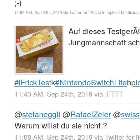
;-)
11:59 AM, Sep 24th, 2019
via
Twitter for iPhone
in reply to MartinJun
Auf dieses TestgerÃ¤
Jungmannschaft sch
#iFrickTest
k
#NintendoSwitchLite
h
pi
11:43 AM, Sep 24th, 2019
via
IFTTT
@
stefaneggli
@
RafaelZeier
@
swiss
Warum willst du sie nicht ?
11:08 AM, Sep 24th, 2019
via
Twitter for 