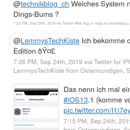
@
technikblog_ch
Welches System nu
Dings-Bums ?
7:52 PM, Sep 24th, 2019
via
Twitter Web App
in reply to technikblog_
@
LemmysTechKiste
Ich bekomme d
Edition ðŸ¤£
7:26 PM, Sep 24th, 2019
via
Twitter for i
LemmysTechKiste
from
Ostermundigen, 
Das nenn ich mal ei
#iOS13
.1 (komme vo
pic.twitter.com/I1i7
7:15 PM, Sep 24th, 201
from
Ostermundigen, S