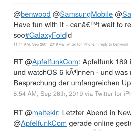
@
benwood
@
SamsungMobile
@
S
Have fun with it - canâ€™t wait to re
soo
#GalaxyFold
ld
11:11 AM, Sep 26th, 2019
via
Twitter for iPhone
in reply to benwood
RT
@
ApfelfunkCom
: Apfelfunk 189 
und watchOS 6 kÃ¶nnen - und was n
Besprechung der umfangreichen Up
8:54 AM, Sep 26th, 2019
via
Twitter for i
RT
@
maltekir
: Letzter Abend in Ne
@
ApfelfunkCom
gerade online geste