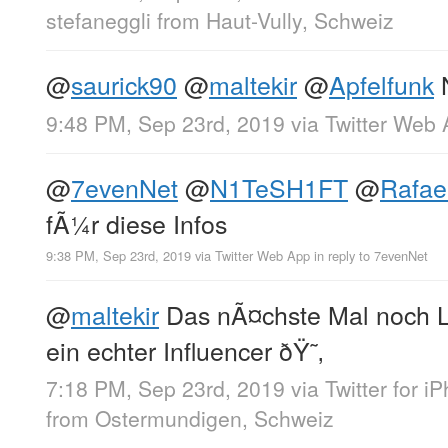
stefaneggli
from
Haut-Vully, Schweiz
@
saurick90
@
maltekir
@
Apfelfunk
N
9:48 PM, Sep 23rd, 2019
via
Twitter Web
@
7evenNet
@
N1TeSH1FT
@
Rafae
fÃ¼r diese Infos
9:38 PM, Sep 23rd, 2019
via
Twitter Web App
in reply to 7evenNet
@
maltekir
Das nÃ¤chste Mal noch L
ein echter Influencer ðŸ˜‚
7:18 PM, Sep 23rd, 2019
via
Twitter for i
from
Ostermundigen, Schweiz