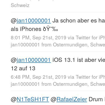
Schweiz
@
jan10000001
Ja schon aber es ha
als iPhones ðŸ˜‰
8:01 PM, Sep 21st, 2019
via
Twitter for i
jan10000001
from
Ostermundigen, Schwe
@
jan10000001
iOS 13.1 ist aber vie
12 auf 13
6:48 PM, Sep 21st, 2019
via
Twitter for i
jan10000001
from
Ostermundigen, Schwe
@
N1TeSH1FT
@
RafaelZeier
Drum b