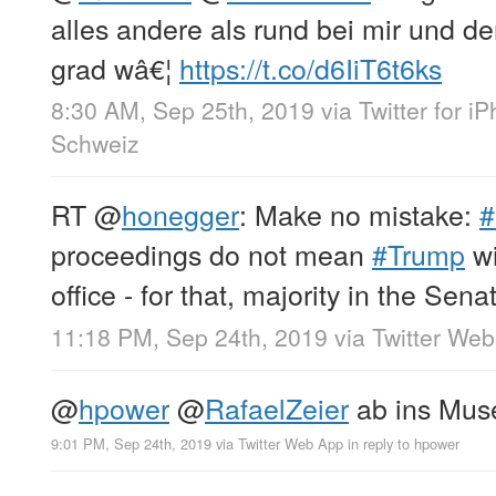
alles andere als rund bei mir und d
grad wâ€¦
https://t.co/d6IiT6t6ks
8:30 AM, Sep 25th, 2019
via
Twitter for i
Schweiz
RT
@
honegger
: Make no mistake:
#
proceedings do not mean
#Trump
wi
office - for that, majority in the Sena
11:18 PM, Sep 24th, 2019
via
Twitter We
@
hpower
@
RafaelZeier
ab ins Muse
9:01 PM, Sep 24th, 2019
via
Twitter Web App
in reply to hpower