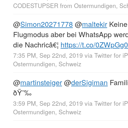
CODESTUPSER
from
Ostermundigen, Sc
@
Simon20271778
@
maltekir
Keine
Flugmodus aber bei WhatsApp werde
die Nachricâ€¦
https://t.co/0ZWpGg
7:35 PM, Sep 22nd, 2019
via
Twitter for 
Ostermundigen, Schweiz
@
martinsteiger
@
derSigiman
Famili
ðŸ˜‰
3:59 PM, Sep 22nd, 2019
via
Twitter for 
Ostermundigen, Schweiz