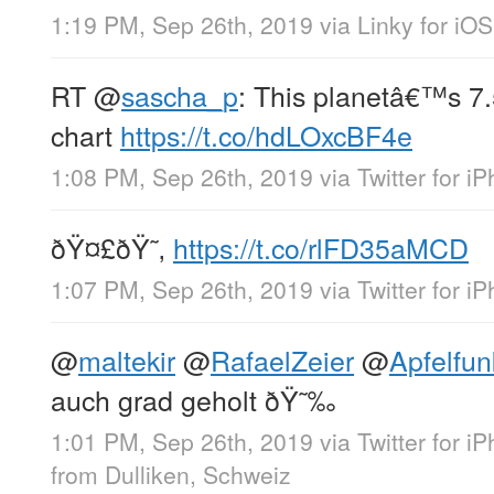
1:19 PM, Sep 26th, 2019
via
Linky for iOS
RT
@
sascha_p
: This planetâ€™s 7.5
chart
https://t.co/hdLOxcBF4e
1:08 PM, Sep 26th, 2019
via
Twitter for i
ðŸ¤£ðŸ˜‚
https://t.co/rlFD35aMCD
1:07 PM, Sep 26th, 2019
via
Twitter for i
@
maltekir
@
RafaelZeier
@
Apfelfu
auch grad geholt ðŸ˜‰
1:01 PM, Sep 26th, 2019
via
Twitter for i
from
Dulliken, Schweiz