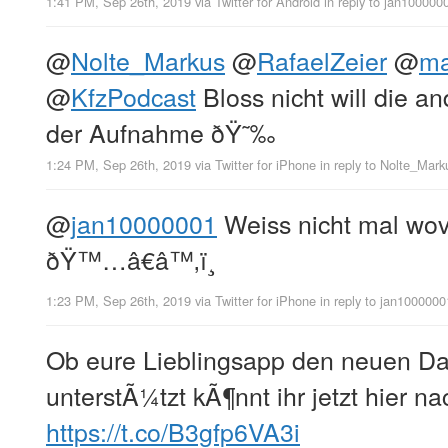
1:41 PM, Sep 26th, 2019
via
Twitter for Android
in reply to jan100000
@
Nolte_Markus
@
RafaelZeier
@
ma
@
KfzPodcast
Bloss nicht will die a
der Aufnahme ðŸ˜‰
1:24 PM, Sep 26th, 2019
via
Twitter for iPhone
in reply to Nolte_Mark
@
jan10000001
Weiss nicht mal wov
ðŸ™…â€â™‚ï¸
1:23 PM, Sep 26th, 2019
via
Twitter for iPhone
in reply to jan1000000
Ob eure Lieblingsapp den neuen D
unterstÃ¼tzt kÃ¶nnt ihr jetzt hier n
https://t.co/B3gfp6VA3i