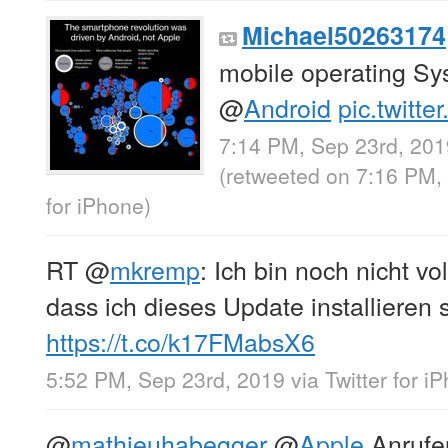
Michael50263174
mobile operating S
@
Android
pic.twitt
7:14 PM, Sep 23rd, 201
(retweeted on 7:16 PM,
for iPhone
)
RT
@
mkremp
: Ich bin noch nicht v
dass ich dieses Update installieren s
https://t.co/k17FMabsX6
5:52 PM, Sep 23rd, 2019
via
Twitter for i
@
mathieuhabegger
@
Apple
Anrufe