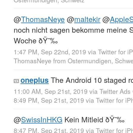
@
ThomasNeye
@
maltekir
@
AppleS
noch nicht sagen bekomme meine Se
Woche ðŸ˜‰
1:47 PM, Sep 22nd, 2019
via
Twitter for 
ThomasNeye
from
Ostermundigen, Schwe
The Android 10 staged ro
oneplus
11:00 AM, Sep 21st, 2019
via
Twitter Ad
8:49 PM, Sep 21st, 2019
via
Twitter for i
@
SwissInHKG
Kein Mitleid ðŸ˜‰
8:47 PM, Sep 21st, 2019
via
Twitter for i