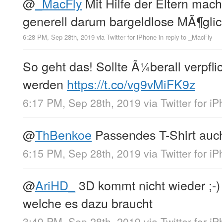
@
_MacFly
Mit Hilfe der Eltern mac
generell darum bargeldlose MÃ¶glic
6:28 PM, Sep 28th, 2019
via
Twitter for iPhone
in reply to _MacFly
So geht das! Sollte Ã¼berall verpfl
werden
https://t.co/vg9vMiFK9z
6:17 PM, Sep 28th, 2019
via
Twitter for i
@
ThBenkoe
Passendes T-Shirt auc
6:15 PM, Sep 28th, 2019
via
Twitter for i
@
AriHD_
3D kommt nicht wieder ;-)
welche es dazu braucht
3:49 PM, Sep 28th, 2019
via
Twitter for i