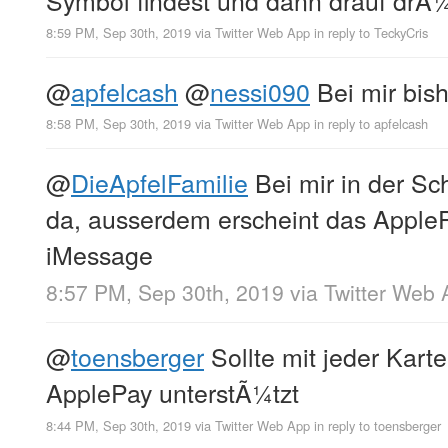
8:59 PM, Sep 30th, 2019
via
Twitter Web App
in reply to TeckyCris
@
apfelcash
@
nessi090
Bei mir bish
8:58 PM, Sep 30th, 2019
via
Twitter Web App
in reply to apfelcash
@
DieApfelFamilie
Bei mir in der Sc
da, ausserdem erscheint das AppleP
iMessage
8:57 PM, Sep 30th, 2019
via
Twitter Web 
@
toensberger
Sollte mit jeder Kart
ApplePay unterstÃ¼tzt
8:44 PM, Sep 30th, 2019
via
Twitter Web App
in reply to toensberger