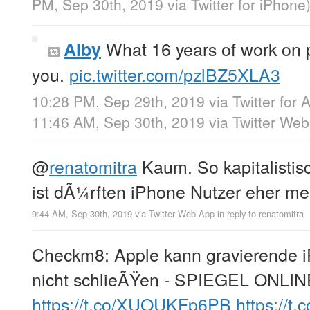
PM, Sep 30th, 2019
via
Twitter for iPhone
What 16 years of work on 
Alby
you.
pic.twitter.com/pzlBZ5XLA3
10:28 PM, Sep 29th, 2019
via
Twitter for 
11:46 AM, Sep 30th, 2019
via
Twitter We
@
renatomitra
Kaum. So kapitalistis
ist dÃ¼rften iPhone Nutzer eher me
9:44 AM, Sep 30th, 2019
via
Twitter Web App
in reply to renatomitra
Checkm8: Apple kann gravierende 
nicht schlieÃŸen - SPIEGEL ONLIN
https://t.co/XUOUKFp6PB
https://t