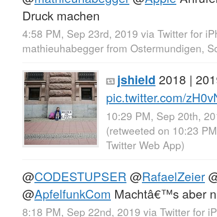
Druck machen
4:58 PM, Sep 23rd, 2019
via
Twitter for i
mathieuhabegger
from
Ostermundigen, S
2018 | 201
jshield
pic.twitter.com/zH
10:29 PM, Sep 20th, 2
(retweeted on 10:23 P
Twitter Web App
)
@
CODESTUPSER
@
RafaelZeier
@
ApfelfunkCom
Machtâ€™s aber ni
8:18 PM, Sep 22nd, 2019
via
Twitter for 