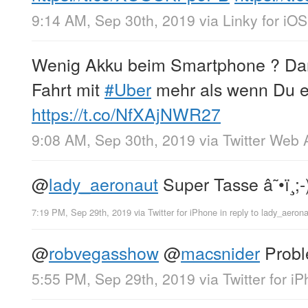
9:14 AM, Sep 30th, 2019
via
Linky for iOS
Wenig Akku beim Smartphone ? Dan
Fahrt mit
#Uber
mehr als wenn Du ei
https://t.co/NfXAjNWR27
9:08 AM, Sep 30th, 2019
via
Twitter Web 
@
lady_aeronaut
Super Tasse â˜•ï¸;-
7:19 PM, Sep 29th, 2019
via
Twitter for iPhone
in reply to lady_aeron
@
robvegasshow
@
macsnider
Probl
5:55 PM, Sep 29th, 2019
via
Twitter for i