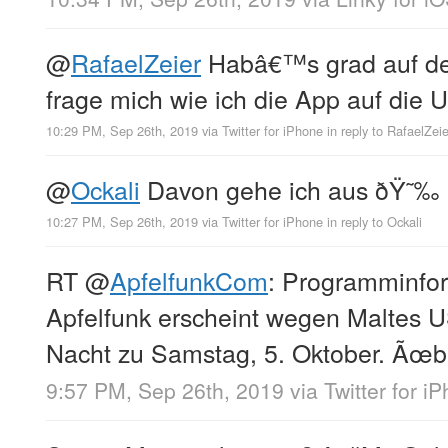
@
RafaelZeier
Habâ€™s grad auf de
frage mich wie ich die App auf die
10:29 PM, Sep 26th, 2019
via
Twitter for iPhone
in reply to RafaelZeie
@
Ockali
Davon gehe ich aus ðŸ˜‰
10:27 PM, Sep 26th, 2019
via
Twitter for iPhone
in reply to Ockali
RT
@
ApfelfunkCom
: Programminfo
Apfelfunk erscheint wegen Maltes U
Nacht zu Samstag, 5. Oktober. Ãœb
9:57 PM, Sep 26th, 2019
via
Twitter for i