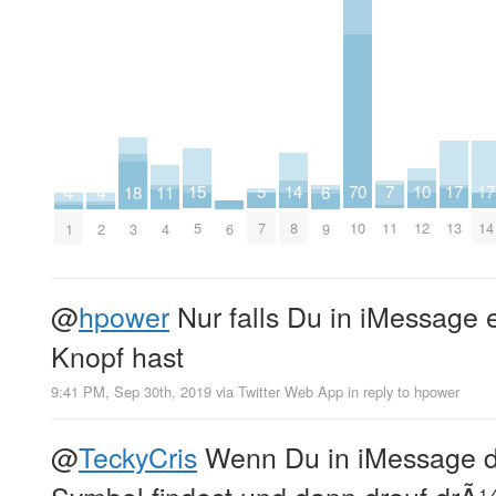
15
10
17
17
5
14
70
7
2
4
4
18
11
6
5
12
13
14
7
8
10
11
6
1
2
3
4
9
@
hpower
Nur falls Du in iMessage
Knopf hast
9:41 PM, Sep 30th, 2019
via
Twitter Web App
in reply to hpower
@
TeckyCris
Wenn Du in iMessage 
Symbol findest und dann drauf drÃ