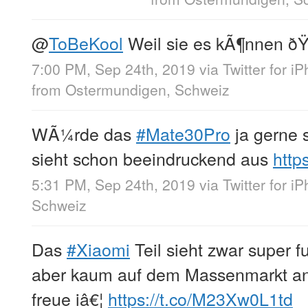
@
ToBeKool
Weil sie es kÃ¶nnen ð
7:00 PM, Sep 24th, 2019
via
Twitter for i
from
Ostermundigen, Schweiz
WÃ¼rde das
#Mate30Pro
ja gerne 
sieht schon beeindruckend aus
http
5:31 PM, Sep 24th, 2019
via
Twitter for i
Schweiz
Das
#Xiaomi
Teil sieht zwar super fu
aber kaum auf dem Massenmarkt a
freue iâ€¦
https://t.co/M23Xw0L1td