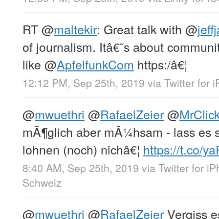
RT
@
maltekir
: Great talk with
@
jeff
of journalism. Itâ€˜s about communi
like
@
ApfelfunkCom
https:/â€¦
12:12 PM, Sep 25th, 2019
via
Twitter for 
@
mwuethri
@
RafaelZeier
@
MrClic
mÃ¶glich aber mÃ¼hsam - lass es s
lohnen (noch) nichâ€¦
https://t.co/y
8:40 AM, Sep 25th, 2019
via
Twitter for i
Schweiz
@
mwuethri
@
RafaelZeier
Vergiss e