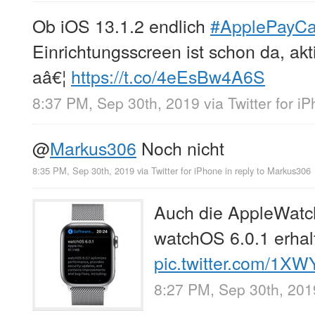
Ob iOS 13.1.2 endlich
#ApplePayC
Einrichtungsscreen ist schon da, akt
aâ€¦
https://t.co/4eEsBw4A6S
8:37 PM, Sep 30th, 2019
via
Twitter for i
@
Markus306
Noch nicht
8:35 PM, Sep 30th, 2019
via
Twitter for iPhone
in reply to Markus306
Auch die AppleWatch
watchOS 6.0.1 erhal
pic.twitter.com/1X
8:27 PM, Sep 30th, 201