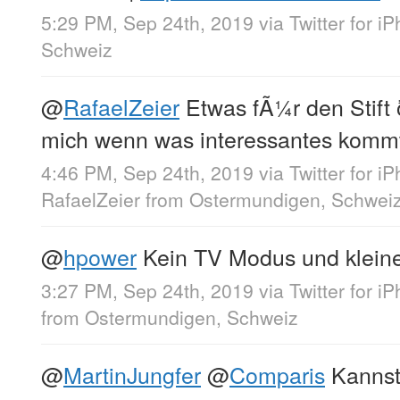
5:29 PM, Sep 24th, 2019
via
Twitter for i
Schweiz
@
RafaelZeier
Etwas fÃ¼r den Stift
mich wenn was interessantes komm
4:46 PM, Sep 24th, 2019
via
Twitter for i
RafaelZeier
from
Ostermundigen, Schwei
@
hpower
Kein TV Modus und klein
3:27 PM, Sep 24th, 2019
via
Twitter for i
from
Ostermundigen, Schweiz
@
MartinJungfer
@
Comparis
Kannst