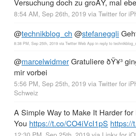
Versuchung doch zu groÃŸ, mal ebe
8:54 AM, Sep 26th, 2019
via
Twitter for i
@
technikblog_ch
@
stefaneggli
Geht
8:38 PM, Sep 25th, 2019
via
Twitter Web App
in reply to technikblog_
@
marcelwidmer
Gratuliere ðŸ¥³ gi
mir vorbei
5:56 PM, Sep 25th, 2019
via
Twitter for i
Schweiz
A Simple Way to Make It Harder for 
You
https://t.co/CO4iVcI1pS
https:/
12:30 PM, Sep 25th, 2019
via
Linky for i