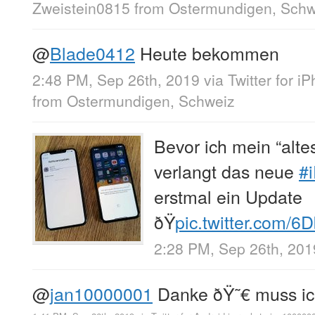
Zweistein0815
from
Ostermundigen, Schw
@
Blade0412
Heute bekommen
2:48 PM, Sep 26th, 2019
via
Twitter for i
from
Ostermundigen, Schweiz
Bevor ich mein “alte
verlangt das neue
#
erstmal ein Update
ðŸ
pic.twitter.com/
2:28 PM, Sep 26th, 201
@
jan10000001
Danke ðŸ˜€ muss ic