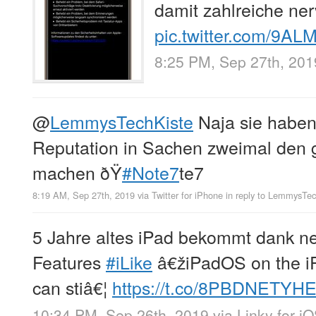
damit zahlreiche ner
pic.twitter.com/9A
8:25 PM, Sep 27th, 201
@
LemmysTechKiste
Naja sie haben
Reputation in Sachen zweimal den g
machen ðŸ
#Note7
te7
8:19 AM, Sep 27th, 2019
via
Twitter for iPhone
in reply to LemmysTec
5 Jahre altes iPad bekommt dank 
Features
#iLike
â€žiPadOS on the iPa
can stiâ€¦
https://t.co/8PBDNETYH
10:34 PM, Sep 26th, 2019
via
Linky for i