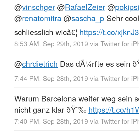
@
vinschger
@
RafaelZeier
@
pokips
@
renatomitra
@
sascha_p
Sehr cool 
schliesslich wicâ€¦
https://t.co/xjkn
8:53 AM, Sep 29th, 2019
via
Twitter for i
@
chrdietrich
Das dÃ¼rfte es sein ðŸ
7:44 PM, Sep 28th, 2019
via
Twitter for i
Warum Barcelona weiter weg sein sol
nicht ganz klar ðŸ˜‰
https://t.co/
7:40 PM, Sep 28th, 2019
via
Twitter for i