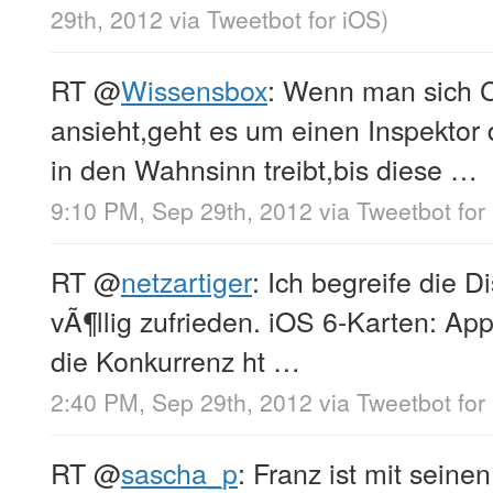
29th, 2012
via
Tweetbot for iOS
)
RT
@
Wissensbox
: Wenn man sich 
ansieht,geht es um einen Inspektor
in den Wahnsinn treibt,bis diese …
9:10 PM, Sep 29th, 2012
via
Tweetbot for
RT
@
netzartiger
: Ich begreife die D
vÃ¶llig zufrieden. iOS 6-Karten: App
die Konkurrenz ht …
2:40 PM, Sep 29th, 2012
via
Tweetbot for
RT
@
sascha_p
: Franz ist mit seine