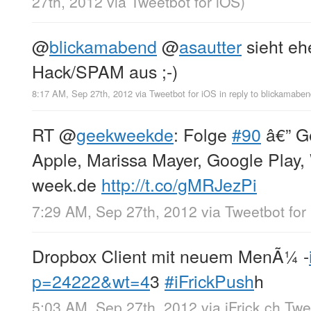
27th, 2012
via
Tweetbot for iOS
)
@
blickamabend
@
asautter
sieht eh
Hack/SPAM aus ;-)
8:17 AM, Sep 27th, 2012
via
Tweetbot for iOS
in reply to blickamabe
RT
@
geekweekde
: Folge
#90
â€” G
Apple, Marissa Mayer, Google Play,
week.de
http://t.co/gMRJezPi
7:29 AM, Sep 27th, 2012
via
Tweetbot for
Dropbox Client mit neuem MenÃ¼ -
p=24222&wt=4
3
#iFrickPush
h
5:03 AM, Sep 27th, 2012
via
iFrick.ch Tw