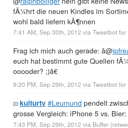
@
ralphbolliger
nein gibt keine New
fÃ¼hrt die neuen Kindles im Sortim
wohl bald liefern kÃ¶nnen
7:41 AM, Sep 30th, 2012
via
Tweetbot for
Frag ich mich auch gerade: â
@
ipfr
euch hat bestimmt gute Quellen fÃ
ooooder? ;)â€
9:20 PM, Sep 29th, 2012
via
Tweetbot for
#Leumund
pendelt zwisc
kulturtv
grosse Vergleich: iPhone 5 vs. Bier
7:43 PM, Sep 29th, 2012
via
Buffer
(retwe