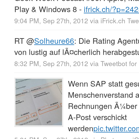
Play & Windows 8 -
ifrick.ch/?p=2
9:04 PM, Sep 27th, 2012
via
iFrick.ch Tw
RT
@
Solheure66
: Die Rating Agen
von lustig auf lÃ¤cherlich herabgestu
8:32 PM, Sep 27th, 2012
via
Tweetbot for
Wenn SAP statt ges
Menschenverstand ag
Rechnungen Ã¼ber 
A-Post verschickt
werden
pic.twitter.