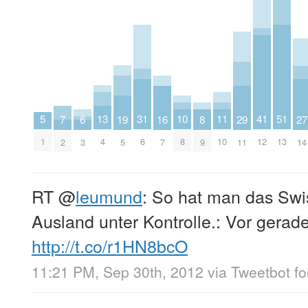
5
13
11
31
41
51
10
19
29
8
7
27
6
16
1
4
10
6
12
13
8
5
11
9
2
14
3
7
RT
@
leumund
: So hat man das Swi
Ausland unter Kontrolle.: Vor gerad
http://t.co/r1HN8bcO
11:21 PM, Sep 30th, 2012
via
Tweetbot fo