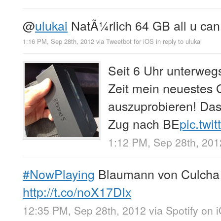
@
ulukai
NatÃ¼rlich 64 GB all u can 
1:16 PM, Sep 28th, 2012
via
Tweetbot for iOS
in reply to ulukai
Seit 6 Uhr unterwegs
Zeit mein neuestes 
auszuprobieren! Das 
Zug nach BE
pic.twi
1:12 PM, Sep 28th, 201
#NowPlaying
Blaumann von Culcha
http://t.co/noX17DIx
12:35 PM, Sep 28th, 2012
via
Spotify on 