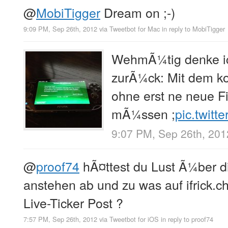
@
MobiTigger
Dream on ;-)
9:09 PM, Sep 26th, 2012
via
Tweetbot for Mac
in reply to MobiTigger
WehmÃ¼tig denke i
zurÃ¼ck: Mit dem 
ohne erst ne neue F
mÃ¼ssen ;
pic.twit
9:07 PM, Sep 26th, 201
@
proof74
hÃ¤ttest du Lust Ã¼ber 
anstehen ab und zu was auf ifrick.c
Live-Ticker Post ?
7:57 PM, Sep 26th, 2012
via
Tweetbot for iOS
in reply to proof74