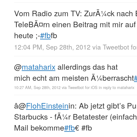
Vom Radio zum TV: ZurÃ¼ck nach B
TeleBÃ¤rn einen Beitrag mit mir auf
heute ;-
#fb
fb
12:04 PM, Sep 28th, 2012
via
Tweetbot fo
@
mataharix
allerdings das hat
mich echt am meisten Ã¼berrascht
10:27 AM, Sep 28th, 2012
via
Tweetbot for iOS
in reply to mataharix
â
@
FlohEinstein
in: Ab jetzt gibt’s 
Starbucks - fÃ¼r Betatester (einfach
Mail bekomme
#fb
€ #fb