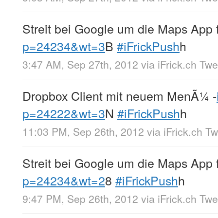
Streit bei Google um die Maps App 
p=24234&wt=3
B
#iFrickPush
h
3:47 AM, Sep 27th, 2012
via
iFrick.ch Tw
Dropbox Client mit neuem MenÃ¼ -
p=24222&wt=3
N
#iFrickPush
h
11:03 PM, Sep 26th, 2012
via
iFrick.ch T
Streit bei Google um die Maps App 
p=24234&wt=2
8
#iFrickPush
h
9:47 PM, Sep 26th, 2012
via
iFrick.ch Tw