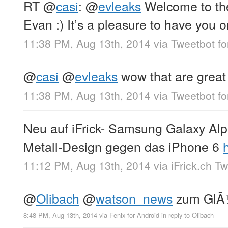
RT
@
casi
:
@
evleaks
Welcome to the
Evan :) It’s a pleasure to have you o
11:38 PM, Aug 13th, 2014
via
Tweetbot fo
@
casi
@
evleaks
wow that are great 
11:38 PM, Aug 13th, 2014
via
Tweetbot fo
Neu auf iFrick- Samsung Galaxy Alp
Metall-Design gegen das iPhone 6
11:12 PM, Aug 13th, 2014
via
iFrick.ch T
@
Olibach
@
watson_news
zum GlÃ¼
8:48 PM, Aug 13th, 2014
via
Fenix for Android
in reply to Olibach