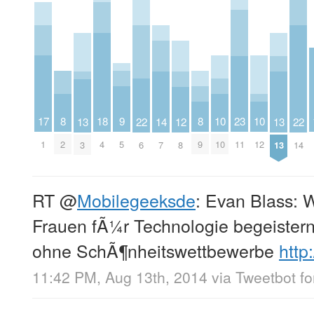
18
10
10
17
9
8
8
23
22
22
14
13
13
12
4
10
12
1
5
2
9
11
6
14
7
3
13
8
RT
@
Mobilegeeksde
: Evan Blass:
Frauen fÃ¼r Technologie begeister
ohne SchÃ¶nheitswettbewerbe
http
11:42 PM, Aug 13th, 2014
via
Tweetbot fo