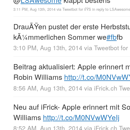
3:11 PM, Aug 13th, 2014
via
Tweetbot for iÎŸS
in reply to LSAwesom
DrauÃŸen pustet der erste Herbsts
kÃ¼mmerlichen Sommer we
#fb
fb
3:10 PM, Aug 13th, 2014
via
Tweetbot for 
Beitrag aktualisiert: Apple erinnert 
Robin Williams
http://t.co/M0NVwW
8:56 AM, Aug 13th, 2014
via
iFrick.ch Tw
Neu auf iFrick- Apple erinnert mit 
Williams
http://t.co/M0NVwWYeIj
8:52 AM, Aug 13th, 2014
via
iFrick.ch Tw