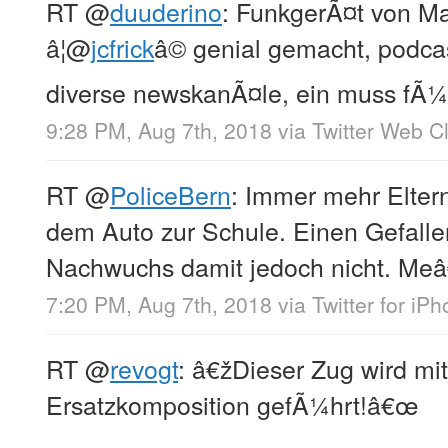
RT
@
duuderino
: FunkgerÃ¤t von Ma
â¦
@
jcfrick
â© genial gemacht, podc
diverse newskanÃ¤le, ein muss fÃ¼
9:28 PM, Aug 7th, 2018
via
Twitter Web Cl
RT
@
PoliceBern
: Immer mehr Eltern
dem Auto zur Schule. Einen Gefalle
Nachwuchs damit jedoch nicht. Meâ
7:20 PM, Aug 7th, 2018
via
Twitter for iP
RT
@
revogt
: â€žDieser Zug wird mit
Ersatzkomposition gefÃ¼hrt!â€œ