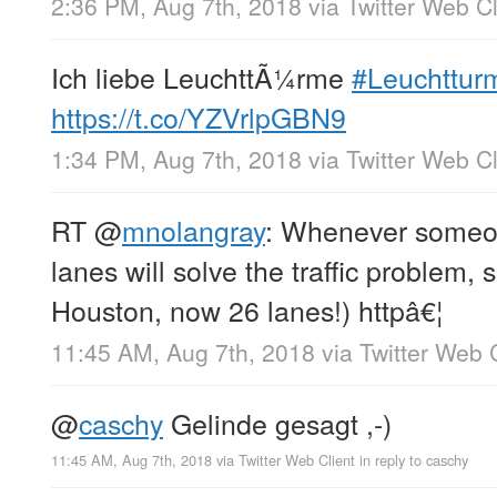
2:36 PM, Aug 7th, 2018
via
Twitter Web Cl
Ich liebe LeuchttÃ¼rme
#Leuchttur
https://t.co/YZVrlpGBN9
1:34 PM, Aug 7th, 2018
via
Twitter Web Cl
RT
@
mnolangray
: Whenever someon
lanes will solve the traffic problem, 
Houston, now 26 lanes!) httpâ€¦
11:45 AM, Aug 7th, 2018
via
Twitter Web 
@
caschy
Gelinde gesagt ,-)
11:45 AM, Aug 7th, 2018
via
Twitter Web Client
in reply to caschy