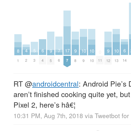
7
6
6
5
4
17
10
10
10
9
9
9
8
0
6
4
14
3
2
7
11
9
10
13
5
8
12
1
RT
@
androidcentral
: Android Pie’s 
aren’t finished cooking quite yet, but
Pixel 2, here’s hâ€¦
10:31 PM, Aug 7th, 2018
via
Tweetbot for 