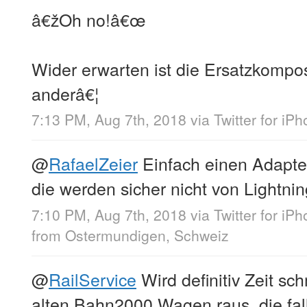
â€žOh no!â€œ
Wider erwarten ist die Ersatzkomposi
anderâ€¦
7:13 PM, Aug 7th, 2018
via
Twitter for iP
@
RafaelZeier
Einfach einen Adapter
die werden sicher nicht von Lightni
7:10 PM, Aug 7th, 2018
via
Twitter for iP
from
Ostermundigen, Schweiz
@
RailService
Wird definitiv Zeit sch
alten Bahn2000 Wagen raus, die fal