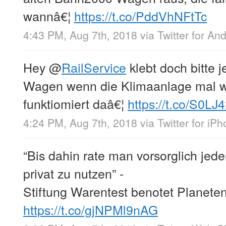
wannâ€¦
https://t.co/PddVhNFtTc
4:43 PM, Aug 7th, 2018
via
Twitter for An
Hey
@
RailService
klebt doch bitte j
Wagen wenn die Klimaanlage mal wi
funktiomiert daâ€¦
https://t.co/S0LJ
4:24 PM, Aug 7th, 2018
via
Twitter for iP
“Bis dahin rate man vorsorglich jed
privat zu nutzen” -
Stiftung Warentest benotet Planete
https://t.co/gjNPMl9nAG