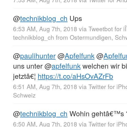
@
technikblog_ch
Ups
6:53 AM, Aug 7th, 2018
via
Tweetbot for i
technikblog_ch
from
Ostermundigen, Sch
@
paulihunter
@
Apfelfunk
@
Apfelf
uns unter
@
apfelfunk
welchen wir bi
jetztâ€¦
https://t.co/aHsOvAZrFb
6:51 AM, Aug 7th, 2018
via
Twitter for iP
Schweiz
@
technikblog_ch
Wohin gehtâ€™s 
6:50 AM, Aug 7th, 2018
via
Twitter for iP