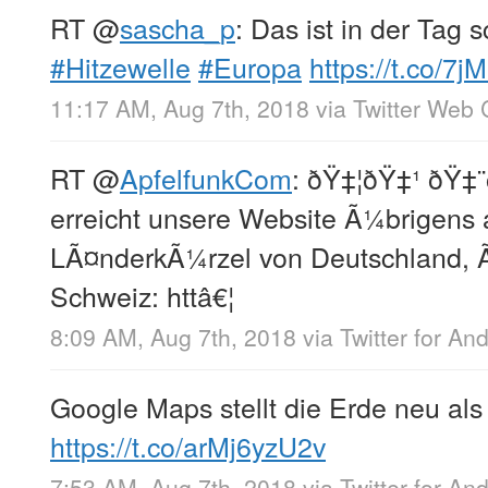
RT
@
sascha_p
: Das ist in der Tag 
#Hitzewelle
#Europa
https://t.co/
11:17 AM, Aug 7th, 2018
via
Twitter Web 
RT
@
ApfelfunkCom
: ðŸ‡¦ðŸ‡¹ ðŸ‡¨
erreicht unsere Website Ã¼brigens
LÃ¤nderkÃ¼rzel von Deutschland, Ã
Schweiz: httâ€¦
8:09 AM, Aug 7th, 2018
via
Twitter for An
Google Maps stellt die Erde neu als
https://t.co/arMj6yzU2v
7:53 AM, Aug 7th, 2018
via
Twitter for An