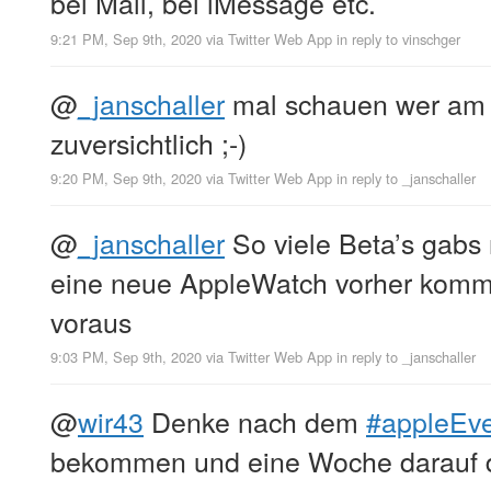
bei Mail, bei iMessage etc.
9:21 PM, Sep 9th, 2020
via
Twitter Web App
in reply to vinschger
@
_janschaller
mal schauen wer am En
zuversichtlich ;-)
9:20 PM, Sep 9th, 2020
via
Twitter Web App
in reply to _janschaller
@
_janschaller
So viele Beta’s gabs 
eine neue AppleWatch vorher komme
voraus
9:03 PM, Sep 9th, 2020
via
Twitter Web App
in reply to _janschaller
@
wir43
Denke nach dem
#appleEv
bekommen und eine Woche darauf di