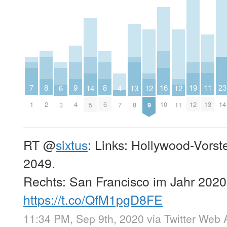
19
11
9
16
8
8
23
7
14
6
13
12
12
4
12
13
4
10
2
6
14
1
5
3
8
9
11
7
RT
@
sixtus
: Links: Hollywood-Vorst
2049.
Rechts: San Francisco im Jahr 2020
https://t.co/QfM1pgD8FE
11:34 PM, Sep 9th, 2020
via
Twitter Web 