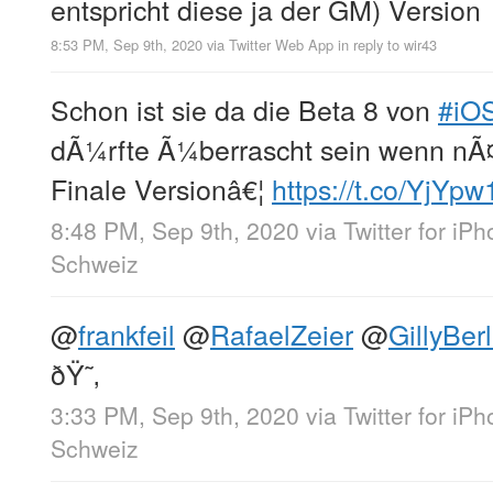
entspricht diese ja der GM) Version
8:53 PM, Sep 9th, 2020
via
Twitter Web App
in reply to wir43
Schon ist sie da die Beta 8 von
#iO
dÃ¼rfte Ã¼berrascht sein wenn nÃ
Finale Versionâ€¦
https://t.co/YjYp
8:48 PM, Sep 9th, 2020
via
Twitter for iP
Schweiz
@
frankfeil
@
RafaelZeier
@
GillyBerl
ðŸ˜‚
3:33 PM, Sep 9th, 2020
via
Twitter for iP
Schweiz