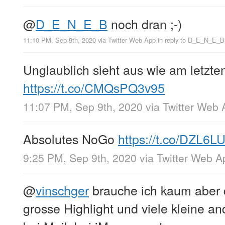
@
D_E_N_E_B
noch dran ;-)
11:10 PM, Sep 9th, 2020
via
Twitter Web App
in reply to D_E_N_E_B
Unglaublich sieht aus wie am letzte
https://t.co/CMQsPQ3v95
11:07 PM, Sep 9th, 2020
via
Twitter Web 
Absolutes NoGo
https://t.co/DZL6
9:25 PM, Sep 9th, 2020
via
Twitter Web A
@
vinschger
brauche ich kaum aber d
grosse Highlight und viele kleine 