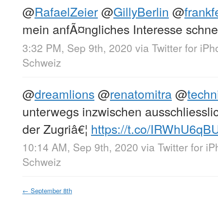
@
RafaelZeier
@
GillyBerlin
@
frankfe
mein anfÃ¤ngliches Interesse schne
3:32 PM, Sep 9th, 2020
via
Twitter for iP
Schweiz
@
dreamlions
@
renatomitra
@
techn
unterwegs inzwischen ausschliesslic
der Zugriâ€¦
https://t.co/IRWhU6qBU
10:14 AM, Sep 9th, 2020
via
Twitter for i
Schweiz
←
September 8th