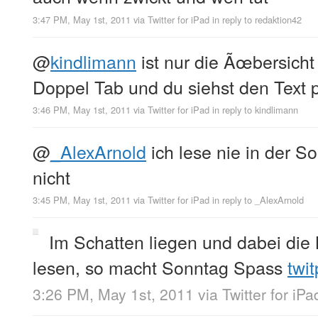
3:47 PM, May 1st, 2011
via
Twitter for iPad
in reply to redaktion42
@
kindlimann
ist nur die Ãœbersicht
Doppel Tab und du siehst den Text p
3:46 PM, May 1st, 2011
via
Twitter for iPad
in reply to kindlimann
@
_AlexArnold
ich lese nie in der S
nicht
3:45 PM, May 1st, 2011
via
Twitter for iPad
in reply to _AlexArnold
Im Schatten liegen und dabei di
lesen, so macht Sonntag Spass
twi
3:26 PM, May 1st, 2011
via
Twitter for iPa