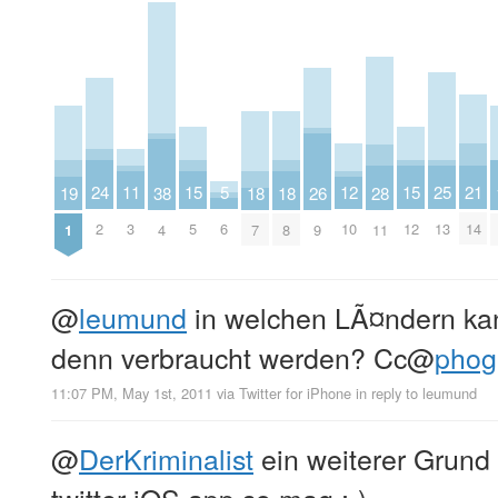
5
15
15
25
24
12
11
21
19
18
18
28
38
26
6
5
12
13
2
10
3
14
1
7
8
11
4
9
@
leumund
in welchen LÃ¤ndern ka
denn verbraucht werden? Cc
@
pho
11:07 PM, May 1st, 2011
via
Twitter for iPhone
in reply to leumund
@
DerKriminalist
ein weiterer Grund w
twitter iOS app so mag ;-)