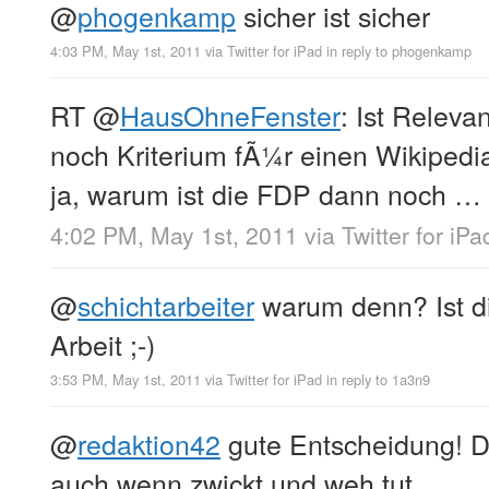
@
phogenkamp
sicher ist sicher
4:03 PM, May 1st, 2011
via
Twitter for iPad
in reply to phogenkamp
RT
@
HausOhneFenster
: Ist Releva
noch Kriterium fÃ¼r einen Wikiped
ja, warum ist die FDP dann noch …
4:02 PM, May 1st, 2011
via
Twitter for iPa
@
schichtarbeiter
warum denn? Ist di
Arbeit ;-)
3:53 PM, May 1st, 2011
via
Twitter for iPad
in reply to 1a3n9
@
redaktion42
gute Entscheidung! D
auch wenn zwickt und weh tut