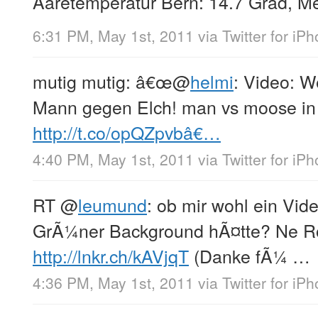
Aaretemperatur Bern: 14.7 Grad, Me
6:31 PM, May 1st, 2011
via
Twitter for iP
mutig mutig: â€œ
@
helmi
: Video: W
Mann gegen Elch! man vs moose i
http://t.co/opQZpvbâ€…
4:40 PM, May 1st, 2011
via
Twitter for iP
RT
@
leumund
: ob mir wohl ein Vid
GrÃ¼ner Background hÃ¤tte? Ne Rol
http://lnkr.ch/kAVjqT
(Danke fÃ¼ …
4:36 PM, May 1st, 2011
via
Twitter for iP