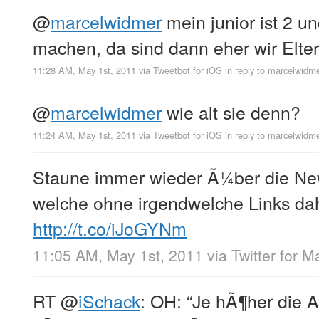
@
marcelwidmer
mein junior ist 2 un
machen, da sind dann eher wir Elter
11:28 AM, May 1st, 2011
via
Tweetbot for iOS
in reply to marcelwidm
@
marcelwidmer
wie alt sie denn?
11:24 AM, May 1st, 2011
via
Tweetbot for iOS
in reply to marcelwidm
Staune immer wieder Ã¼ber die Ne
welche ohne irgendwelche Links 
http://t.co/iJoGYNm
11:05 AM, May 1st, 2011
via
Twitter for M
RT
@
iSchack
: OH: “Je hÃ¶her die 