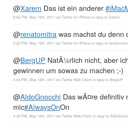
@
Xarem
Das ist ein anderer
#iMac
6:54 PM, May 16th, 2011
via
Twitter for iPhone
in reply to Xarem
@
renatomitra
was machst du denn 
5:20 PM, May 16th, 2011
via
Twitter for iPhone
in reply to renatomitra
@
BergUP
NatÃ¼rlich nicht, aber i
gewinnen um sowas zu machen ;-)
4:54 PM, May 16th, 2011
via
Twitter Web Client
in reply to BergUP
@
AldoGnocchi
Das wÃ¤re definitiv 
mic
#AlwaysOn
On
4:45 PM, May 16th, 2011
via
Twitter Web Client
in reply to AldoGnocc