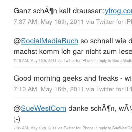
Ganz schÃ¶n kalt draussen:
yfrog.c
7:37 AM, May 16th, 2011
via
Twitter for i
@
SocialMediaBuch
so schnell wie 
machst komm ich gar nicht zum lese
7:15 AM, May 16th, 2011
via
Twitter for iPhone
in reply to SocialMed
Good morning geeks and freaks - w
7:10 AM, May 16th, 2011
via
Twitter for i
@
SueWestCom
danke schÃ¶n, wÃ¼n
;-)
7:05 AM, May 16th, 2011
via
Twitter for iPhone
in reply to SueWestC