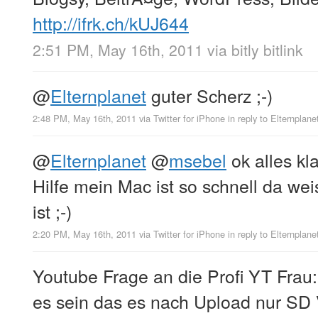
http://ifrk.ch/kUJ644
2:51 PM, May 16th, 2011
via
bitly bitlink
@
Elternplanet
guter Scherz ;-)
2:48 PM, May 16th, 2011
via
Twitter for iPhone
in reply to Elternplane
@
Elternplanet
@
msebel
ok alles kl
Hilfe mein Mac ist so schnell da wei
ist ;-)
2:20 PM, May 16th, 2011
via
Twitter for iPhone
in reply to Elternplane
Youtube Frage an die Profi YT Frau
es sein das es nach Upload nur SD 