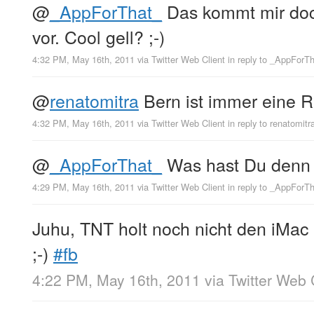
@
_AppForThat_
Das kommt mir doc
vor. Cool gell? ;-)
4:32 PM, May 16th, 2011
via
Twitter Web Client
in reply to _AppForT
@
renatomitra
Bern ist immer eine Re
4:32 PM, May 16th, 2011
via
Twitter Web Client
in reply to renatomitr
@
_AppForThat_
Was hast Du denn 
4:29 PM, May 16th, 2011
via
Twitter Web Client
in reply to _AppForT
Juhu, TNT holt noch nicht den iMa
;-)
#fb
4:22 PM, May 16th, 2011
via
Twitter Web 