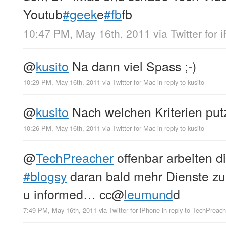
Youtub
#geek
e
#fb
fb
10:47 PM, May 16th, 2011
via
Twitter for
@
kusito
Na dann viel Spass ;-)
10:29 PM, May 16th, 2011
via
Twitter for Mac
in reply to kusito
@
kusito
Nach welchen Kriterien put
10:26 PM, May 16th, 2011
via
Twitter for Mac
in reply to kusito
@
TechPreacher
offenbar arbeiten d
#blogsy
daran bald mehr Dienste zu
u informed… cc
@
leumund
d
7:49 PM, May 16th, 2011
via
Twitter for iPhone
in reply to TechPreach