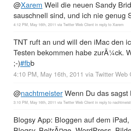
@
Xarem
Weil die neuen Sandy Brid
sauschnell sind, und ich nie genug
4:12 PM, May 16th, 2011
via
Twitter Web Client
in reply to Xarem
TNT ruft an und will den iMac den 
Testen bekommen habe zurÃ¼ck. Wir
;-)
#fb
b
4:10 PM, May 16th, 2011
via
Twitter Web 
@
nachtmeister
Wenn Du das sagst bi
3:10 PM, May 16th, 2011
via
Twitter Web Client
in reply to nachtmeist
Blogsy App: Bloggen auf dem iPad, a
Blogsy, BeitrÃ¤ge, WordPress, Bilder