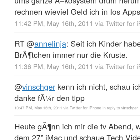
rechnen wieviel Geld ich in Ios App
11:42 PM, May 16th, 2011
via
Twitter for
RT
@
annelinja
: Seit ich Kinder habe
BrÃ¶tchen immer nur die Kruste.
11:36 PM, May 16th, 2011
via
Twitter for
@
vinschger
kenn ich nicht, schau ic
danke fÃ¼r den tipp
10:47 PM, May 16th, 2011
via
Twitter for iPhone
in reply to vinschger
Heute gÃ¶nn ich mir die tv Abend, w
dem 27” iMac und schaue Tech Vide