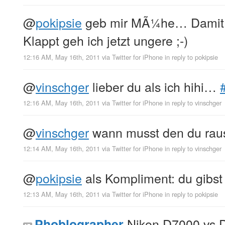
@
pokipsie
geb mir MÃ¼he… Damit
Klappt geh ich jetzt ungere ;-)
12:16 AM, May 16th, 2011
via
Twitter for iPhone
in reply to pokipsie
@
vinschger
lieber du als ich hihi…
12:16 AM, May 16th, 2011
via
Twitter for iPhone
in reply to vinschger
@
vinschger
wann musst den du rau
12:14 AM, May 16th, 2011
via
Twitter for iPhone
in reply to vinschger
@
pokipsie
als Kompliment: du gibst
12:13 AM, May 16th, 2011
via
Twitter for iPhone
in reply to pokipsie
Nikon D7000 vs 
Phoblographer