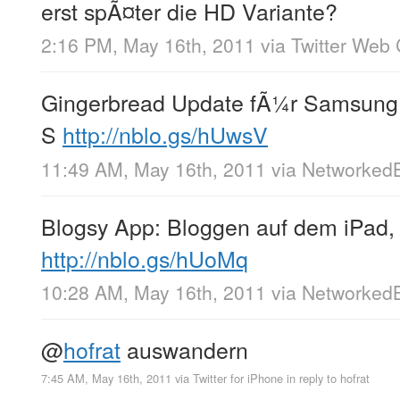
erst spÃ¤ter die HD Variante?
2:16 PM, May 16th, 2011
via
Twitter Web 
Gingerbread Update fÃ¼r Samsung 
S
http://nblo.gs/hUwsV
11:49 AM, May 16th, 2011
via
Networked
Blogsy App: Bloggen auf dem iPad, a
http://nblo.gs/hUoMq
10:28 AM, May 16th, 2011
via
Networked
@
hofrat
auswandern
7:45 AM, May 16th, 2011
via
Twitter for iPhone
in reply to hofrat