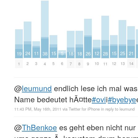
5
15
15
25
24
12
11
21
19
18
18
28
38
26
6
5
12
13
2
10
3
14
1
7
8
11
4
9
@
leumund
endlich lese ich mal was
Name bedeutet hÃ¤tte
#ovi
i
#byebye
11:43 PM, May 16th, 2011
via
Twitter for iPhone
in reply to leumund
@
ThBenkoe
es geht eben nicht nur
ums ganze Ã–kosystem drum herum,