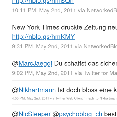
10:11 PM, May 2nd, 2011
via
NetworkedB
New York Times druckte Zeitung n
http://nblo.gs/hmKMY
9:31 PM, May 2nd, 2011
via
NetworkedBl
@
MarcJaeggi
Du schaffst das sicher,
9:02 PM, May 2nd, 2011
via
Twitter for M
@
Nikhartmann
Ist doch bloss eine k
4:55 PM, May 2nd, 2011
via
Twitter Web Client
in reply to Nikhartman
@
NicSleeper
@
psychoblog_ch
best