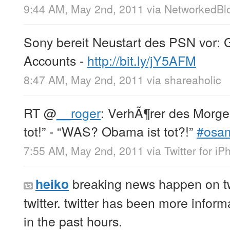
9:44 AM, May 2nd, 2011
via
NetworkedBl
Sony bereit Neustart des PSN vor: 
Accounts -
http://bit.ly/jY5AFM
8:47 AM, May 2nd, 2011
via
shareaholic
RT
@
__roger
: VerhÃ¶rer des Morge
tot!” - “WAS? Obama ist tot?!”
#osa
7:55 AM, May 2nd, 2011
via
Twitter for i
breaking news happen on tw
heiko
twitter. twitter has been more inform
in the past hours.