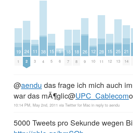
5
15
15
25
24
12
11
21
19
18
18
28
38
26
6
5
12
13
2
10
3
14
1
7
8
11
4
9
@
aendu
das frage ich mich auch im
war das mÃ¶glic
@
UPC_Cablecom
10:14 PM, May 2nd, 2011
via
Twitter for Mac
in reply to aendu
5000 Tweets pro Sekunde wegen B
http://nblo.gs/hmSQh