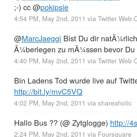
;-) cc
@
pokipsie
4:54 PM, May 2nd, 2011
via
Twitter Web C
@
MarcJaeggi
Bist Du dir natÃ¼rlic
Ã¼berlegen zu mÃ¼ssen bevor Du da
4:40 PM, May 2nd, 2011
via
Twitter Web C
Bin Ladens Tod wurde live auf Twitt
http://bit.ly/mvC5VQ
4:02 PM, May 2nd, 2011
via
shareaholic
Hallo Bus ?? (@ Zytglogge)
http://
2:24 PM, May 2nd, 2011
via
Foursquare