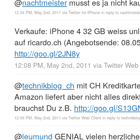
@
nachtmeister
musst es ja nicht kau
12:34 PM, May 2nd, 2011
via
Twitter for iPhone
in reply to nachtmeist
Verkaufe: iPhone 4 32 GB weiss 
auf ricardo.ch (Angebotsende: 08.0
http://goo.gl/2JN8y
12:08 PM, May 2nd, 2011
via
Twitter Web 
@
technikblog_ch
mit CH Kreditkart
Amazon liefert aber nicht alles dire
brauchst Du z.B.
http://goo.gl/S13G
12:06 PM, May 2nd, 2011
via
Twitter Web Client
in reply to technikbl
@
leumund
GENIAL vielen herzlic