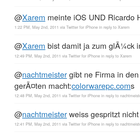
@
Xarem
meinte iOS UND Ricardo H
1:22 PM, May 2nd, 2011
via
Twitter for iPhone
in reply to Xarem
@
Xarem
bist damit ja zum glÃ¼ck in
12:49 PM, May 2nd, 2011
via
Twitter for iPhone
in reply to Xarem
@
nachtmeister
gibt ne Firma in den
gerÃ¤ten macht:
colorwarepc.com
s
12:48 PM, May 2nd, 2011
via
Twitter for iPhone
in reply to nachtmeist
@
nachtmeister
weiss gespritzt nicht
12:41 PM, May 2nd, 2011
via
Twitter for iPhone
in reply to nachtmeist